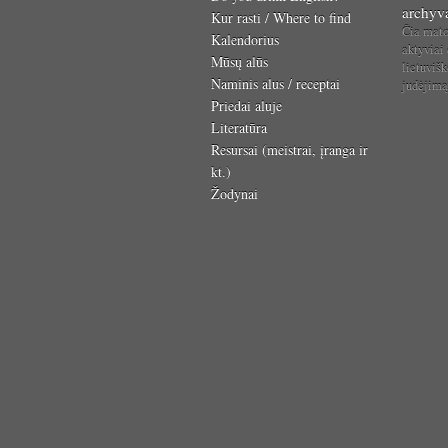
archyv
Kur rasti / Where to find
Čia mat
Kalendorius
aktyviai
Mūsų alūs
lietuvišk
Naminis alus / receptai
judėjim
Priedai aluje
Literatūra
Resursai (meistrai, įranga ir
kt.)
Žodynai