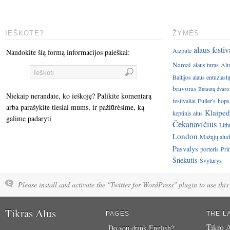
IEŠKOTE?
ŽYMĖS
alaus festiv
Aizpute
Naudokite šią formą informacijos paieškai:
Namai
alaus turas
Alu
Baltijos alaus entuziast
bravoras
Butautų dvaro
Niekaip nerandate, ko ieškoję? Palikite komentarą
festivaliai
Fuller's
hops
arba parašykite tiesiai mums, ir pažiūrėsime, ką
Klaipėd
keptinis alus
galime padaryti
Čekanavičius
Lith
London
Mažųjų aluda
Pasvalys
porteris
Pri
Šnekutis
Švyturys
Please install and activate the "Twitter for WordPress" plugin to use this 
Tikras Alus
PAGES
THE L
Tikro A
Do you drink English?