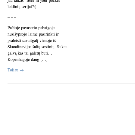
jau laikas “Beer in your pocket”
leidinių serijai?:)
– – –
Pačioje pavasario pabaigoje
nusišypsojo laimė pasirinkti ir
praleisti savaitgalį vienoje iš
Skandinavijos šalių sostinių. Sukau
galvą kas tai galėtų būti…
Kopenhagoje daug […]
Toliau
→