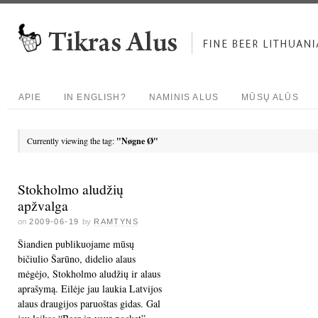
APIE
IN ENGLISH?
NAMINIS ALUS
MŪSŲ ALŪS
Currently viewing the tag:
"Nøgne Ø"
Stokholmo aludžių
apžvalga
on
2009-06-19
by
RAMTYNS
Šiandien publikuojame mūsų
bičiulio Šarūno, didelio alaus
mėgėjo, Stokholmo aludžių ir alaus
aprašymą. Eilėje jau laukia Latvijos
alaus draugijos paruoštas gidas. Gal