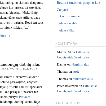
okių taikių, su akiniais dauguma.
Resursai (meistrai, įranga ir kt.)
ebuvo kur prisėst, tai stovėjau,
Žodynai
lausiau klausiau. Nieko šiaip
Bendri terminai
ekanavičius savo stiliuje, daug
vairovės ir bajerių. Rodė ten tuos
Alaus savybės
storinius visokius. […]
Alaus stiliai
oliau
→
KOMENTARAI
Martin. M
on
Lithuanian
Countryside Yeast Tales
audonųjų dobilų alus
Danius
on
Naminis alus
n
2009-07-15
by
RAMTYNS
Thomas
on
Apie
amasintas Užkanavės aludario
Thomas
on
Vilkasalės alus
uobuto pasakojimo, anądien
Peter Rowswell
on
Lithuanian
uėjau į “Alaus namus” specialiai
Countryside Yeast Tales
am, kad paragauti nesenai ten
radėto pilstyti
Piniavos
Raudonųjų dobilų” alaus. Beje,
KATEGORIJOS