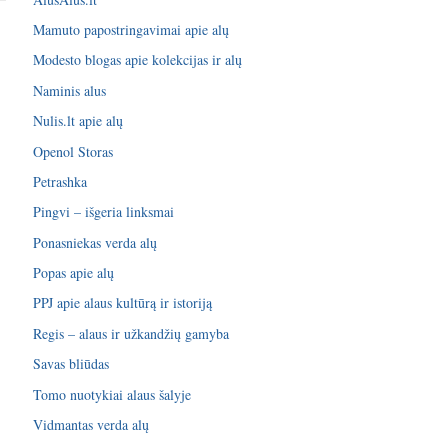
Mamuto papostringavimai apie alų
Modesto blogas apie kolekcijas ir alų
Naminis alus
Nulis.lt apie alų
Openol Storas
Petrashka
Pingvi – išgeria linksmai
Ponasniekas verda alų
Popas apie alų
PPJ apie alaus kultūrą ir istoriją
Regis – alaus ir užkandžių gamyba
Savas bliūdas
Tomo nuotykiai alaus šalyje
Vidmantas verda alų