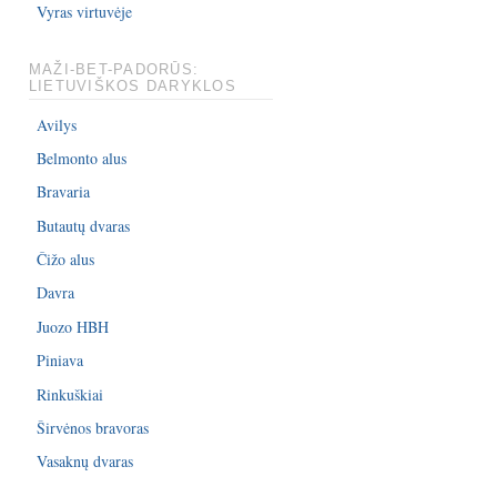
Vyras virtuvėje
MAŽI-BET-PADORŪS:
LIETUVIŠKOS DARYKLOS
Avilys
Belmonto alus
Bravaria
Butautų dvaras
Čižo alus
Davra
Juozo HBH
Piniava
Rinkuškiai
Širvėnos bravoras
Vasaknų dvaras