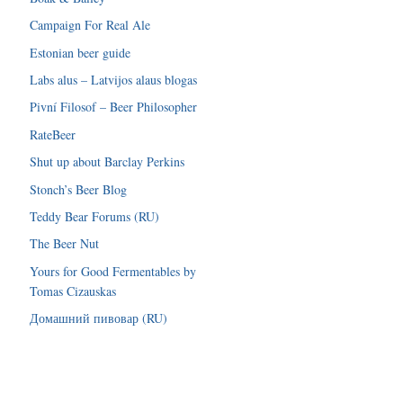
Campaign For Real Ale
Estonian beer guide
Labs alus – Latvijos alaus blogas
Pivní Filosof – Beer Philosopher
RateBeer
Shut up about Barclay Perkins
Stonch’s Beer Blog
Teddy Bear Forums (RU)
The Beer Nut
Yours for Good Fermentables by
Tomas Cizauskas
Домашний пивовар (RU)