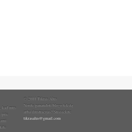
© 2011 Tikras Alus
Norite panaudoti blogo tekstą
, kad mus
arba iliustracijas? Susisiekite
e prie
tikrasalus@gmail.com
dami
kite