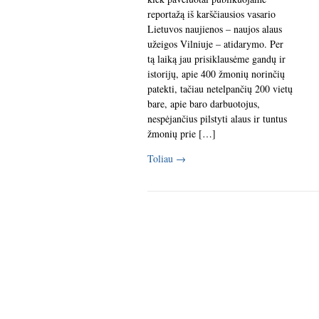
reportažą iš karščiausios vasario
Lietuvos naujienos – naujos alaus
užeigos Vilniuje – atidarymo. Per
tą laiką jau prisiklausėme gandų ir
istorijų, apie 400 žmonių norinčių
patekti, tačiau netelpančių 200 vietų
bare, apie baro darbuotojus,
nespėjančius pilstyti alaus ir tuntus
žmonių prie […]
Toliau
→