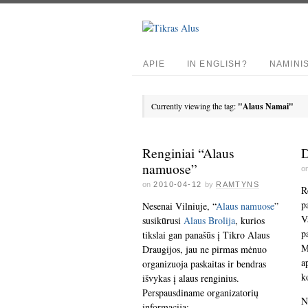
APIE
IN ENGLISH?
NAMINI
Currently viewing the tag:
"Alaus Namai"
Renginiai “Alaus
D
namuose”
o
on
2010-04-12
by
RAMTYNS
R
p
Nesenai Vilniuje, “
Alaus namuose
”
V
susikūrusi
Alaus Brolija
, kurios
p
tikslai gan panašūs į Tikro Alaus
M
Draugijos, jau ne pirmas mėnuo
a
organizuoja paskaitas ir bendras
k
išvykas į alaus renginius.
Perspausdiname organizatorių
N
informaciją: