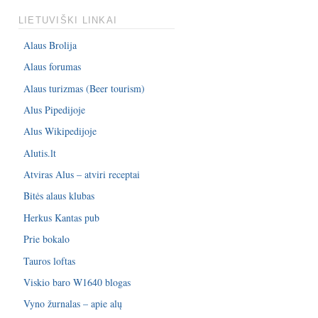
LIETUVIŠKI LINKAI
Alaus Brolija
Alaus forumas
Alaus turizmas (Beer tourism)
Alus Pipedijoje
Alus Wikipedijoje
Alutis.lt
Atviras Alus – atviri receptai
Bitės alaus klubas
Herkus Kantas pub
Prie bokalo
Tauros loftas
Viskio baro W1640 blogas
Vyno žurnalas – apie alų