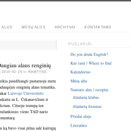
S ALUS
MŪSŲ ALŪS
ARCHYVAI
KONTAKTAMS
PUSLAPIAI
Do you drink English?
Kur rasti / Where to find
augiau alaus renginių
Kalendorius
n
2010-02-25
by
RAMTYNS
eikia pasidžiaugti pastaruoju metu
Mūsų alūs
adaugėjus renginių alaus tematika.
Naminis alus / receptai
akar
Laisvojo Universiteto
Aludarių klubas
askaita su L. Čekanavičium ir
icium. Cituoju trumpą ten
Aludarių forumas
psilankiusio vieno TAD nario
Priedai aluje
omentarą:
Literatūra
u ką buvo visai pilna salė kairiųjų