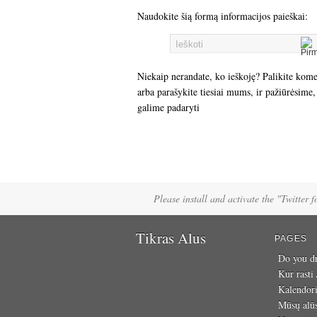
Naudokite šią formą informacijos paieškai:
Niekaip nerandate, ko ieškoję? Palikite kom
arba parašykite tiesiai mums, ir pažiūrėsime,
galime padaryti
Please install and activate the "Twitter 
Tikras Alus
PAGES
Do you dr
Kur rasti
Kalendor
Mūsų alū