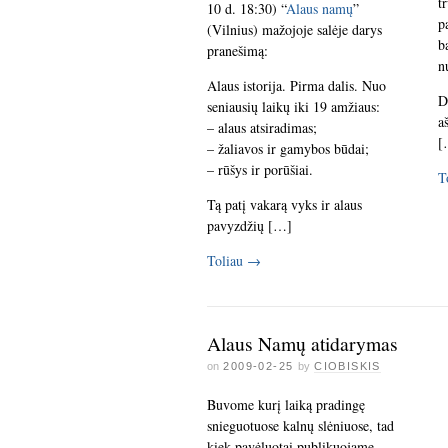
t
10 d. 18:30) “
Alaus namų
”
p
(Vilnius) mažojoje salėje darys
b
pranešimą:
n
Alaus istorija. Pirma dalis. Nuo
D
seniausių laikų iki 19 amžiaus:
a
– alaus atsiradimas;
[
– žaliavos ir gamybos būdai;
– rūšys ir porūšiai.
T
Tą patį vakarą vyks ir alaus
pavyzdžių […]
Toliau
→
Alaus Namų atidarymas
on
2009-02-25
by
CIOBISKIS
Buvome kurį laiką pradingę
snieguotuose kalnų slėniuose, tad
kiek pavėluotai publikuojame