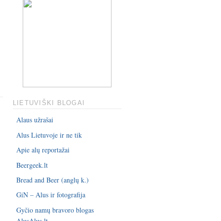
LIETUVIŠKI BLOGAI
Alaus užrašai
Alus Lietuvoje ir ne tik
Apie alų reportažai
Beergeek.lt
Bread and Beer (anglų k.)
GiN – Alus ir fotografija
Gyčio namų bravoro blogas
AlusAlus.lt