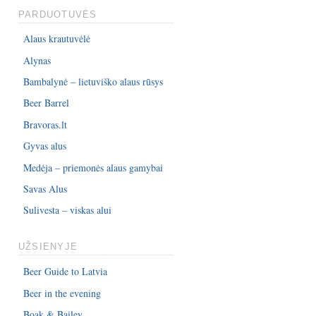
PARDUOTUVĖS
Alaus krautuvėlė
Alynas
Bambalynė – lietuviško alaus rūsys
Beer Barrel
Bravoras.lt
Gyvas alus
Medėja – priemonės alaus gamybai
Savas Alus
Sulivesta – viskas alui
UŽSIENYJE
Beer Guide to Latvia
Beer in the evening
Boak & Bailey