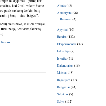
rumpas nukrypimas – pirmą kart
amačiau, kad 9 val. vakaro šiame
Alinės
(42)
are pusės rankenų ženklai būtų
Aludarystė
(96)
usukti į šoną – alus “baigėsi”.
Bravorai
(4)
obilų alaus buvo, ir mieli draugai,
š turiu naują lietuvišką favoritą.
Apyniai
(19)
…]
Bendra
(132)
oliau
→
Eksperimentai
(32)
Filosofija
(2)
Istorija
(51)
Kalendorius
(16)
Maistas
(18)
Ragaujam
(57)
Renginiai
(44)
Salyklas
(5)
Šalys
(112)