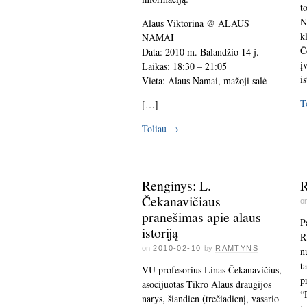
t
N
Alaus Viktorina @ ALAUS
k
NAMAI
Č
Data: 2010 m. Balandžio 14 j.
į
Laikas: 18:30 – 21:05
i
Vieta: Alaus Namai, mažoji salė
T
[…]
Toliau
→
Renginys: L.
R
Čekanavičiaus
o
pranešimas apie alaus
P
istoriją
R
on
2010-02-10
by
RAMTYNS
n
t
VU profesorius Linas Čekanavičius,
p
asocijuotas Tikro Alaus draugijos
“
narys, šiandien (trečiadienį, vasario