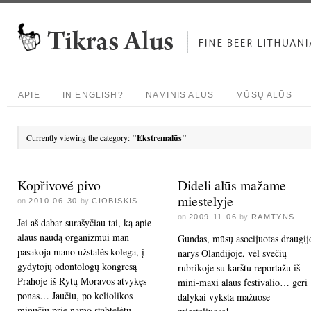
APIE
IN ENGLISH?
NAMINIS ALUS
MŪSŲ ALŪS
Currently viewing the category:
"Ekstremalūs"
Kopřivové pivo
Dideli alūs mažame
miestelyje
on
2010-06-30
by
CIOBISKIS
on
2009-11-06
by
RAMTYNS
Jei aš dabar surašyčiau tai, ką apie
alaus naudą organizmui man
Gundas, mūsų asocijuotas draugij
pasakoja mano užstalės kolega, į
narys Olandijoje, vėl svečių
gydytojų odontologų kongresą
rubrikoje su karštu reportažu iš
Prahoje iš Rytų Moravos atvykęs
mini-maxi alaus festivalio… geri
ponas… Jaučiu, po keliolikos
dalykai vyksta mažuose
minučių prie namo stabtelėtų