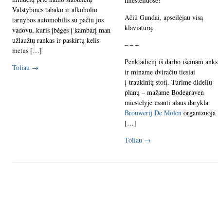
miesteliuose!
Valstybinės tabako ir alkoholio
Ačiū Gundai, apseilėjau visą
tarnybos automobilis su pačiu jos
klaviatūrą.
vadovu, kuris įbėgęs į kambarį man
užlaužtų rankas ir paskirtų kelis
– – –
metus […]
Penktadienį iš darbo išeinam anks
Toliau
→
ir miname dviračiu tiesiai
į traukinių stotį. Turime didelių
planų – mažame Bodegraven
miestelyje esanti alaus darykla
Brouwerij De Molen
organizuoja
[…]
Toliau
→