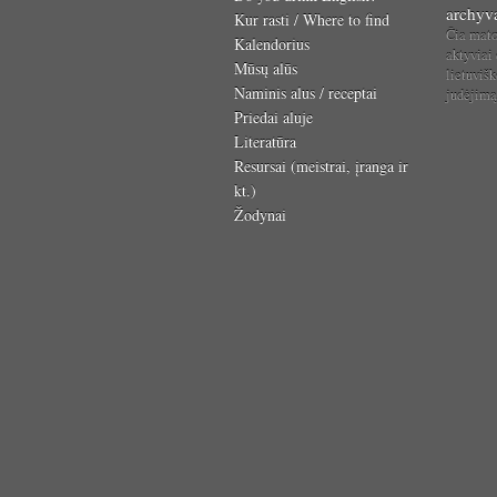
archyv
Kur rasti / Where to find
Čia mat
Kalendorius
aktyviai
Mūsų alūs
lietuvišk
Naminis alus / receptai
judėjim
Priedai aluje
Literatūra
Resursai (meistrai, įranga ir
kt.)
Žodynai