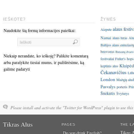
IEŠKOTE?
ŽYMĖS
alaus festiv
Aizpute
Naudokite šią formą informacijos paieškai:
Namai
alaus turas
Alu
Baltijos alaus entuziast
bravoras
Butautų dvaro
Niekaip nerandate, ko ieškoję? Palikite komentarą
festivaliai
Fuller's
hops
arba parašykite tiesiai mums, ir pažiūrėsime, ką
Klaipėd
keptinis alus
galime padaryti
Čekanavičius
Lith
London
Mažųjų aluda
Pasvalys
porteris
Pri
Šnekutis
Švyturys
Please install and activate the "Twitter for WordPress" plugin to use this 
Tikras Alus
PAGES
THE L
Tikro A
Do you drink English?