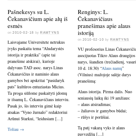
Pašnekesys su L.
Renginys: L.
Čekanavičium apie alų iš
Čekanavičiaus
esmės
pranešimas apie alaus
istoriją
on
2010-02-18
by
RAMTYNS
on
2010-02-10
by
RAMTYNS
Laisvajame Universitete netrukus
įvyks paskaita tema “Aludarystės
VU profesorius Linas Čekanavičiu
istorija ir praktika” (apie tai
asocijuotas Tikro Alaus draugijos
pranešime atskirai), kurioje
narys, šiandien (trečiadienį, vasar
dalyvaus TAD asoc. narys Linas
10 d. 18:30) “
Alaus namų
”
Čekanavičius ir naminio alaus
(Vilnius) mažojoje salėje darys
gamybos bei apskritai “pasidaryk
pranešimą:
pats” kultūros entuziastas Micius.
Alaus istorija. Pirma dalis. Nuo
Ta proga siūlome paskaityti įdomų
seniausių laikų iki 19 amžiaus:
ir išsamų L. Čekanavičiaus interviu.
– alaus atsiradimas;
Pasak jo, šis interviu gimė kaip
– žaliavos ir gamybos būdai;
atsakas “Vyno žurnalo” redaktoriui
– rūšys ir porūšiai.
Arūnui Starkui, “leidusiam […]
Tą patį vakarą vyks ir alaus
Toliau
→
pavyzdžių […]