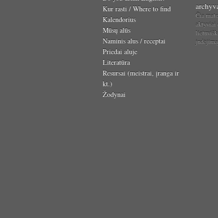
archyv
Kur rasti / Where to find
Čia mat
Kalendorius
aktyviai
Mūsų alūs
lietuvišk
Naminis alus / receptai
judėjim
Priedai aluje
Literatūra
Resursai (meistrai, įranga ir
kt.)
Žodynai