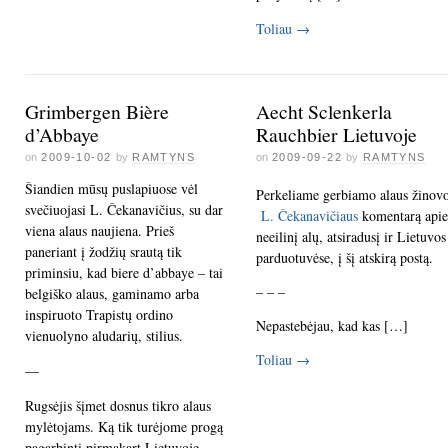
Toliau
→
Grimbergen Bière
Aecht Sclenkerla
d’Abbaye
Rauchbier Lietuvoje
on
2009-10-02
by
RAMTYNS
on
2009-09-22
by
RAMTYNS
Šiandien mūsų puslapiuose vėl
Perkeliame gerbiamo alaus žinov
svečiuojasi L. Čekanavičius, su dar
L. Čekanavičiaus
komentarą apie
viena alaus naujiena. Prieš
neeilinį alų, atsiradusį ir Lietuvos
paneriant į žodžių srautą tik
parduotuvėse, į šį atskirą postą.
priminsiu, kad biere d’abbaye – tai
– – –
belgiško alaus, gaminamo arba
inspiruoto Trapistų ordino
Nepastebėjau, kad kas […]
vienuolyno aludarių, stilius.
Toliau
→
—
Rugsėjis šįmet dosnus tikro alaus
mylėtojams. Ką tik turėjome progą
pagarbinti pirmąkart Lietuvoje