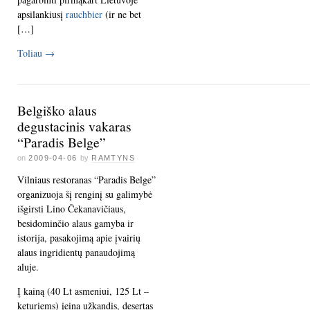
apsilankiusį
rauchbier
(ir ne bet
[…]
Toliau
→
Belgiško alaus
degustacinis vakaras
“Paradis Belge”
on
2009-04-06
by
RAMTYNS
Vilniaus restoranas “Paradis Belge”
organizuoja šį renginį su galimybė
išgirsti Lino Čekanavičiaus,
besidominčio alaus gamyba ir
istorija, pasakojimą apie įvairių
alaus ingridientų panaudojimą
aluje.
Į kainą (40 Lt asmeniui, 125 Lt –
keturiems) įeina užkandis, desertas