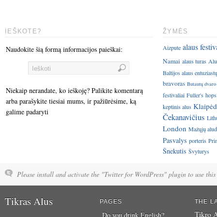
IEŠKOTE?
ŽYMĖS
alaus festiv
Aizpute
Naudokite šią formą informacijos paieškai:
Namai
alaus turas
Alu
Baltijos alaus entuziast
bravoras
Butautų dvaro
Niekaip nerandate, ko ieškoję? Palikite komentarą
festivaliai
Fuller's
hops
arba parašykite tiesiai mums, ir pažiūrėsime, ką
Klaipėd
keptinis alus
galime padaryti
Čekanavičius
Lith
London
Mažųjų aluda
Pasvalys
porteris
Pri
Šnekutis
Švyturys
Please install and activate the "Twitter for WordPress" plugin to use this 
Tikras Alus
PAGES
THE L
Tikro A
Do you drink English?