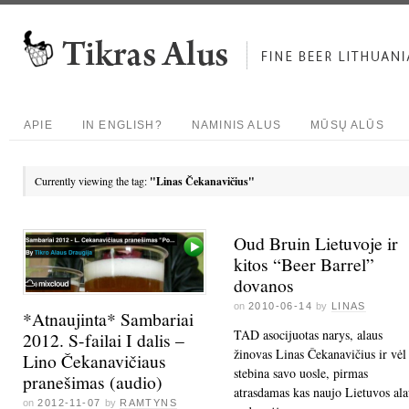
APIE
IN ENGLISH?
NAMINIS ALUS
MŪSŲ ALŪS
Currently viewing the tag:
"Linas Čekanavičius"
Oud Bruin Lietuvoje ir
kitos “Beer Barrel”
dovanos
on
2010-06-14
by
LINAS
*Atnaujinta* Sambariai
TAD asocijuotas narys, alaus
2012. S-failai I dalis –
žinovas Linas Čekanavičius ir vėl
Lino Čekanavičiaus
stebina savo uosle, pirmas
pranešimas (audio)
atrasdamas kas naujo Lietuvos ala
on
2012-11-07
by
RAMTYNS