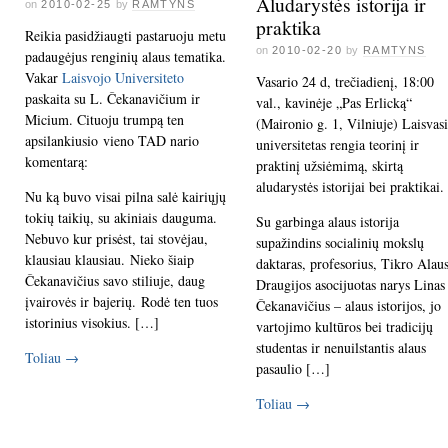
Aludarystės istorija ir
on
2010-02-25
by
RAMTYNS
praktika
Reikia pasidžiaugti pastaruoju metu
on
2010-02-20
by
RAMTYNS
padaugėjus renginių alaus tematika.
Vakar
Laisvojo Universiteto
Vasario 24 d, trečiadienį, 18:00
paskaita su L. Čekanavičium ir
val., kavinėje „Pas Erlicką“
Micium. Cituoju trumpą ten
(Maironio g. 1, Vilniuje) Laisvasi
apsilankiusio vieno TAD nario
universitetas rengia teorinį ir
komentarą:
praktinį užsiėmimą, skirtą
aludarystės istorijai bei praktikai.
Nu ką buvo visai pilna salė kairiųjų
tokių taikių, su akiniais dauguma.
Su garbinga alaus istorija
Nebuvo kur prisėst, tai stovėjau,
supažindins socialinių mokslų
klausiau klausiau. Nieko šiaip
daktaras, profesorius, Tikro Alau
Čekanavičius savo stiliuje, daug
Draugijos asocijuotas narys Linas
įvairovės ir bajerių. Rodė ten tuos
Čekanavičius – alaus istorijos, jo
istorinius visokius. […]
vartojimo kultūros bei tradicijų
studentas ir nenuilstantis alaus
Toliau
→
pasaulio […]
Toliau
→