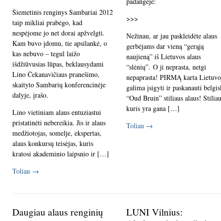
padangėje:
Šiemetinis renginys Sambariai 2012
>>>
taip mikliai prabėgo, kad
nespėjome jo net dorai apžvelgti.
Nežinau, ar jau paskleidėte alaus
Kam buvo įdomu, tie apsilankė, o
gerbėjams dar vieną “gerąją
kas nebuvo – tegul laižo
naujieną” iš Lietuvos alaus
išdžiūvusias lūpas, beklausydami
“slėnių”. O ji neprasta, netgi
Lino Čekanavičiaus pranešimo,
nepaprasta! PIRMĄ karta Lietuvo
skaityto Sambarių konferencinėje
galima įsigyti ir paskanauti belgi
dalyje, įrašo.
“Oud Bruin” stiliaus alaus! Stiliau
kuris yra gana […]
Lino vietiniam alaus entuziastui
pristatinėti nebereikia. Jis ir alaus
Toliau
→
medžiotojas, somelje, ekspertas,
alaus konkursų teisėjas, kuris
kratosi akademinio laipsnio ir […]
Toliau
→
Daugiau alaus renginių
LUNI Vilnius: