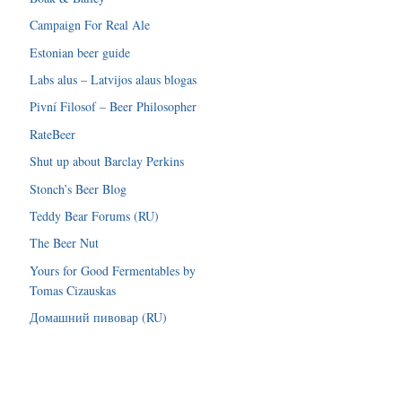
Campaign For Real Ale
Estonian beer guide
Labs alus – Latvijos alaus blogas
Pivní Filosof – Beer Philosopher
RateBeer
Shut up about Barclay Perkins
Stonch’s Beer Blog
Teddy Bear Forums (RU)
The Beer Nut
Yours for Good Fermentables by
Tomas Cizauskas
Домашний пивовар (RU)