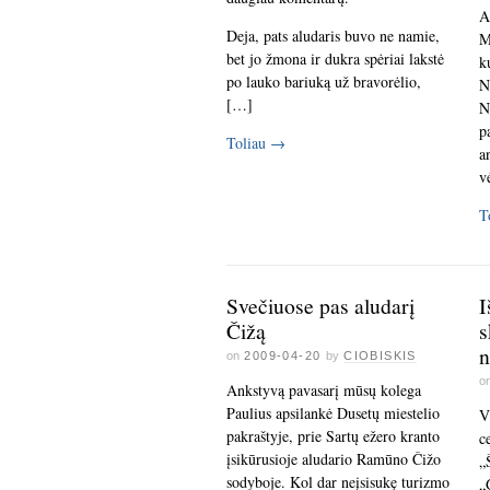
A
Deja, pats aludaris buvo ne namie,
M
bet jo žmona ir dukra spėriai lakstė
k
po lauko bariuką už bravorėlio,
N
[…]
N
p
Toliau
→
a
v
T
Svečiuose pas aludarį
I
Čižą
s
n
on
2009-04-20
by
CIOBISKIS
o
Ankstyvą pavasarį mūsų kolega
Paulius apsilankė Dusetų miestelio
V
pakraštyje, prie Sartų ežero kranto
c
įsikūrusioje aludario Ramūno Čižo
„
sodyboje. Kol dar neįsisukę turizmo
„