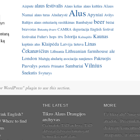
alaus festivalis
Alaus
Aizpute
Alaus kelias
alaus kultūra
Alus
Apyniai
Namai
alaus turas
Aludarystė
Avilys
beer
Baltijos alaus entuziastų susitikimas
Bambalynė
biržai
bravoras
CAMRA
degustacija
English
festival
Butautų dvaro
entarą
Kaunas
Istorija
festivaliai
Fuller's
hops
IPA
Kalnapilis
 ką
Linas
Klaipėda
Latvija
keptinis alus
lietuva
Čekanavičius
Lithuanian farmhouse ale
Lithuania
London
Pakruojis
Mažųjų aludarių asociacija
naujienos
Vilnius
Pasvalys
Sambariai
porteris
Primator
Šnekutis
Švyturys
for WordPress" plugin to use this section.
THE LATEST
MORE
Tikro Alaus Draugijos
ink English?
Už tikrą alų! Smagu
archyvas
 / Where to find
atradote. Prisijunkit
Čia matote TAD archyvą. TAD
ius
diskusijų komentuo
aktyviai dalyvavo formuojant
s
straipsnius, ir sužino
lietuviško craft alaus