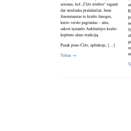
sezonas, kol „Čižo sriubos“ ragauti
a
dar neužsuka prašalaičiai, bene
R
žinomiausias to krašto žmogus,
p
kurio verslo pagrindas – alus,
n
sakosi tęsiantis Aukštaitijos krašto
ž
keptinio alaus tradiciją.
a
g
Pasak pono Čižo, aplinkoje, […]
s
m
Toliau
→
T