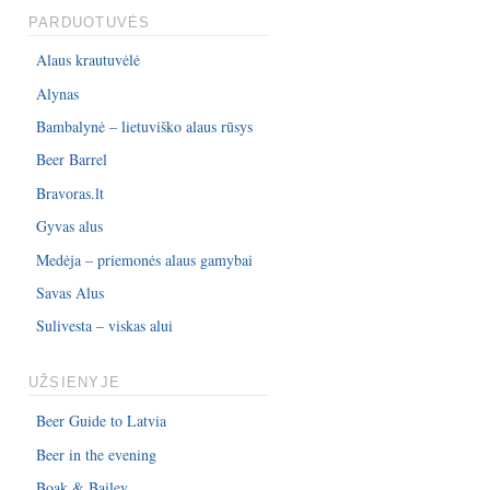
PARDUOTUVĖS
Alaus krautuvėlė
Alynas
Bambalynė – lietuviško alaus rūsys
Beer Barrel
Bravoras.lt
Gyvas alus
Medėja – priemonės alaus gamybai
Savas Alus
Sulivesta – viskas alui
UŽSIENYJE
Beer Guide to Latvia
Beer in the evening
Boak & Bailey