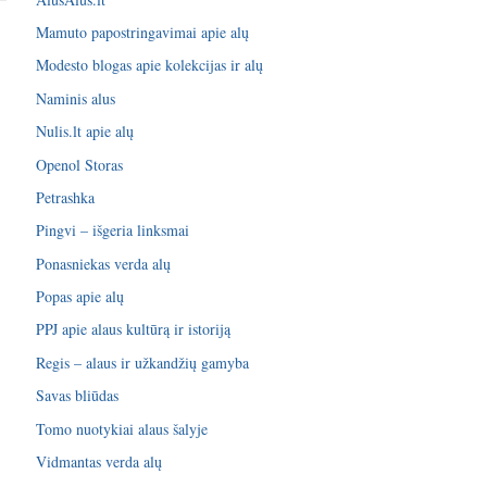
Mamuto papostringavimai apie alų
Modesto blogas apie kolekcijas ir alų
Naminis alus
Nulis.lt apie alų
Openol Storas
Petrashka
Pingvi – išgeria linksmai
Ponasniekas verda alų
Popas apie alų
PPJ apie alaus kultūrą ir istoriją
Regis – alaus ir užkandžių gamyba
Savas bliūdas
Tomo nuotykiai alaus šalyje
Vidmantas verda alų