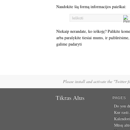
Naudokite šią formą informacijos paieškai:
Niekaip nerandate, ko ieškoję? Palikite kom
arba parašykite tiesiai mums, ir pažiūrėsime,
galime padaryti
Please install and activate the "Twitter 
Tikras Alus
PAGES
Do you dr
Kur rasti
Kalendor
Mūsų alū