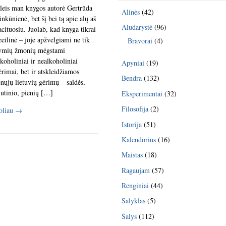
tleis man knygos autorė Gertrūda
Alinės
(42)
inkūnienė, bet šį bei tą apie alų aš
Aludarystė
(96)
acituosiu. Juolab, kad knyga tikrai
eeilinė – joje apžvelgiami ne tik
Bravorai
(4)
ymių žmonių mėgstami
lkoholiniai ir nealkoholiniai
Apyniai
(19)
ėrimai, bet ir atskleidžiamos
Bendra
(132)
enųjų lietuvių gėrimų – saldės,
utinio, pienių […]
Eksperimentai
(32)
Filosofija
(2)
oliau
→
Istorija
(51)
Kalendorius
(16)
Maistas
(18)
Ragaujam
(57)
Renginiai
(44)
Salyklas
(5)
Šalys
(112)