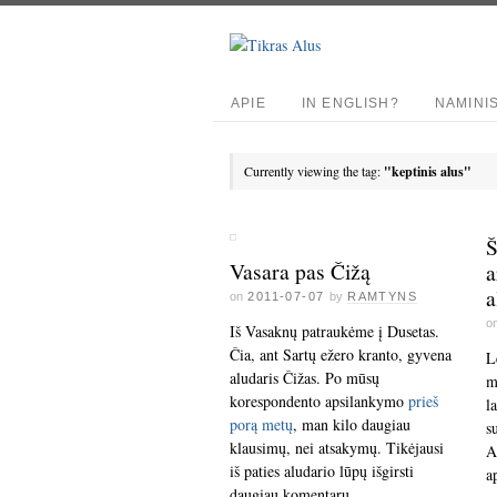
APIE
IN ENGLISH?
NAMINI
Currently viewing the tag:
"keptinis alus"
Š
Vasara pas Čižą
a
a
on
2011-07-07
by
RAMTYNS
o
Iš Vasaknų patraukėme į Dusetas.
Čia, ant Sartų ežero kranto, gyvena
L
aludaris Čižas. Po mūsų
m
korespondento apsilankymo
prieš
l
porą metų
, man kilo daugiau
s
klausimų, nei atsakymų. Tikėjausi
A
iš paties aludario lūpų išgirsti
a
daugiau komentarų.