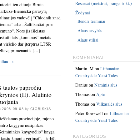
Resursai (meistrai, įranga ir kt.)
utoriai ten cituoja Biruta
arkuza-Bieniecka parašytą
Žodynai
ulinarijos vadovėlį “Chłodnik znad
Bendri terminai
iemna” arba „Šaltibarčiai prie
Alaus savybės
emuno“. Nors jis išleistas
askutiniais „komunos“ metais –
Alaus stiliai
nt viršelio dar įterptras LTSR
ėliavą primenantis […]
KOMENTARAI
oliau
→
Martin. M
on
Lithuanian
Countryside Yeast Tales
Danius
on
Naminis alus
š tautos papročių
krynios (II). Alutinio
Thomas
on
Apie
uojauta
Thomas
on
Vilkasalės alus
n
2008-09-08
by
CIOBISKIS
Peter Rowswell
on
Lithuanian
iešėdamas provincijoje, rajono
Countryside Yeast Tales
entro knygyne nusipirkau
Šeimininkės knygynėlio“ knygą
KATEGORIJOS
Garsių žmonių gėrimai“. Turbūt