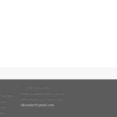
© 2011 Tikras Alus
Norite panaudoti blogo tekstą
, kad mus
arba iliustracijas? Susisiekite
e prie
tikrasalus@gmail.com
dami
kite