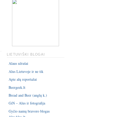
LIETUVIŠKI BLOGAI
Alaus užrašai
Alus Lietuvoje ir ne tik
Apie alų reportažai
Beergeek.lt
Bread and Beer (anglų k.)
GiN – Alus ir fotografija
Gyčio namų bravoro blogas
AlusAlus.lt