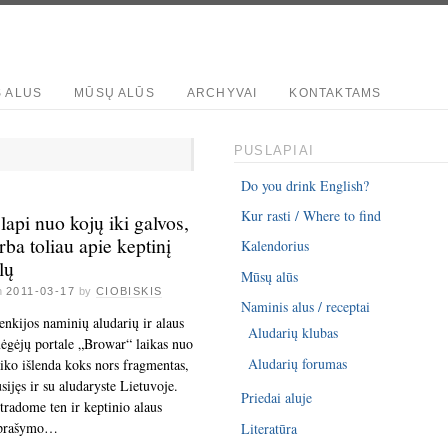
S ALUS
MŪSŲ ALŪS
ARCHYVAI
KONTAKTAMS
PUSLAPIAI
Do you drink English?
Kur rasti / Where to find
lapi nuo kojų iki galvos,
rba toliau apie keptinį
Kalendorius
lų
Mūsų alūs
n
2011-03-17
by
CIOBISKIS
Naminis alus / receptai
enkijos naminių aludarių ir alaus
Aludarių klubas
ėgėjų portale „Browar“ laikas nuo
Aludarių forumas
aiko išlenda koks nors fragmentas,
usijęs ir su aludaryste Lietuvoje.
Priedai aluje
tradome ten ir keptinio alaus
prašymo…
Literatūra