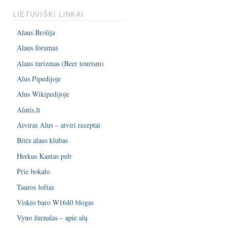
LIETUVIŠKI LINKAI
Alaus Brolija
Alaus forumas
Alaus turizmas (Beer tourism)
Alus Pipedijoje
Alus Wikipedijoje
Alutis.lt
Atviras Alus – atviri receptai
Bitės alaus klubas
Herkus Kantas pub
Prie bokalo
Tauros loftas
Viskio baro W1640 blogas
Vyno žurnalas – apie alų