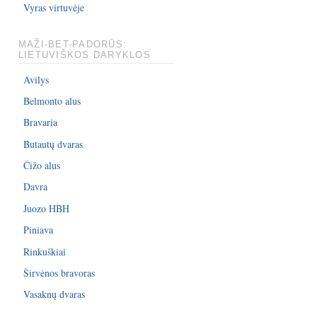
Vyras virtuvėje
MAŽI-BET-PADORŪS:
LIETUVIŠKOS DARYKLOS
Avilys
Belmonto alus
Bravaria
Butautų dvaras
Čižo alus
Davra
Juozo HBH
Piniava
Rinkuškiai
Širvėnos bravoras
Vasaknų dvaras