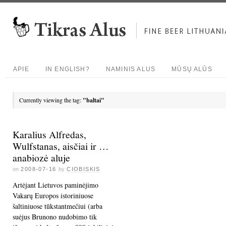
APIE
IN ENGLISH?
NAMINIS ALUS
MŪSŲ ALŪS
Currently viewing the tag:
"baltai"
Karalius Alfredas,
Wulfstanas, aisčiai ir …
anabiozė aluje
on
2008-07-16
by
CIOBISKIS
Artėjant Lietuvos paminėjimo
Vakarų Europos istoriniuose
šaltiniuose tūkstantmečiui (arba
suėjus Brunono nudobimo tik