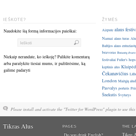
IEŠKOTE?
ŽYMĖS
alaus festiv
Aizpute
Naudokite šią formą informacijos paieškai:
Namai
alaus turas
Alu
Baltijos alaus entuziast
bravoras
Butautų dvaro
Niekaip nerandate, ko ieškoję? Palikite komentarą
festivaliai
Fuller's
hops
arba parašykite tiesiai mums, ir pažiūrėsime, ką
Klaipėd
keptinis alus
galime padaryti
Čekanavičius
Lith
London
Mažųjų aluda
Pasvalys
porteris
Pri
Šnekutis
Švyturys
Please install and activate the "Twitter for WordPress" plugin to use this 
Tikras Alus
PAGES
THE L
Tikro A
Do you drink English?