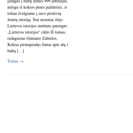
įžengus į baltų žemes 999 jubiliejui,
nelygu iš kokios pusės pažiūrėsi), ir
toliau žvelgiame į savo protėvių
žemių istoriją. Štai neseniai išėjo
Lietuvos istorijos instituto parengto
„Lietuvos istorijos“ ciklo II tomas,
redaguotas Gintauto Zabielos.
Kokias pirmapradęs žinias apie alų i
baltų […]
Toliau
→