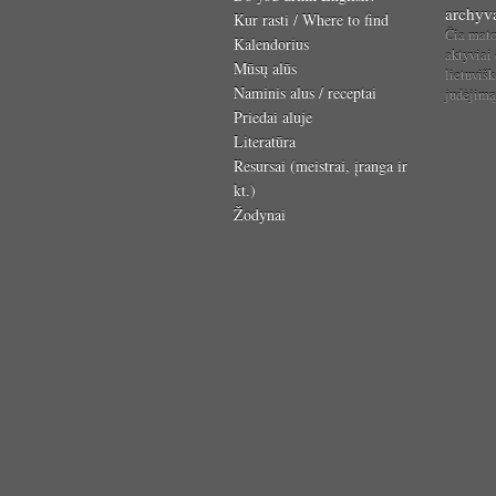
archyv
Kur rasti / Where to find
Čia mat
Kalendorius
aktyviai
Mūsų alūs
lietuvišk
Naminis alus / receptai
judėjim
Priedai aluje
Literatūra
Resursai (meistrai, įranga ir
kt.)
Žodynai