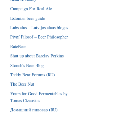
Campaign For Real Ale
Estonian beer guide
Labs alus – Latvijos alaus blogas
Pivní Filosof – Beer Philosopher
RateBeer
Shut up about Barclay Perkins
Stonch’s Beer Blog
Teddy Bear Forums (RU)
The Beer Nut
Yours for Good Fermentables by
Tomas Cizauskas
Домашний пивовар (RU)