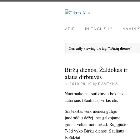
APIE
IN ENGLISH?
NAMINI
Currently viewing the tag:
"Biržų dienos"
Biržų dienos, Žaldokas ir
alaus dirbtuvės
on
2010-09-10
by
RAMTYNS
Nuotraukoje – sutiktuvių bokalas –
autoriaus (Sauliaus) virtas elis
Šis tekstas veik mėnesį gulėjo
juodraščių dėžėj, bet galvojame
geriau vėliau nei niekad. Rugpjūčio
7-8d vyko Biržų dienos. Sauliaus
įspūdžiai.