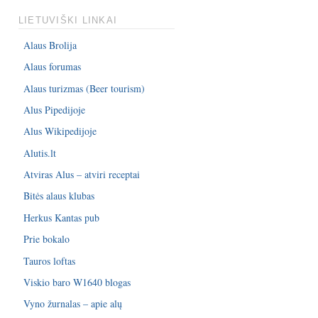
LIETUVIŠKI LINKAI
Alaus Brolija
Alaus forumas
Alaus turizmas (Beer tourism)
Alus Pipedijoje
Alus Wikipedijoje
Alutis.lt
Atviras Alus – atviri receptai
Bitės alaus klubas
Herkus Kantas pub
Prie bokalo
Tauros loftas
Viskio baro W1640 blogas
Vyno žurnalas – apie alų