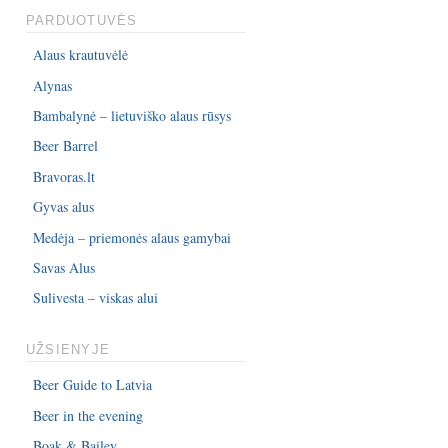
PARDUOTUVĖS
Alaus krautuvėlė
Alynas
Bambalynė – lietuviško alaus rūsys
Beer Barrel
Bravoras.lt
Gyvas alus
Medėja – priemonės alaus gamybai
Savas Alus
Sulivesta – viskas alui
UŽSIENYJE
Beer Guide to Latvia
Beer in the evening
Boak & Bailey