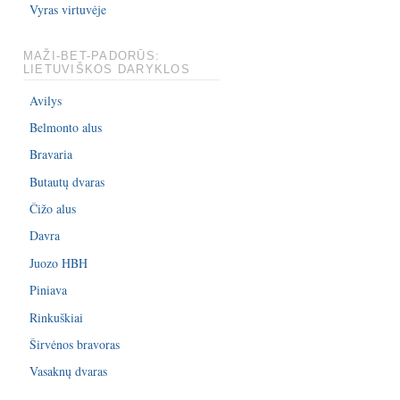
Vyras virtuvėje
MAŽI-BET-PADORŪS:
LIETUVIŠKOS DARYKLOS
Avilys
Belmonto alus
Bravaria
Butautų dvaras
Čižo alus
Davra
Juozo HBH
Piniava
Rinkuškiai
Širvėnos bravoras
Vasaknų dvaras