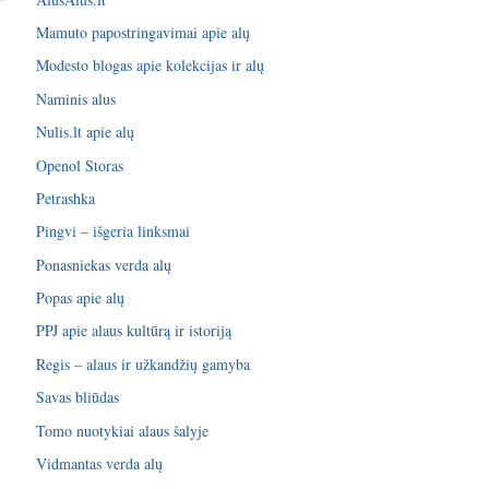
Mamuto papostringavimai apie alų
Modesto blogas apie kolekcijas ir alų
Naminis alus
Nulis.lt apie alų
Openol Storas
Petrashka
Pingvi – išgeria linksmai
Ponasniekas verda alų
Popas apie alų
PPJ apie alaus kultūrą ir istoriją
Regis – alaus ir užkandžių gamyba
Savas bliūdas
Tomo nuotykiai alaus šalyje
Vidmantas verda alų