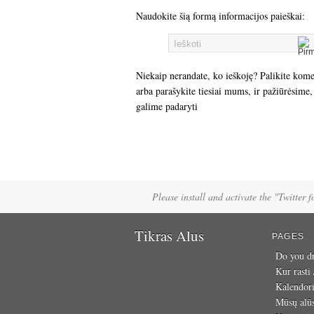
Naudokite šią formą informacijos paieškai:
Niekaip nerandate, ko ieškoję? Palikite kom
arba parašykite tiesiai mums, ir pažiūrėsime,
galime padaryti
Please install and activate the "Twitter 
Tikras Alus
PAGES
Do you dr
Kur rasti
Kalendor
Mūsų alū