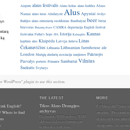
alaus festivalis
Alaus
Aizpute
Alaus kelias
alaus kultūra
Alus
Apyniai
Namai
alaus turas
Aludarystė
Avilys
beer
Baltijos alaus entuziastų susitikimas
Bambalynė
biržai
bravoras
CAMRA
degustacija
English
festival
Butautų dvaro
entarą
Kaunas
Istorija
festivaliai
Fuller's
hops
IPA
Kalnapilis
 ką
Linas
Klaipėda
Latvija
keptinis alus
lietuva
Čekanavičius
Lithuanian farmhouse ale
Lithuania
London
Pakruojis
Mažųjų aludarių asociacija
naujienos
Vilnius
Pasvalys
Sambariai
porteris
Primator
Šnekutis
Švyturys
for WordPress" plugin to use this section.
THE LATEST
MORE
Tikro Alaus Draugijos
ink English?
Už tikrą alų! Smagu
archyvas
 / Where to find
atradote. Prisijunkit
Čia matote TAD archyvą. TAD
ius
diskusijų komentuo
aktyviai dalyvavo formuojant
s
straipsnius, ir sužino
lietuviško craft alaus