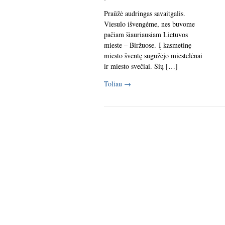
Praūžė audringas savaitgalis.
Viesulo išvengėme, nes buvome
pačiam šiauriausiam Lietuvos
mieste – Biržuose. Į kasmetinę
miesto šventę sugužėjo miestelėnai
ir miesto svečiai. Šių […]
Toliau
→