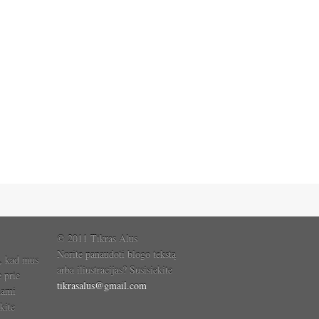
© 2011 Tikras Alus
Norite panaudoti blogo tekstą
, kad mus
arba iliustracijas? Susisiekite
e prie
tikrasalus@gmail.com
dami
kite