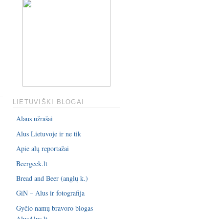
LIETUVIŠKI BLOGAI
Alaus užrašai
Alus Lietuvoje ir ne tik
Apie alų reportažai
Beergeek.lt
Bread and Beer (anglų k.)
GiN – Alus ir fotografija
Gyčio namų bravoro blogas
AlusAlus.lt