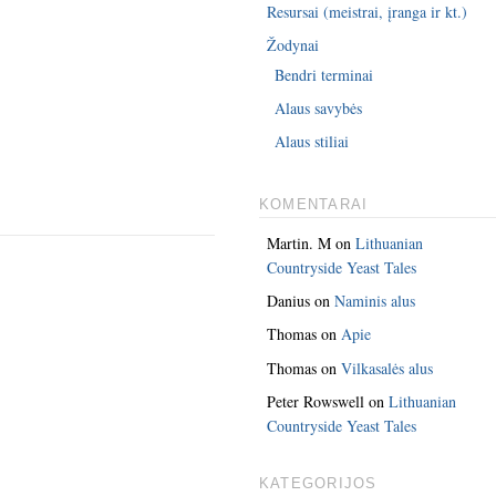
Resursai (meistrai, įranga ir kt.)
Žodynai
Bendri terminai
Alaus savybės
Alaus stiliai
KOMENTARAI
Martin. M
on
Lithuanian
Countryside Yeast Tales
Danius
on
Naminis alus
Thomas
on
Apie
Thomas
on
Vilkasalės alus
Peter Rowswell
on
Lithuanian
Countryside Yeast Tales
KATEGORIJOS