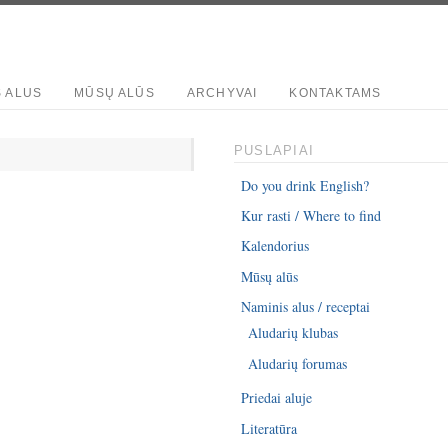
S ALUS
MŪSŲ ALŪS
ARCHYVAI
KONTAKTAMS
PUSLAPIAI
Do you drink English?
Kur rasti / Where to find
Kalendorius
Mūsų alūs
Naminis alus / receptai
Aludarių klubas
Aludarių forumas
Priedai aluje
Literatūra