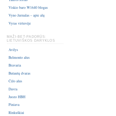
Viskio baro W1640 blogas
Vyno žurnalas – apie alų
Vyras virtuvėje
MAŽI-BET-PADORŪS:
LIETUVIŠKOS DARYKLOS
Avilys
Belmonto alus
Bravaria
Butautų dvaras
Čižo alus
Davra
Juozo HBH
Piniava
Rinkuškiai