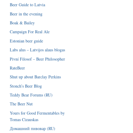
Beer Guide to Latvia
Beer in the evening
Boak & Bailey
Campaign For Real Ale
Estonian beer guide
Labs alus – Latvijos alaus blogas
Pivní Filosof – Beer Philosopher
RateBeer
Shut up about Barclay Perkins
Stonch’s Beer Blog
Teddy Bear Forums (RU)
The Beer Nut
Yours for Good Fermentables by
Tomas Cizauskas
Домашний пивовар (RU)