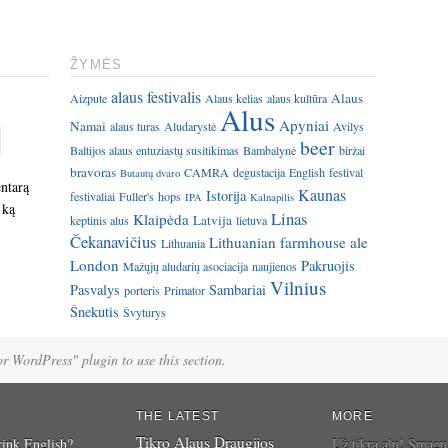
ŽYMĖS
alaus festivalis
Alaus
Aizpute
Alaus kelias
alaus kultūra
Alus
Apyniai
Namai
alaus turas
Aludarystė
Avilys
beer
Baltijos alaus entuziastų susitikimas
Bambalynė
biržai
bravoras
CAMRA
degustacija
English
festival
Butautų dvaro
entarą
Kaunas
Istorija
festivaliai
Fuller's
hops
IPA
Kalnapilis
 ką
Linas
Klaipėda
Latvija
keptinis alus
lietuva
Čekanavičius
Lithuanian farmhouse ale
Lithuania
London
Pakruojis
Mažųjų aludarių asociacija
naujienos
Vilnius
Pasvalys
Sambariai
porteris
Primator
Šnekutis
Švyturys
for WordPress" plugin to use this section.
THE LATEST
MORE
Tikro Alaus Draugijos
ink English?
Už tikrą alų! Smagu