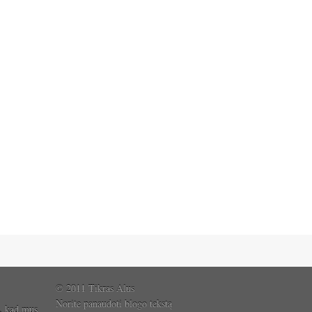
© 2011 Tikras Alus
Norite panaudoti blogo tekstą
, kad mus