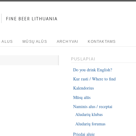
S ALUS
MŪSŲ ALŪS
ARCHYVAI
KONTAKTAMS
PUSLAPIAI
Do you drink English?
Kur rasti / Where to find
Kalendorius
Mūsų alūs
Naminis alus / receptai
Aludarių klubas
Aludarių forumas
Priedai aluje