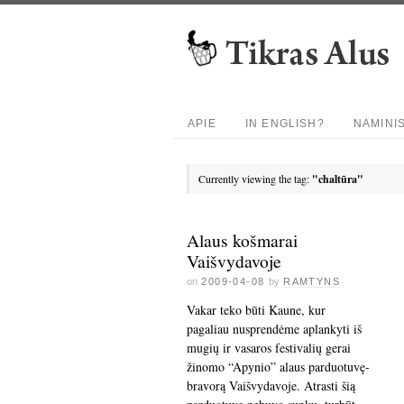
APIE
IN ENGLISH?
NAMINI
Currently viewing the tag:
"chaltūra"
Alaus košmarai
Vaišvydavoje
on
2009-04-08
by
RAMTYNS
Vakar teko būti Kaune, kur
pagaliau nusprendėme aplankyti iš
mugių ir vasaros festivalių gerai
žinomo “Apynio” alaus parduotuvę-
bravorą Vaišvydavoje. Atrasti šią