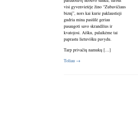
parduotuvę nebuvo sunku, turbūt
visi gyvenvietėje žino “Zubavičiaus
biznį”, nors kai kurie paklaustieji
gudria mina pasiūlė geriau
pasaugoti savo skrandžius ir
kvatojosi. Aišku, palaikėme tai
paprastu lietuvišku pavydu.
Tarp privačių namukų […]
Toliau
→