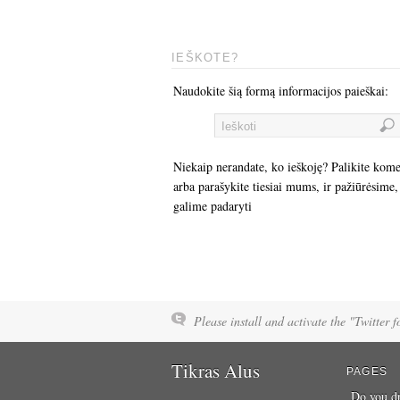
IEŠKOTE?
Naudokite šią formą informacijos paieškai:
Niekaip nerandate, ko ieškoję? Palikite kom
arba parašykite tiesiai mums, ir pažiūrėsime,
galime padaryti
Please install and activate the "Twitter 
Tikras Alus
PAGES
Do you dr