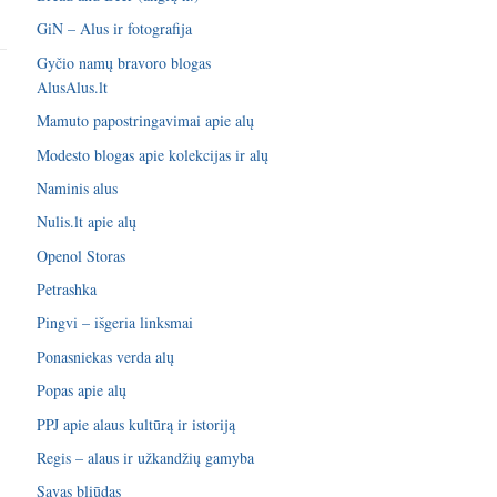
GiN – Alus ir fotografija
Gyčio namų bravoro blogas
AlusAlus.lt
Mamuto papostringavimai apie alų
Modesto blogas apie kolekcijas ir alų
Naminis alus
Nulis.lt apie alų
Openol Storas
Petrashka
Pingvi – išgeria linksmai
Ponasniekas verda alų
Popas apie alų
PPJ apie alaus kultūrą ir istoriją
Regis – alaus ir užkandžių gamyba
Savas bliūdas