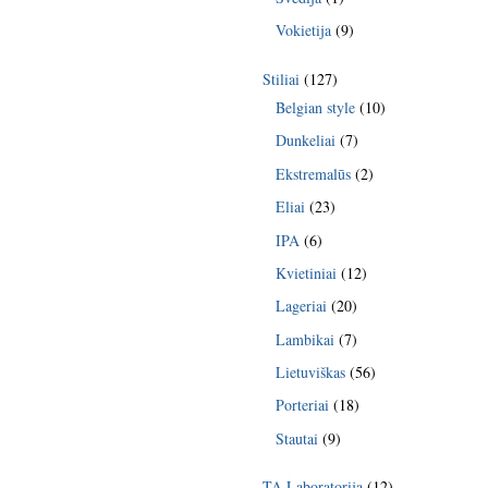
Vokietija
(9)
Stiliai
(127)
Belgian style
(10)
Dunkeliai
(7)
Ekstremalūs
(2)
Eliai
(23)
IPA
(6)
Kvietiniai
(12)
Lageriai
(20)
Lambikai
(7)
Lietuviškas
(56)
Porteriai
(18)
Stautai
(9)
TA Laboratorija
(12)