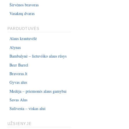
Širvėnos bravoras
Vasaknų dvaras
PARDUOTUVĖS
Alaus krautuvėlė
Alynas
Bambalynė – lietuviško alaus rūsys
Beer Barrel
Bravoras.lt
Gyvas alus
Medėja – priemonės alaus gamybai
Savas Alus
Sulivesta – viskas alui
UŽSIENYJE