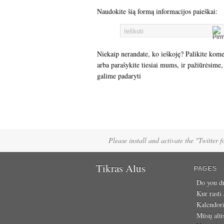
Naudokite šią formą informacijos paieškai:
Niekaip nerandate, ko ieškoję? Palikite kom
arba parašykite tiesiai mums, ir pažiūrėsime,
galime padaryti
Please install and activate the "Twitter 
Tikras Alus
PAGES
Do you dr
Kur rasti
Kalendor
Mūsų alū