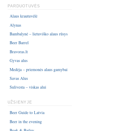
PARDUOTUVĖS
Alaus krautuvėlė
Alynas
Bambalynė – lietuviško alaus rūsys
Beer Barrel
Bravoras.lt
Gyvas alus
Medėja – priemonės alaus gamybai
Savas Alus
Sulivesta – viskas alui
UŽSIENYJE
Beer Guide to Latvia
Beer in the evening
Boak & Bailey