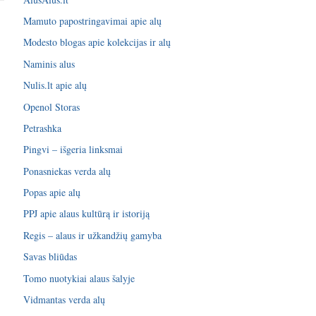
Mamuto papostringavimai apie alų
Modesto blogas apie kolekcijas ir alų
Naminis alus
Nulis.lt apie alų
Openol Storas
Petrashka
Pingvi – išgeria linksmai
Ponasniekas verda alų
Popas apie alų
PPJ apie alaus kultūrą ir istoriją
Regis – alaus ir užkandžių gamyba
Savas bliūdas
Tomo nuotykiai alaus šalyje
Vidmantas verda alų