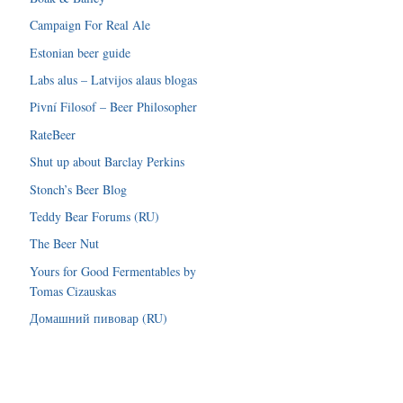
Campaign For Real Ale
Estonian beer guide
Labs alus – Latvijos alaus blogas
Pivní Filosof – Beer Philosopher
RateBeer
Shut up about Barclay Perkins
Stonch’s Beer Blog
Teddy Bear Forums (RU)
The Beer Nut
Yours for Good Fermentables by
Tomas Cizauskas
Домашний пивовар (RU)