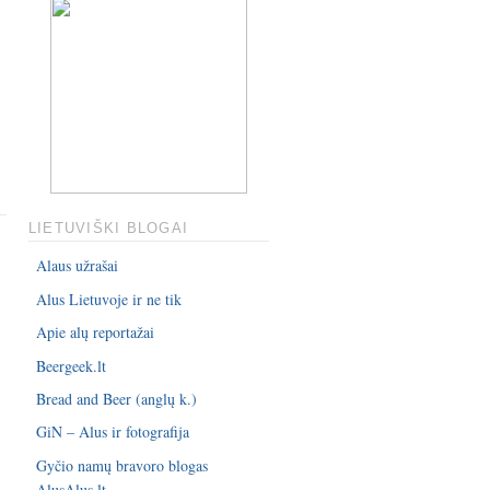
LIETUVIŠKI BLOGAI
Alaus užrašai
Alus Lietuvoje ir ne tik
Apie alų reportažai
Beergeek.lt
Bread and Beer (anglų k.)
GiN – Alus ir fotografija
Gyčio namų bravoro blogas
AlusAlus.lt