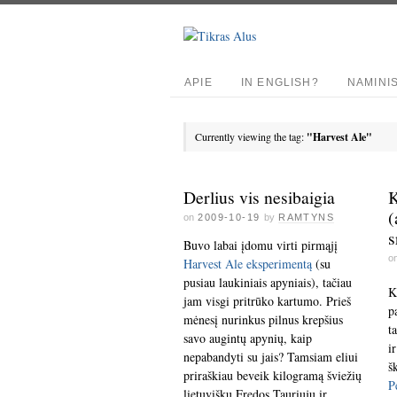
APIE
IN ENGLISH?
NAMINI
Currently viewing the tag:
"Harvest Ale"
Derlius vis nesibaigia
K
(
on
2009-10-19
by
RAMTYNS
s
Buvo labai įdomu virti pirmąjį
o
Harvest Ale eksperimentą
(su
pusiau laukiniais apyniais), tačiau
K
jam visgi pritrūko kartumo. Prieš
p
mėnesį nurinkus pilnus krepšius
t
savo augintų apynių, kaip
i
nepabandyti su jais? Tamsiam eliui
š
priraškiau beveik kilogramą šviežių
P
lietuviškų Fredos Tauriųjų ir