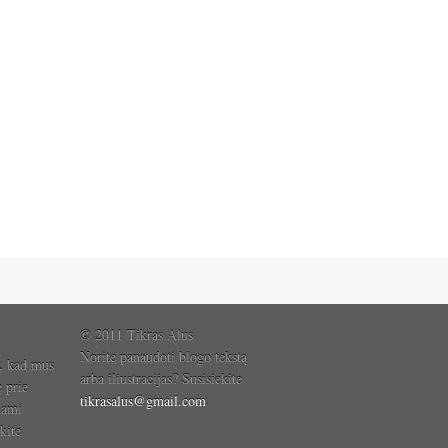
© 2011 Tikras Alus
Norite panaudoti blogo tekstą
, kad mus
arba iliustracijas? Susisiekite
e prie
tikrasalus@gmail.com
dami
kite