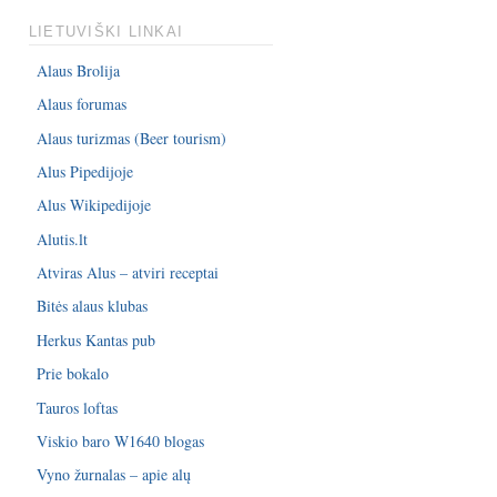
LIETUVIŠKI LINKAI
Alaus Brolija
Alaus forumas
Alaus turizmas (Beer tourism)
Alus Pipedijoje
Alus Wikipedijoje
Alutis.lt
Atviras Alus – atviri receptai
Bitės alaus klubas
Herkus Kantas pub
Prie bokalo
Tauros loftas
Viskio baro W1640 blogas
Vyno žurnalas – apie alų