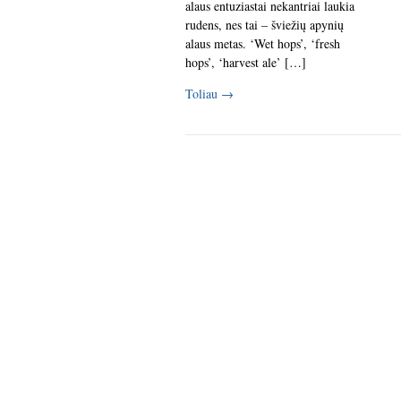
alaus entuziastai nekantriai laukia
rudens, nes tai – šviežių apynių
alaus metas. ‘Wet hops’, ‘fresh
hops’, ‘harvest ale’ […]
Toliau
→