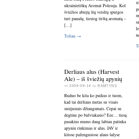
s
ukrainietiškų Aromat Polessja. Kol
g
šviežios abiejų šių veislių spurgos
m
turi panašų, tiesiog tirštą aromatą –
s
[…]
l
n
Toliau
→
T
Derliaus alus (Harvest
Ale) – iš šviežių apynių
on
2009-09-14
by
RAMTYNS
Ruduo be kita ko puikus ir tuom,
kad tai derliaus metas su visais
susijusiais džiaugsmais. Cepai su
degtine po bulviakasio? Eee… tiesą
pasakius mums daug labiau patinka
apyniu rinkimas ir alus. JAV ir
kitose pažengusiose alaus šalyse