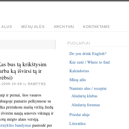
S ALUS
MŪSŲ ALŪS
ARCHYVAI
KONTAKTAMS
PUSLAPIAI
Do you drink English?
Kur rasti / Where to find
as bus tą krikštysim
arba ką išvirsi tą ir
Kalendorius
rėbsi)
Mūsų alūs
n
2009-10-08
by
RAMTYNS
Naminis alus / receptai
aip ir pernai, šios vasaros
Aludarių klubas
abaigoje pamario pelkynuose su
Aludarių forumas
alka pririnkom maišą viržių žiedų
r išvirėm naują senovės vikingų ir
Priedai aluje
kotų mėgto alaus versiją.
Literatūra
ernykštis bandymas
pasirodė per