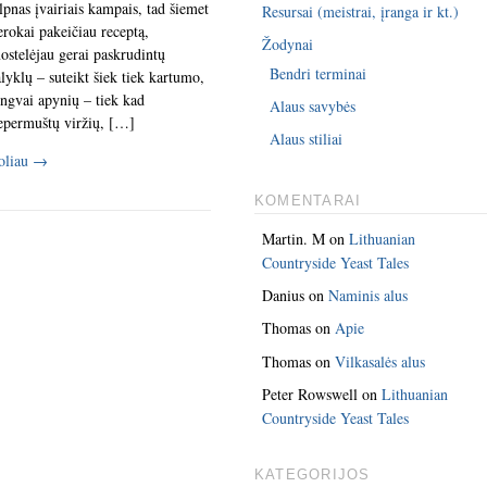
ilpnas įvairiais kampais, tad šiemet
Resursai (meistrai, įranga ir kt.)
erokai pakeičiau receptą,
Žodynai
ostelėjau gerai paskrudintų
Bendri terminai
alyklų – suteikt šiek tiek kartumo,
engvai apynių – tiek kad
Alaus savybės
epermuštų viržių, […]
Alaus stiliai
oliau
→
KOMENTARAI
Martin. M
on
Lithuanian
Countryside Yeast Tales
Danius
on
Naminis alus
Thomas
on
Apie
Thomas
on
Vilkasalės alus
Peter Rowswell
on
Lithuanian
Countryside Yeast Tales
KATEGORIJOS