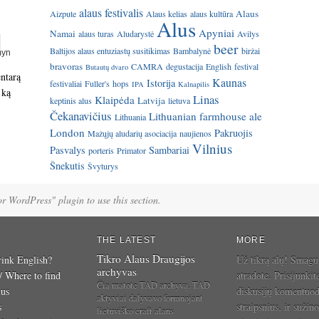
alaus festivalis
Alaus
Aizpute
Alaus kelias
alaus kultūra
Alus
Apyniai
Namai
alaus turas
Aludarystė
Avilys
beer
Baltijos alaus entuziastų susitikimas
Bambalynė
biržai
bravoras
CAMRA
degustacija
English
festival
Butautų dvaro
entarą
Kaunas
Istorija
festivaliai
Fuller's
hops
IPA
Kalnapilis
 ką
Linas
Klaipėda
Latvija
keptinis alus
lietuva
Čekanavičius
Lithuanian farmhouse ale
Lithuania
London
Pakruojis
Mažųjų aludarių asociacija
naujienos
Vilnius
Pasvalys
Sambariai
porteris
Primator
Šnekutis
Švyturys
for WordPress" plugin to use this section.
THE LATEST
MORE
Tikro Alaus Draugijos
ink English?
Už tikrą alų! Smagu
archyvas
 / Where to find
atradote. Prisijunkit
Čia matote TAD archyvą. TAD
ius
diskusijų komentuo
aktyviai dalyvavo formuojant
s
straipsnius, ir sužino
lietuviško craft alaus