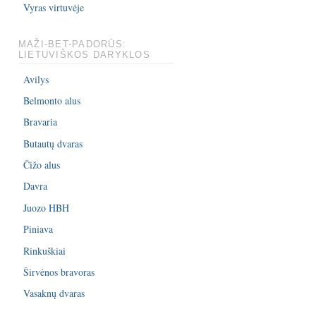
Vyras virtuvėje
MAŽI-BET-PADORŪS:
LIETUVIŠKOS DARYKLOS
Avilys
Belmonto alus
Bravaria
Butautų dvaras
Čižo alus
Davra
Juozo HBH
Piniava
Rinkuškiai
Širvėnos bravoras
Vasaknų dvaras