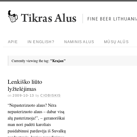
APIE
IN ENGLISH?
NAMINIS ALUS
MŪSŲ ALŪS
Currently viewing the tag:
"Krajan"
Lenkiško liūto
lyžtelėjimas
on
2009-10-13
by
CIOBISKIS
“Nepasterizuoto alaus? Nėra
nepasterizuoto alaus – dabar visą
alų pasterizuoja!”, – geranoriškai
man nori padėti karoliais
pasidabinusi pardavėja iš Suvalkų