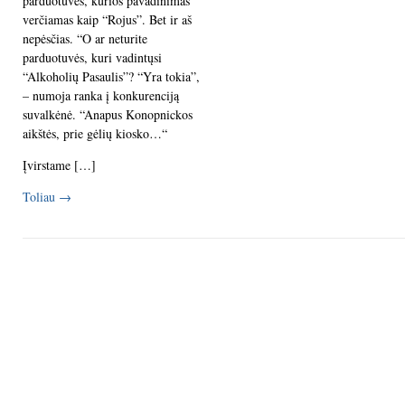
parduotuvės, kurios pavadinimas
verčiamas kaip “Rojus”. Bet ir aš
nepėsčias. “O ar neturite
parduotuvės, kuri vadintųsi
“Alkoholių Pasaulis”? “Yra tokia”,
– numoja ranka į konkurenciją
suvalkėnė. “Anapus Konopnickos
aikštės, prie gėlių kiosko…“
Įvirstame […]
Toliau
→