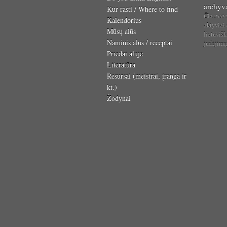
archyv
Kur rasti / Where to find
Čia mat
Kalendorius
aktyviai
Mūsų alūs
lietuvišk
Naminis alus / receptai
judėjim
Priedai aluje
Literatūra
Resursai (meistrai, įranga ir
kt.)
Žodynai