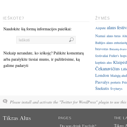
IEŠKOTE?
ŽYMĖS
alaus festiv
Aizpute
Naudokite šią formą informacijos paieškai:
Namai
alaus turas
Alu
Baltijos alaus entuziast
bravoras
Butautų dvaro
Niekaip nerandate, ko ieškoję? Palikite komentarą
festivaliai
Fuller's
hops
arba parašykite tiesiai mums, ir pažiūrėsime, ką
Klaipėd
keptinis alus
galime padaryti
Čekanavičius
Lith
London
Mažųjų aluda
Pasvalys
porteris
Pri
Šnekutis
Švyturys
Please install and activate the "Twitter for WordPress" plugin to use this 
Tikras Alus
PAGES
THE L
Tikro A
Do you drink English?