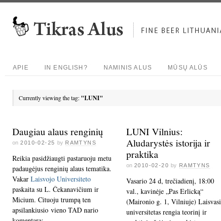
APIE
IN ENGLISH?
NAMINIS ALUS
MŪSŲ ALŪS
Currently viewing the tag:
"LUNI"
Daugiau alaus renginių
LUNI Vilnius:
Aludarystės istorija ir
on
2010-02-25
by
RAMTYNS
praktika
Reikia pasidžiaugti pastaruoju metu
on
2010-02-20
by
RAMTYNS
padaugėjus renginių alaus tematika.
Vakar
Laisvojo Universiteto
Vasario 24 d, trečiadienį, 18:00
paskaita su L. Čekanavičium ir
val., kavinėje „Pas Erlicką“
Micium. Cituoju trumpą ten
(Maironio g. 1, Vilniuje) Laisvasi
apsilankiusio vieno TAD nario
universitetas rengia teorinį ir
komentarą: