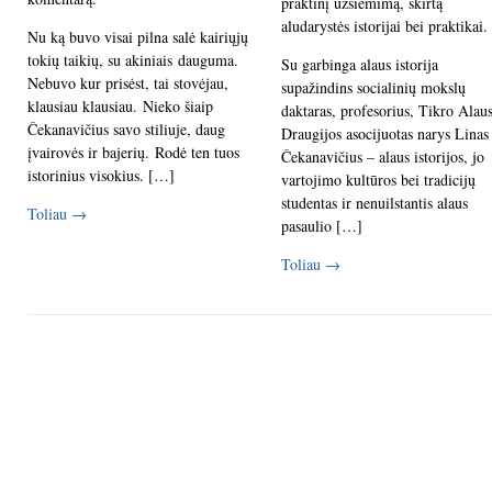
praktinį užsiėmimą, skirtą
aludarystės istorijai bei praktikai.
Nu ką buvo visai pilna salė kairiųjų
tokių taikių, su akiniais dauguma.
Su garbinga alaus istorija
Nebuvo kur prisėst, tai stovėjau,
supažindins socialinių mokslų
klausiau klausiau. Nieko šiaip
daktaras, profesorius, Tikro Alau
Čekanavičius savo stiliuje, daug
Draugijos asocijuotas narys Linas
įvairovės ir bajerių. Rodė ten tuos
Čekanavičius – alaus istorijos, jo
istorinius visokius. […]
vartojimo kultūros bei tradicijų
studentas ir nenuilstantis alaus
Toliau
→
pasaulio […]
Toliau
→