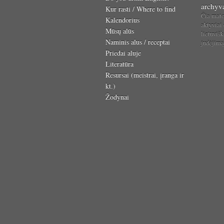
archyv
Kur rasti / Where to find
Čia mat
Kalendorius
aktyviai
Mūsų alūs
lietuvišk
Naminis alus / receptai
judėjim
Priedai aluje
Literatūra
Resursai (meistrai, įranga ir
kt.)
Žodynai