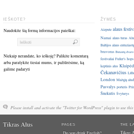
IEŠKOTE?
ŽYMĖS
alaus festiv
Aizpute
Naudokite šią formą informacijos paieškai:
Namai
alaus turas
Alu
Baltijos alaus entuziast
bravoras
Butautų dvaro
Niekaip nerandate, ko ieškoję? Palikite komentarą
festivaliai
Fuller's
hops
arba parašykite tiesiai mums, ir pažiūrėsime, ką
Klaipėd
keptinis alus
galime padaryti
Čekanavičius
Lith
London
Mažųjų aluda
Pasvalys
porteris
Pri
Šnekutis
Švyturys
Please install and activate the "Twitter for WordPress" plugin to use this 
Tikras Alus
PAGES
THE L
Tikro A
Do you drink English?