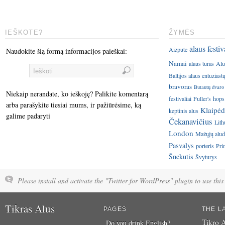
IEŠKOTE?
ŽYMĖS
alaus festiv
Aizpute
Naudokite šią formą informacijos paieškai:
Namai
alaus turas
Alu
Baltijos alaus entuziast
bravoras
Butautų dvaro
Niekaip nerandate, ko ieškoję? Palikite komentarą
festivaliai
Fuller's
hops
arba parašykite tiesiai mums, ir pažiūrėsime, ką
Klaipėd
keptinis alus
galime padaryti
Čekanavičius
Lith
London
Mažųjų aluda
Pasvalys
porteris
Pri
Šnekutis
Švyturys
Please install and activate the "Twitter for WordPress" plugin to use this 
Tikras Alus
PAGES
THE L
Tikro A
Do you drink English?