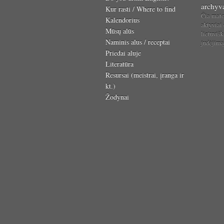
archyv
Kur rasti / Where to find
Čia mat
Kalendorius
aktyviai
Mūsų alūs
lietuvišk
Naminis alus / receptai
judėjim
Priedai aluje
Literatūra
Resursai (meistrai, įranga ir
kt.)
Žodynai