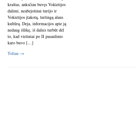
kraštas, anksčiau buvęs Vokietijos
dalimi, neabejotinai turėjo ir
Vokietijos įtakotą, turtingą alaus
kultūrą. Deja, informacijos apie ją
nedaug išlikę, iš dalies turbūt dėl
to, kad vietiniai po II pasaulinio
karo buvo […]
Toliau
→