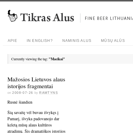
APIE
IN ENGLISH?
NAMINIS ALUS
MŪSŲ ALŪS
Currently viewing the tag:
"Macikai"
Mažosios Lietuvos alaus
istorijos fragmentai
on
2008-07-26
by
RAMTYNS
Rusnė šiandien
Šią savaitę vėl buvau išvykęs į
Pamarį, išvyka padovanojo dar
keletą mūsų alaus kultūros
atradimų. Šis dramatiškos istorijos