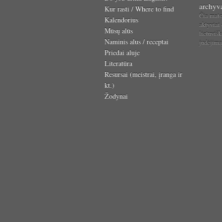
archyv
Kur rasti / Where to find
Čia mat
Kalendorius
aktyviai
Mūsų alūs
lietuvišk
Naminis alus / receptai
judėjim
Priedai aluje
Literatūra
Resursai (meistrai, įranga ir
kt.)
Žodynai