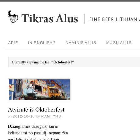
APIE
IN ENGLISH?
NAMINIS ALUS
MŪSŲ ALŪS
Currently viewing the tag:
"Octoberfest"
Atvirutė iš Oktoberfest
on
2012-10-18
by
RAMTYNS
Džiaugiamės draugais, kurie
keliaudami po pasaulį, nepamiršta
pasidalinti patirtais įspūdžiais.