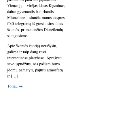
Vienas jų – virėjas Linas Kęsminas,
dabar gyvenantis ir dirbantis
Miunchene – siunčia mums ekspres-
f0t0-telegramą iš garsiausios alaus
šventės, primenančios Disneilendą
suaugusiems.
Apie šventės istoriją nerašysiu,
galima ir taip daug rasti
internetinėse platybėse. Aprašysiu
savo įspūdžius, nes pačiam buvo
įdomu pamatyti, pajusti atmosferą
ir […]
Toliau
→