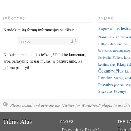
IEŠKOTE?
ŽYMĖS
alaus festiv
Aizpute
Naudokite šią formą informacijos paieškai:
Namai
alaus turas
Alu
Baltijos alaus entuziast
bravoras
Butautų dvaro
Niekaip nerandate, ko ieškoję? Palikite komentarą
festivaliai
Fuller's
hops
arba parašykite tiesiai mums, ir pažiūrėsime, ką
Klaipėd
keptinis alus
galime padaryti
Čekanavičius
Lith
London
Mažųjų aluda
Pasvalys
porteris
Pri
Šnekutis
Švyturys
Please install and activate the "Twitter for WordPress" plugin to use this 
Tikras Alus
PAGES
THE L
Tikro A
Do you drink English?