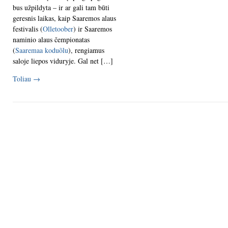
bus užpildyta – ir ar gali tam būti
geresnis laikas, kaip Saaremos alaus
festivalis (
Olletoober
) ir Saaremos
naminio alaus čempionatas
(
Saaremaa koduõlu
), rengiamus
saloje liepos viduryje. Gal net […]
Toliau
→