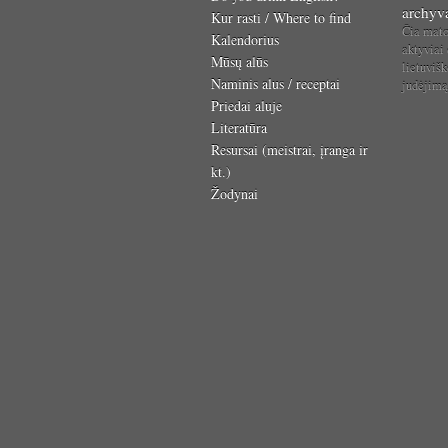
archyv
Kur rasti / Where to find
Čia mat
Kalendorius
aktyviai
Mūsų alūs
lietuvišk
Naminis alus / receptai
judėjim
Priedai aluje
Literatūra
Resursai (meistrai, įranga ir
kt.)
Žodynai