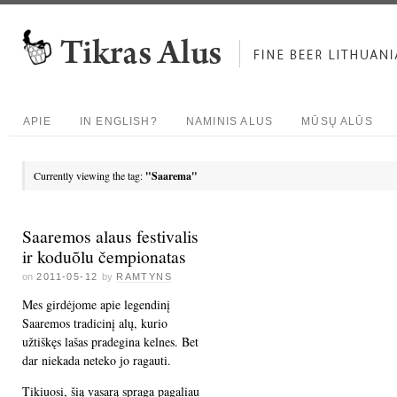
APIE
IN ENGLISH?
NAMINIS ALUS
MŪSŲ ALŪS
Currently viewing the tag:
"Saarema"
Saaremos alaus festivalis
ir koduõlu čempionatas
on
2011-05-12
by
RAMTYNS
Mes girdėjome apie legendinį
Saaremos tradicinį alų, kurio
užtiškęs lašas pradegina kelnes. Bet
dar niekada neteko jo ragauti.
Tikiuosi, šią vasarą spraga pagaliau