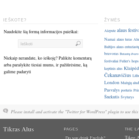
IEŠKOTE?
ŽYMĖS
alaus festiv
Aizpute
Naudokite šią formą informacijos paieškai:
Namai
alaus turas
Alu
Baltijos alaus entuziast
bravoras
Butautų dvaro
Niekaip nerandate, ko ieškoję? Palikite komentarą
festivaliai
Fuller's
hops
arba parašykite tiesiai mums, ir pažiūrėsime, ką
Klaipėd
keptinis alus
galime padaryti
Čekanavičius
Lith
London
Mažųjų aluda
Pasvalys
porteris
Pri
Šnekutis
Švyturys
Please install and activate the "Twitter for WordPress" plugin to use this 
Tikras Alus
PAGES
THE L
Tikro A
Do you drink English?