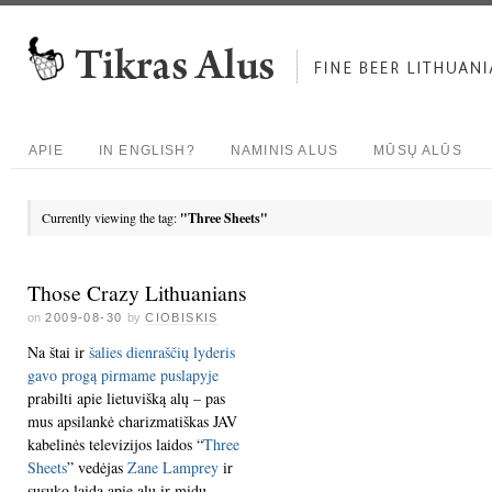
APIE
IN ENGLISH?
NAMINIS ALUS
MŪSŲ ALŪS
Currently viewing the tag:
"Three Sheets"
Those Crazy Lithuanians
on
2009-08-30
by
CIOBISKIS
Na štai ir
šalies dienraščių lyderis
gavo progą pirmame puslapyje
prabilti apie lietuvišką alų – pas
mus apsilankė charizmatiškas JAV
kabelinės televizijos laidos “
Three
Sheets
” vedėjas
Zane Lamprey
ir
susuko laidą apie alų ir midų –