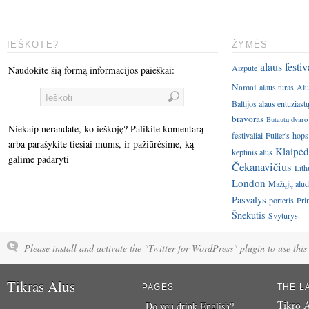
IEŠKOTE?
ŽYMĖS
alaus festiv
Aizpute
Naudokite šią formą informacijos paieškai:
Namai
alaus turas
Alu
Baltijos alaus entuziast
bravoras
Butautų dvaro
Niekaip nerandate, ko ieškoję? Palikite komentarą
festivaliai
Fuller's
hops
arba parašykite tiesiai mums, ir pažiūrėsime, ką
Klaipėd
keptinis alus
galime padaryti
Čekanavičius
Lith
London
Mažųjų aluda
Pasvalys
porteris
Pri
Šnekutis
Švyturys
Please install and activate the "Twitter for WordPress" plugin to use this 
Tikras Alus
PAGES
THE L
Tikro A
Do you drink English?