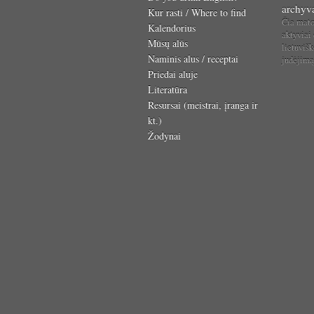
archyv
Kur rasti / Where to find
Čia mat
Kalendorius
aktyviai
Mūsų alūs
lietuvišk
Naminis alus / receptai
judėjim
Priedai aluje
Literatūra
Resursai (meistrai, įranga ir
kt.)
Žodynai