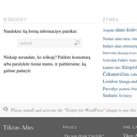
IEŠKOTE?
ŽYMĖS
alaus festiv
Aizpute
Naudokite šią formą informacijos paieškai:
Namai
alaus turas
Alu
Baltijos alaus entuziast
bravoras
Butautų dvaro
Niekaip nerandate, ko ieškoję? Palikite komentarą
festivaliai
Fuller's
hops
arba parašykite tiesiai mums, ir pažiūrėsime, ką
Klaipėd
keptinis alus
galime padaryti
Čekanavičius
Lith
London
Mažųjų aluda
Pasvalys
porteris
Pri
Šnekutis
Švyturys
Please install and activate the "Twitter for WordPress" plugin to use this 
Tikras Alus
PAGES
THE L
Tikro A
Do you drink English?