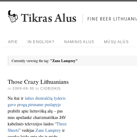
APIE
IN ENGLISH?
NAMINIS ALUS
MŪSŲ ALŪS
Currently viewing the tag:
"Zane Lamprey"
Those Crazy Lithuanians
on
2009-08-30
by
CIOBISKIS
Na štai ir
šalies dienraščių lyderis
gavo progą pirmame puslapyje
prabilti apie lietuvišką alų – pas
mus apsilankė charizmatiškas JAV
kabelinės televizijos laidos “
Three
Sheets
” vedėjas
Zane Lamprey
ir
susuko laidą apie alų ir midų –