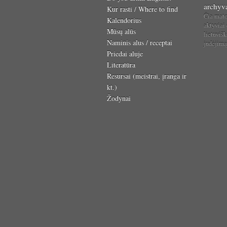
archyv
Kur rasti / Where to find
Čia mat
Kalendorius
aktyviai
Mūsų alūs
lietuvišk
Naminis alus / receptai
judėjim
Priedai aluje
Literatūra
Resursai (meistrai, įranga ir
kt.)
Žodynai