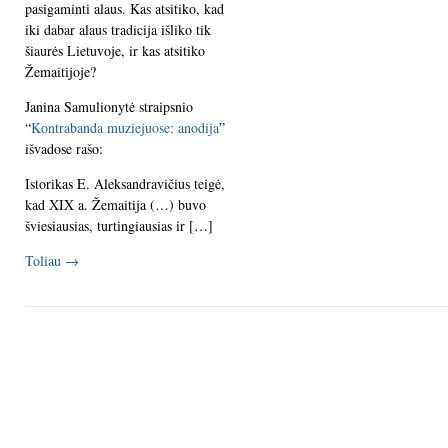
pasigaminti alaus. Kas atsitiko, kad
iki dabar alaus tradicija išliko tik
šiaurės Lietuvoje, ir kas atsitiko
Žemaitijoje?
Janina Samulionytė straipsnio
“
Kontrabanda muziejuose: anodija
”
išvadose rašo:
Istorikas E. Aleksandravičius teigė,
kad XIX a. Žemaitija (…) buvo
šviesiausias, turtingiausias ir […]
Toliau
→