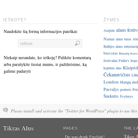
IEŠKOTE?
ŽYMĖS
alaus festiv
Aizpute
Naudokite šią formą informacijos paieškai:
Namai
alaus turas
Alu
Baltijos alaus entuziast
bravoras
Butautų dvaro
Niekaip nerandate, ko ieškoję? Palikite komentarą
festivaliai
Fuller's
hops
arba parašykite tiesiai mums, ir pažiūrėsime, ką
Klaipėd
keptinis alus
galime padaryti
Čekanavičius
Lith
London
Mažųjų aluda
Pasvalys
porteris
Pri
Šnekutis
Švyturys
Please install and activate the "Twitter for WordPress" plugin to use this 
Tikras Alus
PAGES
THE L
Tikro A
Do you drink English?