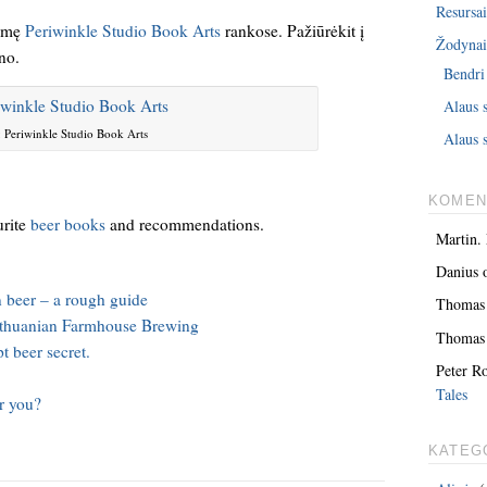
Resursai
asmę
Periwinkle Studio Book Arts
rankose. Pažiūrėkit į
Žodyna
no.
Bendri
Alaus 
: Periwinkle Studio Book Arts
Alaus s
KOMEN
urite
beer books
and recommendations.
Martin.
Danius
n beer – a rough guide
Thomas
Lithuanian Farmhouse Brewing
Thomas
t beer secret.
Peter R
Tales
or you?
KATEG