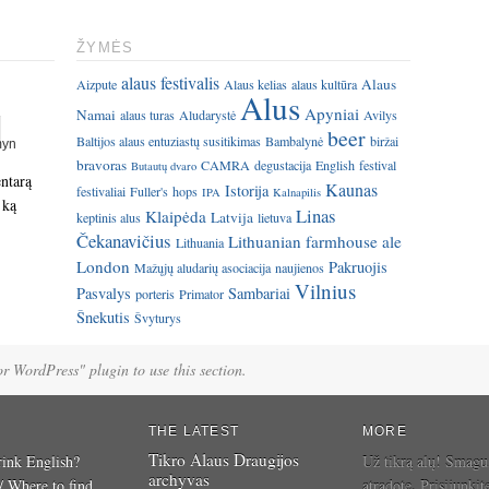
ŽYMĖS
alaus festivalis
Alaus
Aizpute
Alaus kelias
alaus kultūra
Alus
Apyniai
Namai
alaus turas
Aludarystė
Avilys
beer
Baltijos alaus entuziastų susitikimas
Bambalynė
biržai
bravoras
CAMRA
degustacija
English
festival
Butautų dvaro
entarą
Kaunas
Istorija
festivaliai
Fuller's
hops
IPA
Kalnapilis
 ką
Linas
Klaipėda
Latvija
keptinis alus
lietuva
Čekanavičius
Lithuanian farmhouse ale
Lithuania
London
Pakruojis
Mažųjų aludarių asociacija
naujienos
Vilnius
Pasvalys
Sambariai
porteris
Primator
Šnekutis
Švyturys
for WordPress" plugin to use this section.
THE LATEST
MORE
Tikro Alaus Draugijos
ink English?
Už tikrą alų! Smagu
archyvas
 / Where to find
atradote. Prisijunkit