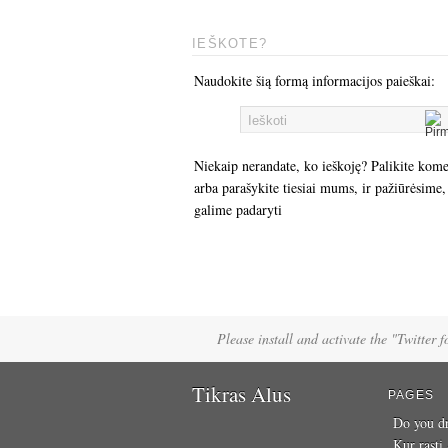
IEŠKOTE?
Naudokite šią formą informacijos paieškai:
Niekaip nerandate, ko ieškoję? Palikite kom
arba parašykite tiesiai mums, ir pažiūrėsime,
galime padaryti
Please install and activate the "Twitter 
Tikras Alus
PAGES
Do you dr
Kur rasti