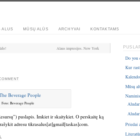
S ALUS
MŪSŲ ALŪS
ARCHYVAI
KONTAKTAMS
PUSLAP
aldo!
Alaus impresijos. New York
Do you 
Kur rast
Kalendo
 COMMENT
Mūsų al
Naminis 
Foto: Beverage People
Aludar
Aludar
sursų”) puslapis. Imkiet ir skaitykiet. O perskaitę ką
ašykit adresu tikrasalus[at]gmail[taskas]com.
Priedai 
Literatū
.