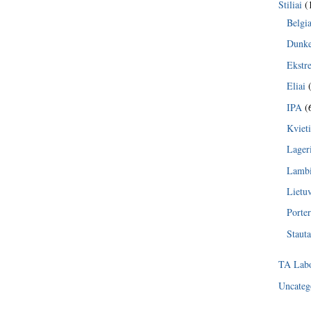
Stiliai
(
Belgia
Dunke
Ekstr
Eliai
(
IPA
(
Kvieti
Lager
Lambi
Lietu
Porter
Stauta
TA Labo
Uncateg