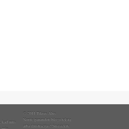
© 2011 Tikras Alus
Norite panaudoti blogo tekstą
, kad mus
arba iliustracijas? Susisiekite
e prie