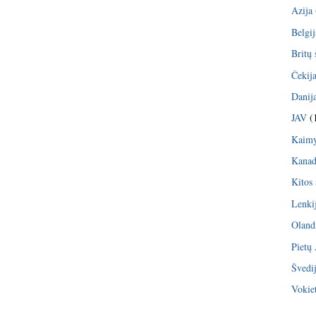
Azija
Belgij
Britų 
Čekij
Danij
JAV
(
Kaimy
Kana
Kitos 
Lenki
Oland
Pietų
Švedi
Vokiet