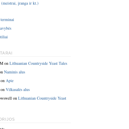
 (meistrai, įranga ir kt.)
i
 terminai
savybės
tiliai
TARAI
 M
on
Lithuanian Countryside Yeast Tales
on
Naminis alus
on
Apie
on
Vilkasalės alus
owswell
on
Lithuanian Countryside Yeast
ORIJOS