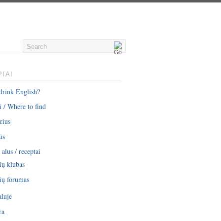
IAI
drink English?
i / Where to find
rius
ūs
alus / receptai
ių klubas
ių forumas
aluje
ra