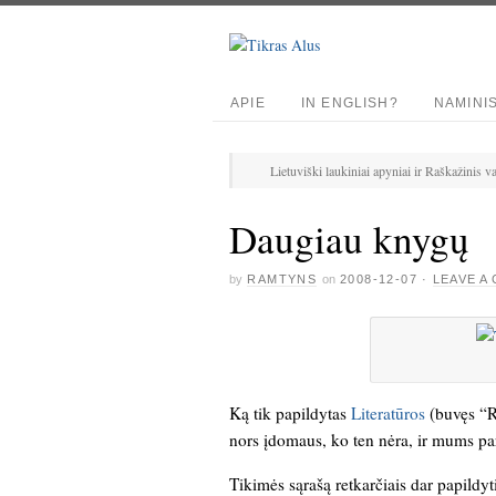
APIE
IN ENGLISH?
NAMINI
Lietuviški laukiniai apyniai ir Raškažinis v
Daugiau knygų
by
RAMTYNS
on
2008-12-07
·
LEAVE A
Ką tik papildytas
Literatūros
(buvęs “Re
nors įdomaus, ko ten nėra, ir mums par
Tikimės sąrašą retkarčiais dar papildyti