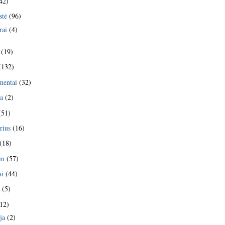
42)
stė
(96)
rai
(4)
(19)
(132)
mentai
(32)
ja
(2)
(51)
rius
(16)
(18)
am
(57)
ai
(44)
s
(5)
12)
ja
(2)