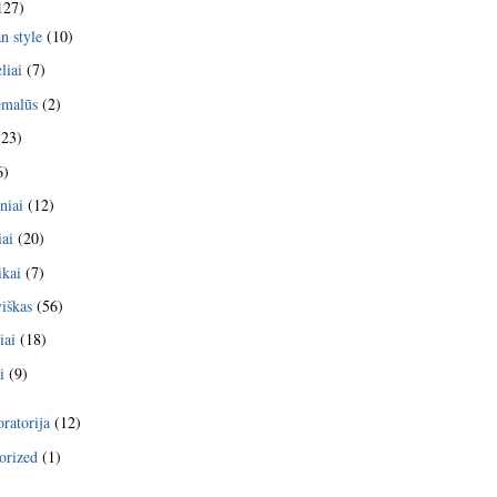
127)
n style
(10)
liai
(7)
emalūs
(2)
23)
6)
niai
(12)
iai
(20)
kai
(7)
viškas
(56)
iai
(18)
i
(9)
ratorija
(12)
orized
(1)