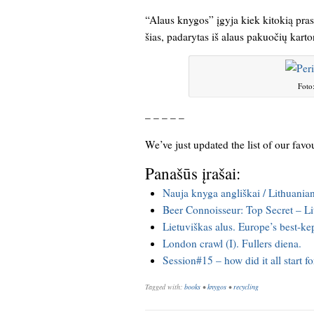
“Alaus knygos” įgyja kiek kitokią pr
šias, padarytas iš alaus pakuočių karto
Foto
– – – – –
We’ve just updated the list of our favo
Panašūs įrašai:
Nauja knyga angliškai / Lithuania
Beer Connoisseur: Top Secret – 
Lietuviškas alus. Europe’s best-kep
London crawl (I). Fullers diena.
Session#15 – how did it all start f
Tagged with:
books
•
knygos
•
recycling