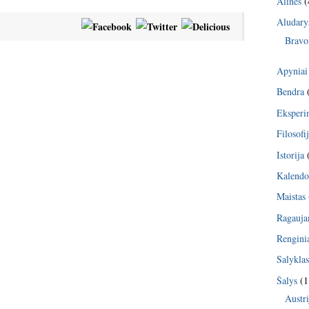
Alinės
(
Aludary
Bravo
Apyniai
Bendra
Eksperi
Filosofi
Istorija
Kalendo
Maistas
Ragauj
Rengini
Salykla
Šalys
(1
Austri