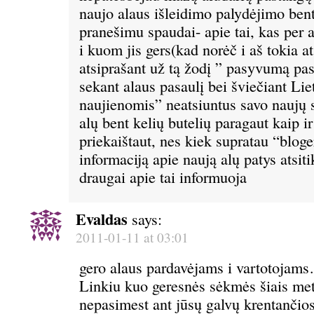
naujo alaus išleidimo palydėjimo ben
pranešimu spaudai- apie tai, kas per a
i kuom jis gers(kad norėč i aš tokia at
atsiprašant už tą žodį ” pasyvumą pa
sekant alaus pasaulį bei šviečiant Lie
naujienomis” neatsiuntus savo naujų s
alų bent kelių butelių paragaut kaip i
priekaištaut, nes kiek supratau “bloge
informaciją apie naują alų patys atsiti
draugai apie tai informuoja
Evaldas
says:
2011-01-11 at 03:01
gero alaus pardavėjams i vartotojam
Linkiu kuo geresnės sėkmės šiais meta
nepasimest ant jūsų galvų krentančio