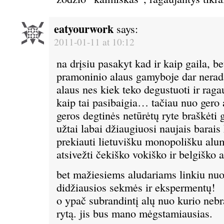
eatyourwork
says:
2011-01-11 at 10:12
na drįsiu pasakyt kad ir kaip gaila, be
pramoninio alaus gamyboje dar nerada
alaus nes kiek teko degustuoti ir raga
kaip tai pasibaigia… tačiau nuo gero 
geros degtinės netūrėtų ryte braškėti 
užtai labai džiaugiuosi naujais barais
prekiauti lietuvišku monopolišku alum
atsivežti čekiško vokiško ir belgiško a
bet mažiesiems aludariams linkiu nuo
didžiausios sekmės ir ekspermentų!
o ypač subrandintį alų nuo kurio nebr
rytą. jis bus mano mėgstamiausias.