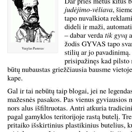
Dar prieš metus kitus 
judėjimo-vėliava
, šiem
tapo nuvalkiota reklami
dideli ir maži, automati
– dabar verda
tik gyvą
a
žodis GYVAS tapo svar
Vargšas Pasteras
stilių ar jo pavadinimą
prisipažinęs kad pilsto 
būtų nubaustas griežčiausia bausme vietoje
kape.
Gal ir tai nebūtų taip blogai, jei ne legenda
mažesnės pasakos. Pas vienus gyviausios m
nors alus išfiltruotas. Antri atkuria tradici
pagal gamyklos teritorijoje rastą butelį. Tr
pritaiko išskirtinius plastikinius butelius, 