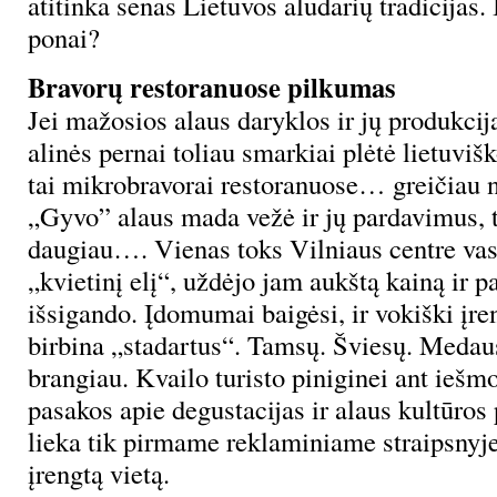
atitinka senas Lietuvos aludarių tradicijas. 
ponai?
Bravorų restoranuose pilkumas
Jei mažosios alaus daryklos ir jų produkcij
alinės pernai toliau smarkiai plėtė lietuvišk
tai mikrobravorai restoranuose… greičiau 
„Gyvo” alaus mada vežė ir jų pardavimus, t
daugiau…. Vienas toks Vilniaus centre vas
„kvietinį elį“, uždėjo jam aukštą kainą ir p
išsigando. Įdomumai baigėsi, ir vokiški įre
birbina „stadartus“. Tamsų. Šviesų. Medaus
brangiau. Kvailo turisto piniginei ant iešm
pasakos apie degustacijas ir alaus kultūros 
lieka tik pirmame reklaminiame straipsnyje
įrengtą vietą.