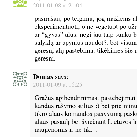
2011-01-08 at 21:04
pasirašau, po teiginiu, jog mažiems a
eksperimentuoti, o ne vegetuot po už
ar “gyvas” alus. negi jau taip sunku b
salyklą ar apynius naudot?..bet visum
geresnį alų pastebima, tikėkimes šie 
geresni.
Domas
says:
2011-01-09 at 16:25
Gražus apibendrinimas, pastebėjimai 
kandus rašymo stilius :) bet prie min
tikro alaus komandos pasyvumą pasku
alaus pasaulį bei šviečiant Lietuvos l
naujienomis ir ne tik…