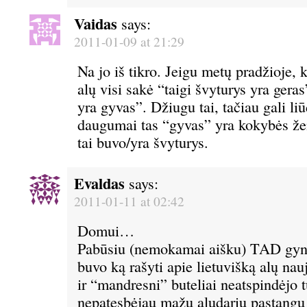
Vaidas
says:
2011-01-09 at 21:29
Na jo iš tikro. Jeigu metų pradžioje, k
alų visi sakė “taigi švyturys yra geras
yra gyvas”. Džiugu tai, tačiau gali liū
daugumai tas “gyvas” yra kokybės že
tai buvo/yra švyturys.
Evaldas
says:
2011-01-11 at 02:42
Domui…
Pabūsiu (nemokamai aišku) TAD gynė
buvo ką rašyti apie lietuvišką alų nau
ir “mandresni” buteliai neatspindėjo t
nepatesbėjau mažų aludarių pastangų 