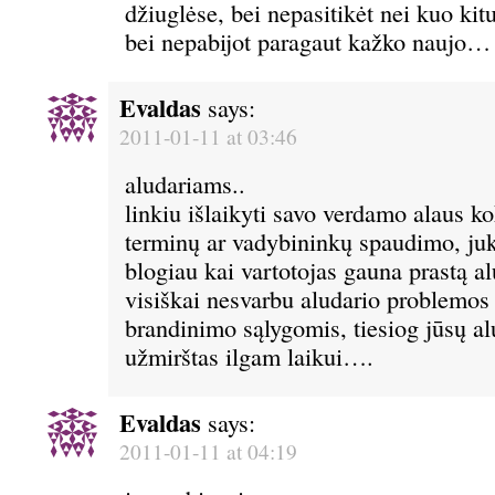
džiuglėse, bei nepasitikėt nei kuo kit
bei nepabijot paragaut kažko naujo…
Evaldas
says:
2011-01-11 at 03:46
aludariams..
linkiu išlaikyti savo verdamo alaus k
terminų ar vadybininkų spaudimo, juk
blogiau kai vartotojas gauna prastą al
visiškai nesvarbu aludario problemos
brandinimo sąlygomis, tiesiog jūsų alu
užmirštas ilgam laikui….
Evaldas
says:
2011-01-11 at 04:19