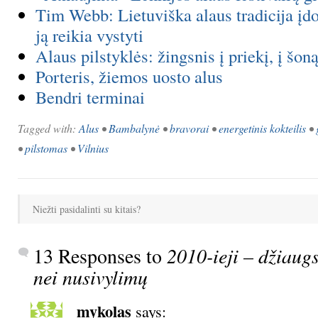
Tim Webb: Lietuviška alaus tradicija įdo
ją reikia vystyti
Alaus pilstyklės: žingsnis į priekį, į šoną
Porteris, žiemos uosto alus
Bendri terminai
Tagged with:
Alus
•
Bambalynė
•
bravorai
•
energetinis kokteilis
•
•
pilstomas
•
Vilnius
Niežti pasidalinti su kitais?
13 Responses to
2010-ieji – džiau
nei nusivylimų
mykolas
says: