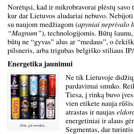
Norėtųsi, kad ir mikrobravorai plėstų savo t
kur dar Lietuvos aludariai nebuvo. Nebijot
su naujom medžiagom (
apyniai neprivalo b
“Magnum”
), technologijomis. Būtų šaunu, 
būtų ne “gyvas” alus ar “medaus”, o čekiško
pilsneris, arba trigubas belgiško stiliaus 
Energetika jaunimui
Ne tik Lietuvoje didžių
pardavimai smuko. Reik
Tiesa, į rinką buvo įves
vien etikete nauja rūši
atrastas ir naujas
eldor
energetiniai ir alaus gė
Ačiū, gal nereikia...
Segmentas, dar turintis