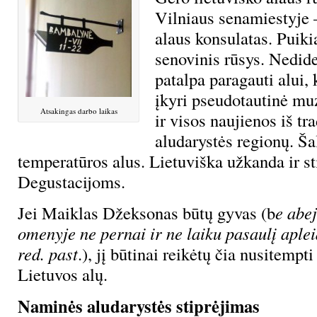
Vilniaus senamiestyje –
alaus konsulatas. Puiki
senovinis rūsys. Nedide
patalpa paragauti alui,
įkyri pseudotautinė muz
Atsakingas darbo laikas
ir visos naujienos iš tr
aludarystės regionų. Ša
temperatūros alus. Lietuviška užkanda ir st
Degustacijoms.
Jei Maiklas Džeksonas būtų gyvas (b
e abe
omenyje ne pernai ir ne laiku pasaulį aple
red. past
.), jį būtinai reikėtų čia nusitempti
Lietuvos alų.
Naminės aludarystės stiprėjimas