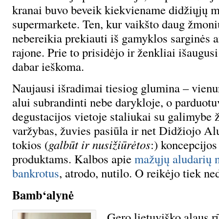
kranai buvo beveik kiekviename didžiųjų m
supermarkete. Ten, kur vaikšto daug žmon
nebereikia prekiauti iš gamyklos sarginės a
rajone. Prie to prisidėjo ir ženkliai išaugusi
dabar ieškoma.
Naujausi išradimai tiesiog glumina – vienur
alui subrandinti nebe darykloje, o parduotuv
degustacijos vietoje staliukai su galimybe ž
varžybas, žuvies pasiūla ir net Didžiojo Al
tokios (
galbūt ir nusižiūrėtos
:) koncepcijos
produktams. Kalbos apie
mažųjų aludarių 
bankrotus
, atrodo, nutilo. O reikėjo tiek ne
Bamb‘alynė
Gero lietuviško alaus rū