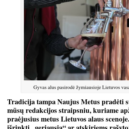
Gyvas alus pasirodė žymiausioje Lietuvos vas
Tradicija tampa Naujus Metus pradėti 
mūsų redakcijos straipsniu, kuriame ap
praėjusius metus Lietuvos alaus scenoje.
išrinkti „geriausią“ ar atskiriems rašyt