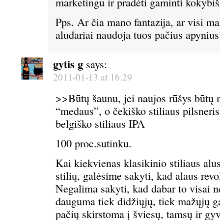
marketingu ir pradėti gaminti kokybišk
Pps. Ar čia mano fantazija, ar visi m
aludariai naudoja tuos pačius apyniu
gytis g
says:
2011-01-13 at 16:29
>>Būtų šaunu, jei naujos rūšys būtų 
“medaus”, o čekiško stiliaus pilsneris
belgiško stiliaus IPA
100 proc.sutinku.
Kai kiekvienas klasikinio stiliaus alu
stilių, galėsime sakyti, kad alaus revo
Negalima sakyti, kad dabar to visai nė
dauguma tiek didžiųjų, tiek mažųjų g
pačių skirstoma į šviesų, tamsų ir gyv