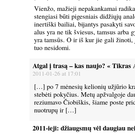
Vienžo, mažieji nepakankamai radikal
stengiasi būti pigesniais didžiųjų ana
inertiški bailiai, bijantys pasakyti sa
alus yra ne tik šviesus, tamsus arba g
yra tamsūs. O ir iš kur jie gali žinoti,
tuo nesidomi.
Atgal į trasą – kas naujo? « Tikras 
2011-01-26 at 17:01
[…] po 7 mėnesių kelionių užjūrio kr
stebėti pokyčius. Metų apžvalgoje dau
reziumavo Čiobiškis, šiame poste prid
nuotrupų ir […]
2011-ieji: džiaugsmų vėl daugiau ne