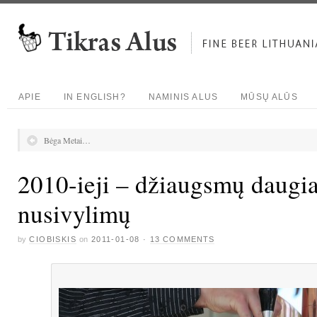
APIE
IN ENGLISH?
NAMINIS ALUS
MŪSŲ ALŪS
Bėga Metai…
2010-ieji – džiaugsmų daugia
nusivylimų
by
CIOBISKIS
on
2011-01-08
·
13 COMMENTS