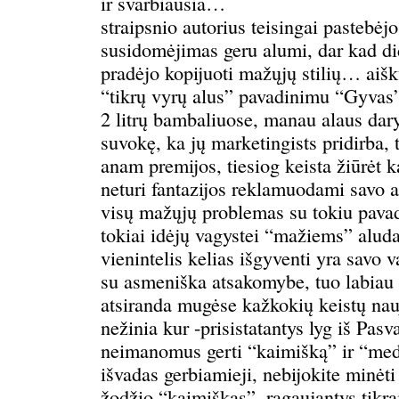
ir svarbiausia…
straipsnio autorius teisingai pastebėjo
susidomėjimas geru alumi, dar kad did
pradėjo kopijuoti mažųjų stilių… aišk
“tikrų vyrų alus” pavadinimu “Gyvas
2 litrų bambaliuose, manau alaus dar
suvokę, ka jų marketingists pridirba, 
anam premijos, tiesiog keista žiūrėt ka
neturi fantazijos reklamuodami savo a
visų mažųjų problemas su tokiu pava
tokiai idėjų vagystei “mažiems” alud
vienintelis kelias išgyventi yra savo 
su asmeniška atsakomybe, tuo labiau 
atsiranda mugėse kažkokių keistų nau
nežinia kur -prisistatantys lyg iš Pasv
neimanomus gerti “kaimišką” ir “med
išvadas gerbiamieji, nebijokite minėti
žodžio “kaimiškas”, ragaujantys tikrai