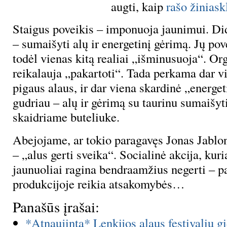
augti, kaip
rašo žiniask
Staigus poveikis – imponuoja jaunimui. Di
– sumaišyti alų ir energetinį gėrimą. Jų pove
todėl vienas kitą realiai „išminusuoja“. O
reikalauja „pakartoti“. Tada perkama dar v
pigaus alaus, ir dar viena skardinė „energet
gudriau – alų ir gėrimą su taurinu sumaišy
skaidriame buteliuke.
Abejojame, ar tokio paragavęs Jonas Jablons
– „alus gerti sveika“. Socialinė akcija, kur
jaunuoliai ragina bendraamžius negerti – pa
produkcijoje reikia atsakomybės…
Panašūs įrašai:
*Atnaujinta* Lenkijos alaus festivalių g