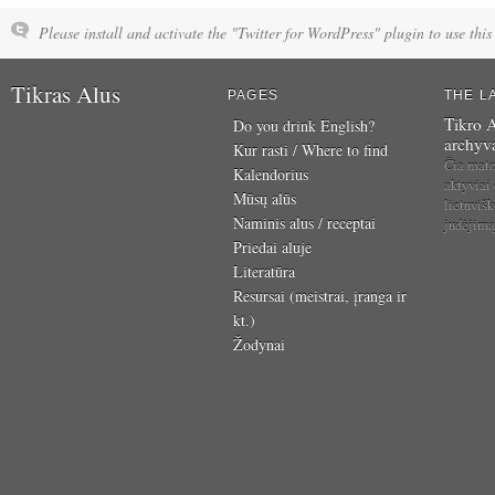
Please install and activate the "Twitter for WordPress" plugin to use this 
Tikras Alus
PAGES
THE L
Tikro A
Do you drink English?
archyv
Kur rasti / Where to find
Čia mat
Kalendorius
aktyviai
Mūsų alūs
lietuvišk
Naminis alus / receptai
judėjim
Priedai aluje
Literatūra
Resursai (meistrai, įranga ir
kt.)
Žodynai