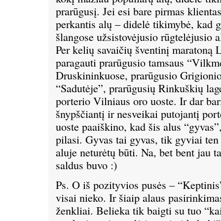
prarūgusį. Jei esi bare pirmas klientas
perkantis alų – didelė tikimybė, kad 
šlangose užsistovėjusio rūgtelėjusio a
Per kelių savaičių šventinį maratoną 
paragauti prarūgusio tamsaus “Vilkm
Druskininkuose, prarūgusio Grigioni
“Sadutėje”, prarūgusių Rinkuškių lag
porterio Vilniaus oro uoste. Ir dar b
šnypščiantį ir nesveikai putojantį port
uoste paaiškino, kad šis alus “gyvas”,
pilasi. Gyvas tai gyvas, tik gyviai ten
aluje neturėtų būti. Na, bet bent jau t
saldus buvo :)
Ps. O iš pozityvios pusės – “Keptinis
visai nieko. Ir šiaip alaus pasirinkim
ženkliai. Belieka tik baigti su tuo “k