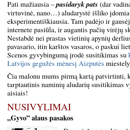
pasidaryk pats
Pati mažiausia –
(dar vadin
virtuvinė, nano…) aludarystė išliko įdomiau
eksperimentiškiausia. Tam padėjo ir gausėj
internete pasiūla, ir augantis pačių virėjų 
Nestabdė nei prastas vietinių apynių derliu
pavasario, itin karštos vasaros, o paskui lie
Scenos gyvybingumą įrodė susitikimas su
Latvijos gegužės mėnesį Aizputės
miestely
Čia malonu mums pirmą kartą patvirtinti, 
tarptautinis naminių aludarių susitikimas v
aisiais!
NUSIVYLIMAI
„Gyvo” alaus pasakos