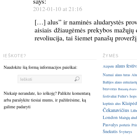
says:
2012-01-10 at 21:16
[…] alus” ir naminės aludarystės prov
aisiais džiaugėmės prekybos mažųjų 
revoliucija, tai šiemet panašų proverž
IEŠKOTE?
ŽYMĖS
alaus festiv
Aizpute
Naudokite šią formą informacijos paieškai:
Namai
alaus turas
Alu
Baltijos alaus entuziast
bravoras
Butautų dvaro
Niekaip nerandate, ko ieškoję? Palikite komentarą
festivaliai
Fuller's
hops
arba parašykite tiesiai mums, ir pažiūrėsime, ką
Klaipėd
keptinis alus
galime padaryti
Čekanavičius
Lith
London
Mažųjų aluda
Pasvalys
porteris
Pri
Šnekutis
Švyturys