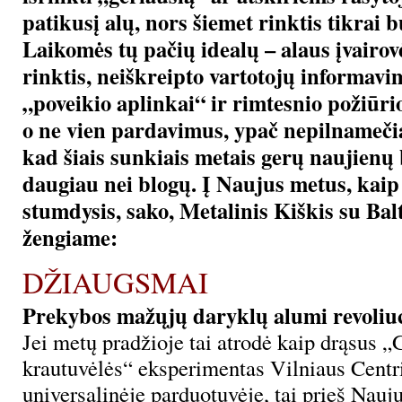
patikusį alų, nors šiemet rinktis tikrai b
Laikomės tų pačių idealų – alaus įvairov
rinktis, neiškreipto vartotojų informav
„poveikio aplinkai“ ir rimtesnio požiūrio
o ne vien pardavimus, ypač nepilnameči
kad šiais sunkiais metais gerų naujienų 
daugiau nei blogų. Į Naujus metus, kaip
stumdysis, sako, Metalinis Kiškis su Bal
žengiame:
DŽIAUGSMAI
Prekybos mažųjų daryklų alumi revoliuc
Jei metų pradžioje tai atrodė kaip drąsus 
krautuvėlės“ eksperimentas Vilniaus Centr
universalinėje parduotuvėje, tai prieš Nauju