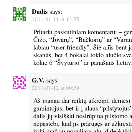
Dadis
says:
2011-01-11 at 13:55
Pritariu paskutiniam komentarui – ger
Čižo, “Jovarų”, “Bačkorių” ar “Varni
labiau “user-friendly”. Šie alūs bent 
skanūs, bet 4 bokalai tokio alučio sv
kokie 6 “Švyturio” ar panašaus lietuv
G.V.
says:
2011-01-12 at 00:29
Aš manau dar reiktų atkreipti dėmesį 
gamintojus, bet ir į alaus “pilstytoj
dalis jų visiškai nesirūpina pilstomo 
nepastebi, kad jis prarūgęs ar užkrėsta
kokį mažiau populiarų alų, didelė tik