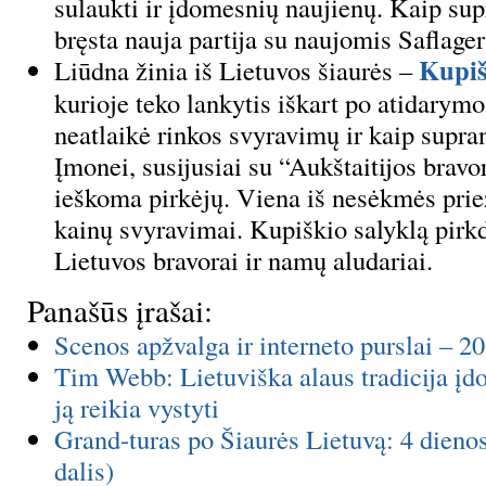
sulaukti ir įdomesnių naujienų. Kaip sup
bręsta nauja partija su naujomis Saflage
Kupiš
Liūdna žinia iš Lietuvos šiaurės –
kurioje teko lankytis iškart po atidarymo
neatlaikė rinkos svyravimų ir kaip supran
Įmonei, susijusiai su “Aukštaitijos bravo
ieškoma pirkėjų. Viena iš nesėkmės prie
kainų svyravimai. Kupiškio salyklą pirkd
Lietuvos bravorai ir namų aludariai.
Panašūs įrašai:
Scenos apžvalga ir interneto purslai – 2
Tim Webb: Lietuviška alaus tradicija įdo
ją reikia vystyti
Grand-turas po Šiaurės Lietuvą: 4 dienos
dalis)