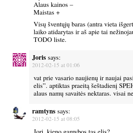
Alaus kainos –
Maistas +
Visų šventųjų baras (antra vieta išger
laiko atidarytas ir aš apie tai nežinoj
TODO liste.
Joris
says:
2012-02-15 at 01:06
vat prie vasario naujienų ir naujai pa
elis”. aptiktas praeitą šeštadienį SPE
alaus namų savaitės nektaras. visai n
ramtyns
says:
2012-02-15 at 08:05
Jori, kieno gamybos tas elis?