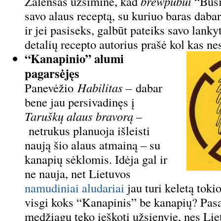
Zalensas užsiminė, kad
brewpubui
“Busi 
savo alaus receptą, su kuriuo baras daba
ir jei pasiseks, galbūt pateiks savo lan
detalių recepto autorius prašė kol kas nes
“Kanapinio” alumi
pagarsėjęs
Panevėžio
Habilitas –
dabar
bene jau persivadinęs į
Taruškų alaus bravorą –
netrukus planuoja išleisti
naują šio alaus atmainą – su
kanapių sėklomis. Idėja gal ir
ne nauja, net Lietuvos
namudiniai aludariai
jau turi keletą tokio
visgi koks “Kanapinis” be kanapių? Pasa
medžiagų teko ieškoti užsienyje, nes Lie