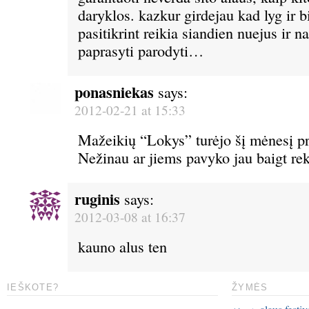
daryklos. kazkur girdejau kad lyg ir 
pasitikrint reikia siandien nuejus ir n
paprasyti parodyti…
ponasniekas
says:
2012-02-21 at 15:33
Mažeikių “Lokys” turėjo šį mėnesį pra
Nežinau ar jiems pavyko jau baigt rek
ruginis
says:
2012-03-08 at 16:37
kauno alus ten
IEŠKOTE?
ŽYMĖS