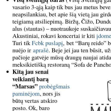
vasario 3-ąją kaip tik bus jau metus beve
neapsilankiau, bet apie šią vietą jau gir
teigiamą atsiliepimą. Biržų, Čižo, Dundu
alus (stautas) – nuotraukoje suskaičiavau
Akustiniai, rokavi koncertai ir kiti
įdome
Turi tik
Fcbk puslapį
, bet “Barų reido” 
nuėjo ir
aprašė
. Beje jei jau ten būsit, už
pačioje gatvėje mūsų draugų naujai atida
meksikietišką restoraną “Sofa de Pancho
Kitą jau senai
veikiantį barą
“Marsas”
probėgšmais
paminėjom
, nors jis
būtų vertas atskiro
posto. Ok, baro