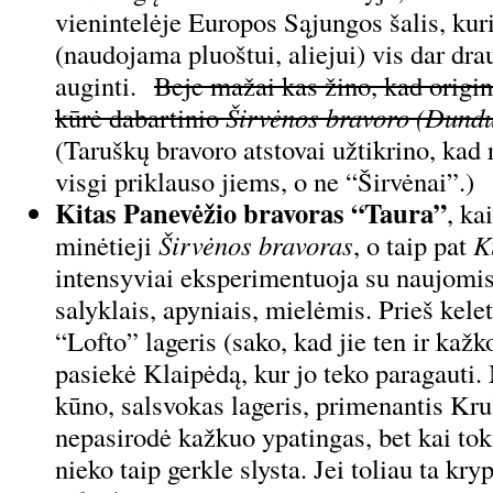
vienintelėje Europos Sąjungos šalis, kuri
(naudojama pluoštui, aliejui) vis dar dr
auginti.
Beje mažai kas žino, kad origi
kūrė dabartinio
Širvėnos bravoro (Dundu
(Taruškų bravoro atstovai užtikrino, kad 
visgi priklauso jiems, o ne “Širvėnai”.)
Kitas Panevėžio bravoras “Taura”
, ka
minėtieji
Širvėnos bravoras
, o taip pat
K
intensyviai eksperimentuoja su naujomi
salyklais, apyniais, mielėmis. Prieš kele
“Lofto” lageris (sako, kad jie ten ir kažk
pasiekė Klaipėdą, kur jo teko paragauti.
kūno, salsvokas lageris, primenantis Kru
nepasirodė kažkuo ypatingas, bet kai toks
nieko taip gerkle slysta. Jei toliau ta kr