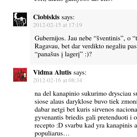
Ciobiskis
says:
2012-02-15 at 17:19
Gubernijos. Jau nebe “šventinis”, o “
Ragavau, bet dar verdikto negaliu pa
“panašus į lagerį” :)?
Vidma Alutis
says:
2012-02-16 at 08:34
na del kanapinio sukurimo drysciau su
siose alaus daryklose buvo tiek zmoni
dabar netgi bet kuris sirvenos nacion
gyvenantis briedis gali pretenduoti i 
recepto :D svarbu kad yra kanapinis al
populiarus…