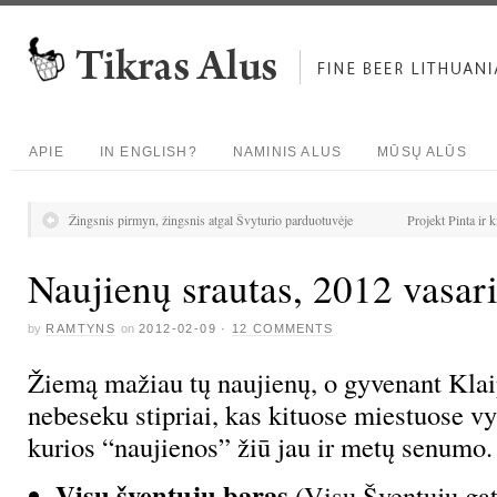
APIE
IN ENGLISH?
NAMINIS ALUS
MŪSŲ ALŪS
Žingsnis pirmyn, žingsnis atgal Švyturio parduotuvėje
Projekt Pinta ir 
Naujienų srautas, 2012 vasar
by
RAMTYNS
on
2012-02-09
·
12 COMMENTS
Žiemą mažiau tų naujienų, o gyvenant Klai
nebeseku stipriai, kas kituose miestuose vy
kurios “naujienos” žiū jau ir metų senumo. 
Visų šventųjų baras
(Visų Šventųjų gat