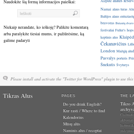
alaus festiv
Aizpute
Naudokite šią formą informacijos paieškai:
Namai
alaus turas
Alu
Baltijos alaus entuziast
bravoras
Butautų dvaro
Niekaip nerandate, ko ieškoję? Palikite komentarą
festivaliai
Fuller's
hops
arba parašykite tiesiai mums, ir pažiūrėsime, ką
Klaipėd
keptinis alus
galime padaryti
Čekanavičius
Lith
London
Mažųjų aluda
Pasvalys
porteris
Pri
Šnekutis
Švyturys
Please install and activate the "Twitter for WordPress" plugin to use this 
Tikras Alus
PAGES
THE L
Tikro A
Do you drink English?
archyv
Kur rasti / Where to find
Čia mat
Kalendorius
aktyviai
Mūsų alūs
lietuvišk
Naminis alus / receptai
judėjim