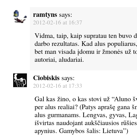
ramtyns
says:
2012-02-16 at 16:37
Vidma, taip, kaip supratau ten buvo 
darbo rezultatas. Kad alus populiarus,
bet man visada įdomu ir žmonės už to
autoriai, aludariai.
Ciobiskis
says:
2012-02-16 at 17:33
Gal kas žino, o kas stovi už “Aluno šv
per alus realiai? (Patys aprašę gana š
alus gurmanams. Lengvas, gyvas, Lage
išvirtas naudojant aukščiausios rūšies
apynius. Gamybos šalis: Lietuva”)