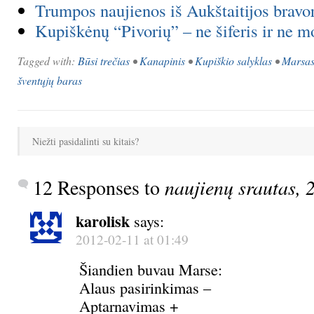
Trumpos naujienos iš Aukštaitijos bravo
Kupiškėnų “Pivorių” – ne šiferis ir ne m
Tagged with:
Būsi trečias
•
Kanapinis
•
Kupiškio salyklas
•
Marsa
šventųjų baras
Niežti pasidalinti su kitais?
12 Responses to
naujienų srautas, 
karolisk
says:
2012-02-11 at 01:49
Šiandien buvau Marse:
Alaus pasirinkimas –
Aptarnavimas +