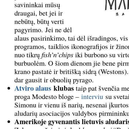
savininkai mūsų
draugai, bet jei ir
nebūtų, būtų verti
pagyrimo. Jei ne dėl
alaus pasirinkimo, tai dėl išradingos, vi
programos, taiklios ikonografijos ir žin
nuo tikrų
fish’n’chips
iki burbono su vir
burbuolėm. O šiom dienom jie bene pirmi
krano pastatė ir britišką sidrą (Westons).
dar gausit ir obuolių pyrago.
Atviro alaus
klubas
taip pat švenčia me
proga Modesto bloge –
interviu
su sveta
Simonu ir vienu iš narių, nesenai įkurto
aludarių asociacijos valdybos pirminink
Amerikoje gyvenantis lietuvis aludari