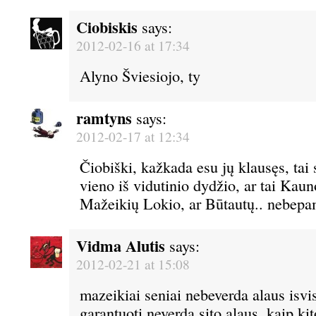
Ciobiskis
says:
2012-02-16 at 17:34
Alyno Šviesiojo, ty
ramtyns
says:
2012-02-17 at 12:34
Čiobiški, kažkada esu jų klausęs, tai
vieno iš vidutinio dydžio, ar tai Kauno
Mažeikių Lokio, ar Būtautų.. nebepa
Vidma Alutis
says:
2012-02-21 at 15:08
mazeikiai seniai nebeverda alaus isvis
garantuoti neverda sito alaus, kaip k