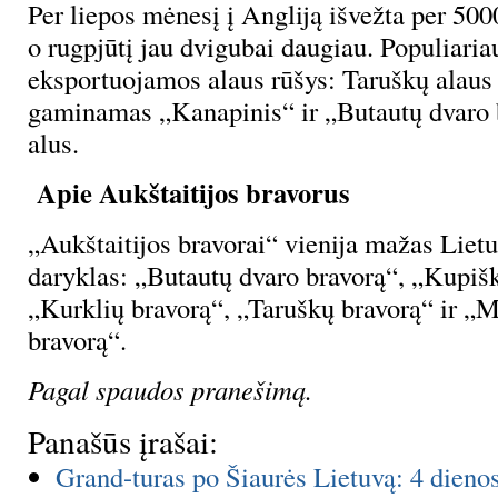
Per liepos mėnesį į Angliją išvežta per 5000
o rugpjūtį jau dvigubai daugiau. Populiaria
eksportuojamos alaus rūšys: Taruškų alaus
gaminamas „Kanapinis“ ir „Butautų dvaro 
alus.
Apie Aukštaitijos bravorus
„Aukštaitijos bravorai“ vienija mažas Liet
daryklas: „Butautų dvaro bravorą“, „Kupišk
„Kurklių bravorą“, „Taruškų bravorą“ ir „M
bravorą“.
Pagal spaudos pranešimą.
Panašūs įrašai:
Grand-turas po Šiaurės Lietuvą: 4 dienos