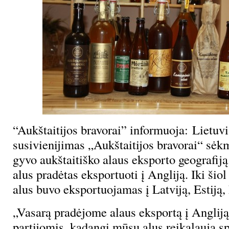
“Aukštaitijos bravorai” informuoja: Lietuv
susivienijimas „Aukštaitijos bravorai“ sėk
gyvo aukštaitiško alaus eksporto geografij
alus pradėtas eksportuoti į Angliją. Iki šiol
alus buvo eksportuojamas į Latviją, Estiją, 
„Vasarą pradėjome alaus eksportą į Anglij
partijomis, kadangi mūsų alus reikalauja s