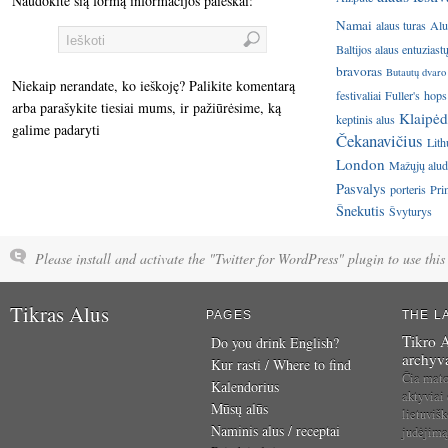
Naudokite šią formą informacijos paieškai:
Namai
alaus turas
Alu
Baltijos alaus entuziast
bravoras
Butautų dvaro
Niekaip nerandate, ko ieškoję? Palikite komentarą
festivaliai
Fuller's
hops
arba parašykite tiesiai mums, ir pažiūrėsime, ką
Klaipėd
keptinis alus
galime padaryti
Čekanavičius
Lith
London
Mažųjų aluda
Pasvalys
porteris
Pri
Šnekutis
Švyturys
Please install and activate the "Twitter for WordPress" plugin to use this 
Tikras Alus
PAGES
THE L
Tikro A
Do you drink English?
archyv
Kur rasti / Where to find
Čia mat
Kalendorius
aktyviai
Mūsų alūs
lietuvišk
Naminis alus / receptai
judėjim