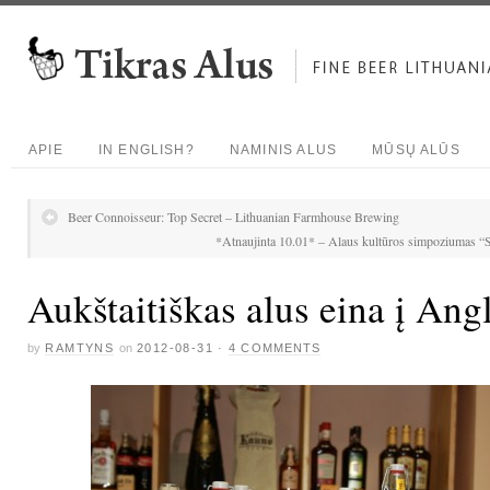
APIE
IN ENGLISH?
NAMINIS ALUS
MŪSŲ ALŪS
Beer Connoisseur: Top Secret – Lithuanian Farmhouse Brewing
*Atnaujinta 10.01* – Alaus kultūros simpoziumas “S
Aukštaitiškas alus eina į Angl
by
RAMTYNS
on
2012-08-31
·
4 COMMENTS