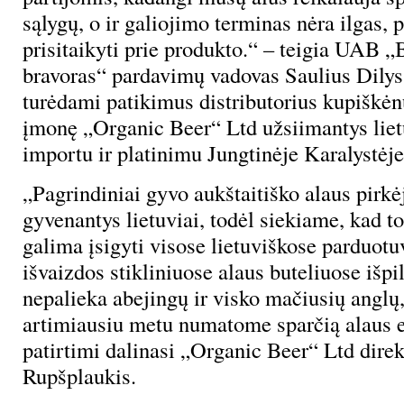
sąlygų, o ir galiojimo terminas nėra ilgas, 
prisitaikyti prie produkto.“ – teigia UAB „
bravoras“ pardavimų vadovas Saulius Dily
turėdami patikimus distributorius kupiškėn
įmonę „Organic Beer“ Ltd užsiimantys liet
importu ir platinimu Jungtinėje Karalystėje
„Pagrindiniai gyvo aukštaitiško alaus pirkė
gyvenantys lietuviai, todėl siekiame, kad t
galima įsigyti visose lietuviškose parduotuv
išvaizdos stikliniuose alaus buteliuose išpi
nepalieka abejingų ir visko mačiusių anglų,
artimiausiu metu numatome sparčią alaus e
patirtimi dalinasi „Organic Beer“ Ltd dire
Rupšplaukis.