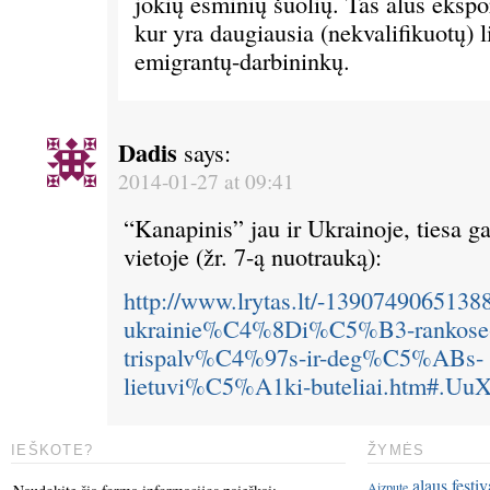
jokių esminių šuolių. Tas alus ekspo
kur yra daugiausia (nekvalifikuotų) l
emigrantų-darbininkų.
Dadis
says:
2014-01-27 at 09:41
“Kanapinis” jau ir Ukrainoje, tiesa g
vietoje (žr. 7-ą nuotrauką):
http://www.lrytas.lt/-1390749065138
ukrainie%C4%8Di%C5%B3-rankose-
trispalv%C4%97s-ir-deg%C5%ABs-
lietuvi%C5%A1ki-buteliai.htm#.U
IEŠKOTE?
ŽYMĖS
alaus festiv
Aizpute