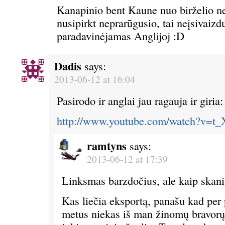
Kanapinio bent Kaune nuo birželio 
nusipirkt neprarūgusio, tai neįsivaizd
paradavinėjamas Anglijoj :D
Dadis
says:
2013-06-12 at 16:04
Pasirodo ir anglai jau ragauja ir giria:
http://www.youtube.com/watch?v=t
ramtyns
says:
2013-06-12 at 17:39
Linksmas barzdočius, ale kaip skania
Kas liečia eksportą, panašu kad per 
metus niekas iš man žinomų bravorų