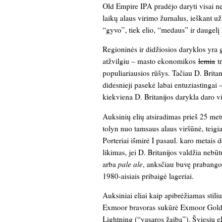
Old Empire IPA pradėjo daryti visai n
laikų alaus virimo žurnalus, ieškant už
“gyvo”, tiek elio, “medaus” ir daugel
Regioninės ir didžiosios daryklos yra 
atžvilgiu – masto ekonomikos
lemia
tr
populiariausios rūšys. Tačiau D. Britan
didesnieji pasekė labai entuziastingai –
kiekviena D. Britanijos darykla daro vi
Auksinių elių atsiradimas prieš 25 me
tolyn nuo tamsaus alaus viršūnė, teig
Porteriai išmirė I pasaul. karo metais
likimas, jei D. Britanijos valdžia nebū
arba
pale ale
, anksčiau buvę prabango
1980-aisiais pribaigė lageriai.
Auksiniai eliai kaip apibrėžiamas stil
Exmoor bravoras sukūrė Exmoor Gold,
Lightning (“vasaros žaibą”). Šviesių el