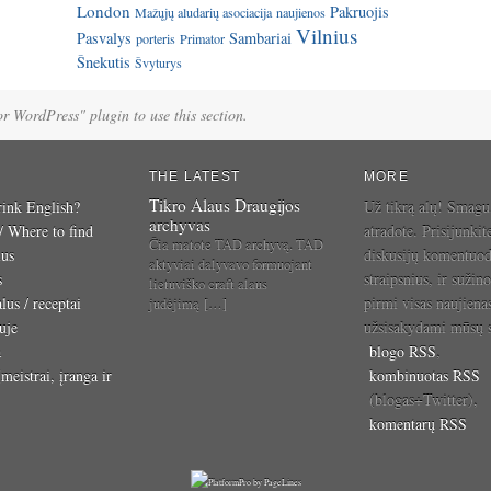
London
Pakruojis
Mažųjų aludarių asociacija
naujienos
Vilnius
Pasvalys
Sambariai
porteris
Primator
Šnekutis
Švyturys
for WordPress" plugin to use this section.
THE LATEST
MORE
Tikro Alaus Draugijos
ink English?
Už tikrą alų! Smagu
archyvas
 / Where to find
atradote. Prisijunkit
Čia matote TAD archyvą. TAD
ius
diskusijų komentuo
aktyviai dalyvavo formuojant
s
straipsnius, ir sužino
lietuviško craft alaus
lus / receptai
pirmi visas naujiena
judėjimą […]
uje
užsisakydami mūsų s
a
blogo RSS
,
meistrai, įranga ir
kombinuotas RSS
(blogas+Twitter),
komentarų RSS