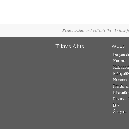
Please install and activate the "Twitter 
Tikras Alus
PAGES
Do you dr
Kur rasti
Kalendor
Mūsų alū
Naminis a
Priedai al
Literatūr
Resursai (
kt.)
Žodynai