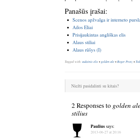
Panašūs įrašai:
Scenos apžvalga ir interneto purs
Ailos Eliai
Prisijaukintas angliškas elis
Alaus stiliai
Alaus rūšys (I)
Tagged with:
auksinis elis
•
golden ale
•
Roger Protz
•
Ted
Niežti pasidalinti su kitais?
2 Responses to
golden ale
stilius
Paulius
says:
2013-06-27 at 20:16