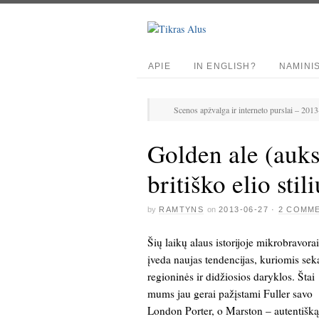
APIE
IN ENGLISH?
NAMINI
Scenos apžvalga ir interneto purslai – 201
Golden ale (auks
britiško elio stil
by
RAMTYNS
on
2013-06-27
·
2 COMM
Šių laikų alaus istorijoje mikrobravorai
įveda naujas tendencijas, kuriomis sek
regioninės ir didžiosios daryklos. Štai
mums jau gerai pažįstami Fuller savo
London Porter, o Marston – autentišką