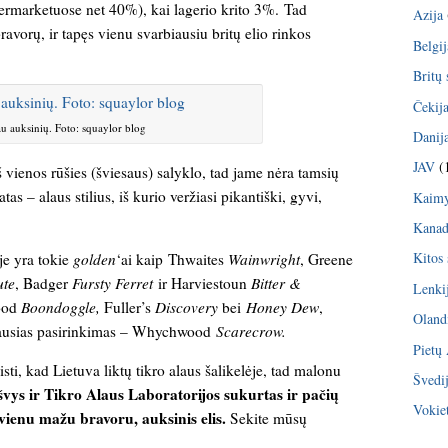
ermarketuose net 40%), kai lagerio krito 3%. Tad
Azija
bravorų, ir tapęs vienu svarbiausiu britų elio rinkos
Belgij
Britų 
Čekij
u auksinių. Foto: squaylor blog
Danij
JAV
(
š vienos rūšies (šviesaus) salyklo, tad jame nėra tamsių
as – alaus stilius, iš kurio veržiasi pikantiški, gyvi,
Kaimy
Kana
Kitos 
je yra tokie
golden
‘ai kaip Thwaites
Wainwright
, Greene
ute
, Badger
Fursty Ferret
ir Harviestoun
Bitter &
Lenki
wood
Boondoggle,
Fuller’s
Discovery
bei
Honey Dew
,
Oland
ausias pasirinkimas – Whychwood
Scarecrow.
Pietų
sti, kad Lietuva liktų tikro alaus šalikelėje, tad malonu
Švedi
išvys ir Tikro Alaus Laboratorijos sukurtas ir pačių
Vokiet
ienu mažu bravoru, auksinis elis.
Sekite mūsų