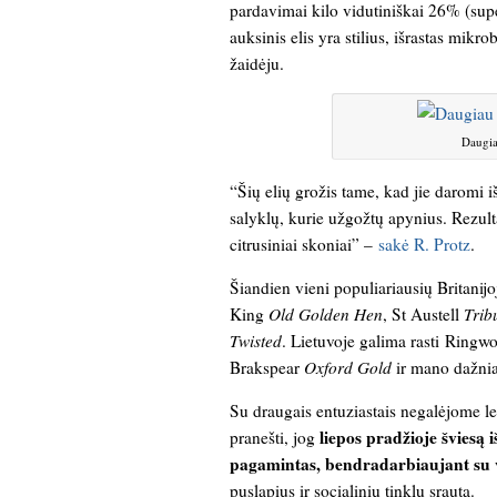
pardavimai kilo vidutiniškai 26% (sup
auksinis elis yra stilius, išrastas mikro
žaidėju.
Daugia
“Šių elių grožis tame, kad jie daromi i
salyklų, kurie užgožtų apynius. Rezultat
citrusiniai skoniai” –
sakė R. Protz
.
Šiandien vieni populiariausių Britanijo
King
Old Golden Hen
, St Austell
Trib
Twisted
. Lietuvoje galima rasti Ring
Brakspear
Oxford Gold
ir mano dažni
Su draugais entuziastais negalėjome lei
liepos pradžioje šviesą 
pranešti, jog
pagamintas, bendradarbiaujant su v
puslapius ir socialinių tinklų srautą.