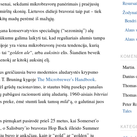
Resursai
esenai, sekdami mikrobravorų panėrimais į praėjusių
mirštų skonių. Lietuvos didieji bravorai taip pat – tiek
Žodyna
į kitų madų perėmė iš mažųjų.
Bendri
Alaus 
gana konservatyvios specialiųjų (“sezoninių”) alų
ūkumu galima laikyti tai, kad reguliariais alumis tampa
Alaus s
ijoje yra viena mikrobravorų įvesta tendencija, kurią
 tai “
golden ale
“, arba
auksinis
elis. Šiandien beveik
KOMEN
enokį ar kitokį auksinį elį.
Martin.
tus greičiausia buvo modernios aludarystės krypsmo
Danius
ia T. Bruning kygoje
The Microbrewer’s Handbook
.
Thomas
 dėl grūdų racionavimo, ir stautus būtų pasekęs panašus
tų pabūgusi racionuoti airių aludarių. 1960-aisiais
biteriai
Thomas
s preke, ėmė stumti lauk tamsų
mild
‘ą, o galutinai juos
Peter R
Tales
ius pirmąkart pasirodė prieš 25 metus, kai Somerset’o
 o Salisbury’io bravoras Hop Back išleido Summer
KATEG
ių buvo ir anksčiau, kaip ir “gold” ar “golden” jų