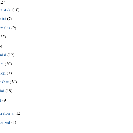
127)
n style
(10)
liai
(7)
emalūs
(2)
23)
6)
niai
(12)
iai
(20)
kai
(7)
viškas
(56)
iai
(18)
i
(9)
ratorija
(12)
orized
(1)