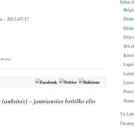
Stiliai
(
Belgia
lai – 2013-07-17
Dunke
Ekstr
Eliai
(
IPA
(
Kvieti
 Bruning
Lager
Lambi
Lietu
Porter
 (auksinis) – jauniausias britiško elio
Stauta
TA Labo
Uncateg