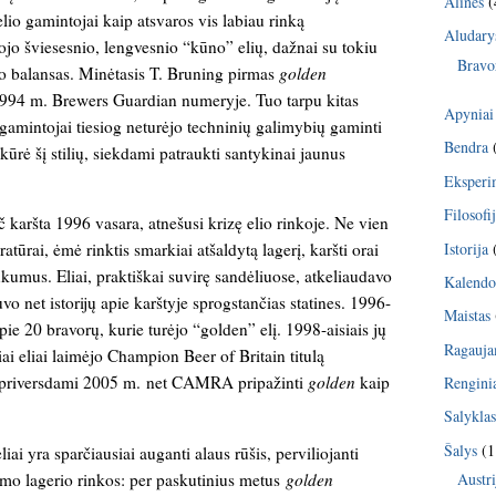
Alinės
(
io gamintojai kaip atsvaros vis labiau rinką
Aludary
kojo šviesesnio, lengvesnio “kūno” elių, dažnai su tokiu
Bravo
o balansas. Minėtasis T. Bruning pirmas
golden
 1994 m. Brewers Guardian numeryje. Tuo tarpu kitas
Apyniai
gamintojai tiesiog neturėjo techninių galimybių gaminti
Bendra
kūrė šį stilių, siekdami patraukti santykinai jaunus
Eksperi
Filosofi
 karšta 1996 vasara, atnešusi krizę elio rinkoje. Ne vien
Istorija
ratūrai, ėmė rinktis smarkiai atšaldytą lagerį, karšti orai
ūkumus. Eliai, praktiškai suvirę sandėliuose, atkeliaudavo
Kalendo
vo net istorijų apie karštyje sprogstančias statines. 1996-
Maistas
ie 20 bravorų, kurie turėjo “golden” elį. 1998-aisiais jų
Ragauj
ai eliai laimėjo Champion Beer of Britain titulą
p priversdami 2005 m. net CAMRA pripažinti
golden
kaip
Rengini
Salykla
Šalys
(1
liai yra sparčiausiai auganti alaus rūšis, perviliojanti
amo lagerio rinkos: per paskutinius metus
golden
Austri