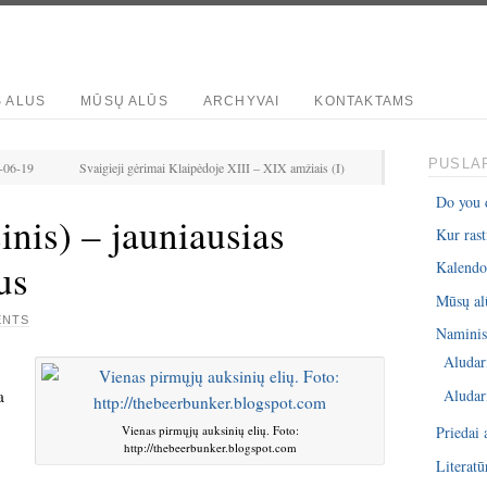
S ALUS
MŪSŲ ALŪS
ARCHYVAI
KONTAKTAMS
PUSLAP
3-06-19
Svaigieji gėrimai Klaipėdoje XIII – XIX amžiais (I)
Do you 
inis) – jauniausias
Kur rast
ius
Kalendo
Mūsų al
ENTS
Naminis 
Aludar
Aludar
a
Vienas pirmųjų auksinių elių. Foto:
Priedai 
http://thebeerbunker.blogspot.com
Literatū