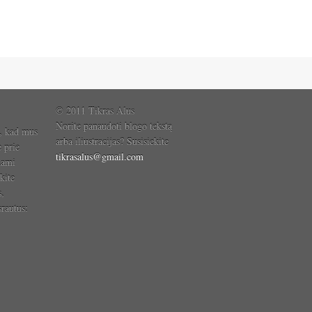
© 2011 Tikras Alus
Norite panaudoti blogo tekstą
, kad mus
arba iliustracijas? Susisiekite
e prie
tikrasalus@gmail.com
dami
kite
s,
rautus: