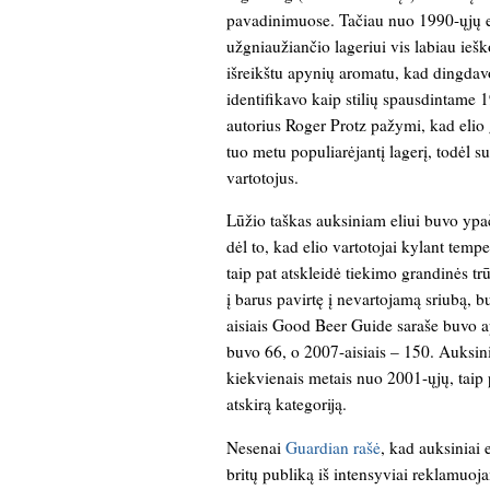
pavadinimuose. Tačiau nuo 1990-ųjų el
užgniaužiančio lageriui vis labiau ieš
išreikštu apynių aromatu, kad dingdav
identifikavo kaip stilių spausdintame
autorius Roger Protz pažymi, kad elio 
tuo metu populiarėjantį lagerį, todėl su
vartotojus.
Lūžio taškas auksiniam eliui buvo ypač
dėl to, kad elio vartotojai kylant tempe
taip pat atskleidė tiekimo grandinės tr
į barus pavirtę į nevartojamą sriubą, bu
aisiais Good Beer Guide saraše buvo ap
buvo 66, o 2007-aisiais – 150. Auksini
kiekvienais metais nuo 2001-ųjų, tai
atskirą kategoriją.
Nesenai
Guardian rašė
, kad auksiniai e
britų publiką iš intensyviai reklamuoj