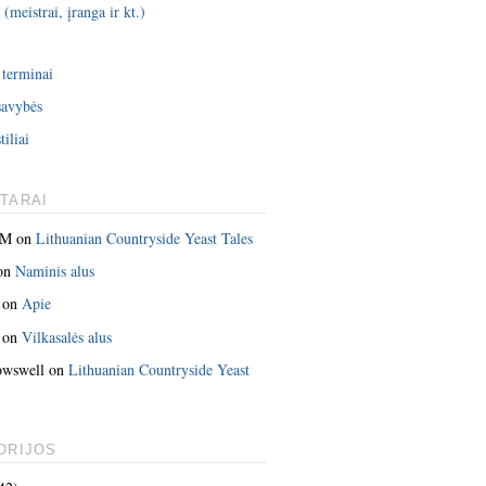
 (meistrai, įranga ir kt.)
i
 terminai
savybės
tiliai
TARAI
 M
on
Lithuanian Countryside Yeast Tales
on
Naminis alus
on
Apie
on
Vilkasalės alus
owswell
on
Lithuanian Countryside Yeast
ORIJOS