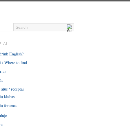
IAI
drink English?
i / Where to find
rius
ūs
alus / receptai
ių klubas
ių forumas
aluje
ra