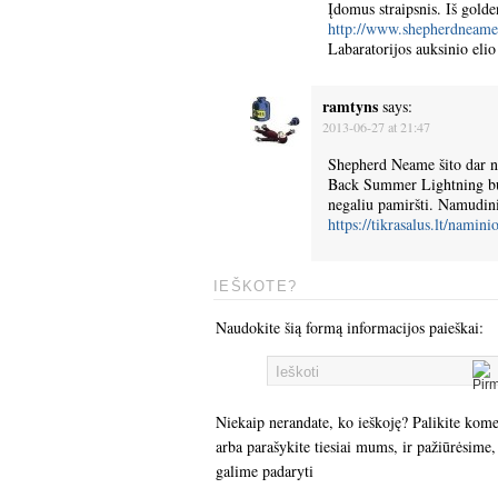
Įdomus straipsnis. Iš gold
http://www.shepherdneame.c
Labaratorijos auksinio elio
ramtyns
says:
2013-06-27 at 21:47
Shepherd Neame šito dar ne
Back Summer Lightning buvo
negaliu pamiršti. Namudini
https://tikrasalus.lt/namini
IEŠKOTE?
Naudokite šią formą informacijos paieškai:
Niekaip nerandate, ko ieškoję? Palikite kom
arba parašykite tiesiai mums, ir pažiūrėsime,
galime padaryti