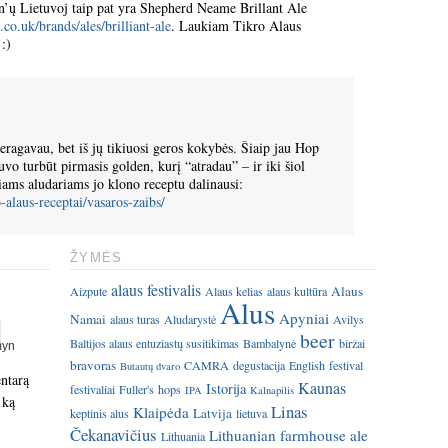
en’ų Lietuvoj taip pat yra Shepherd Neame Brillant Ale
o.uk/brands/ales/brilliant-ale
. Laukiam Tikro Alaus
 :)
ragavau, bet iš jų tikiuosi geros kokybės. Šiaip jau Hop
 turbūt pirmasis golden, kurį “atradau” – ir iki šiol
ams aludariams jo klono receptu dalinausi:
o-alaus-receptai/vasaros-zaibs/
ŽYMĖS
alaus festivalis
Alaus
Aizpute
Alaus kelias
alaus kultūra
Alus
Apyniai
Namai
alaus turas
Aludarystė
Avilys
beer
Baltijos alaus entuziastų susitikimas
Bambalynė
biržai
bravoras
CAMRA
degustacija
English
festival
Butautų dvaro
entarą
Kaunas
Istorija
festivaliai
Fuller's
hops
IPA
Kalnapilis
 ką
Linas
Klaipėda
Latvija
keptinis alus
lietuva
Čekanavičius
Lithuanian farmhouse ale
Lithuania