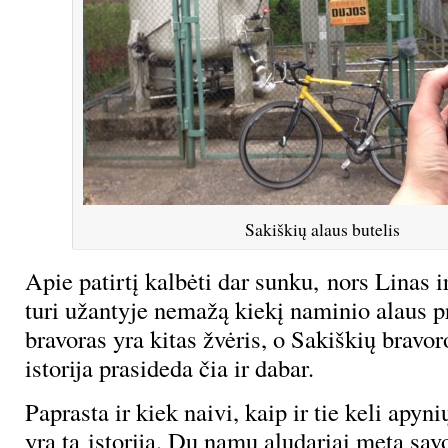
Sakiškių alaus butelis
Apie patirtį kalbėti dar sunku, nors Linas 
turi užantyje nemažą kiekį naminio alaus p
bravoras yra kitas žvėris, o Sakiškių bravoro
istorija prasideda čia ir dabar.
Paprasta ir kiek naivi, kaip ir tie keli apyni
yra ta istorija. Du namų aludariai meta sav