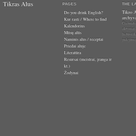
Tikras Alus
PAGES
THE L
Tikro A
Do you drink English?
archyv
Kur rasti / Where to find
Čia mat
Kalendorius
aktyviai
Mūsų alūs
lietuvišk
Naminis alus / receptai
judėjim
Priedai aluje
Literatūra
Resursai (meistrai, įranga ir
kt.)
Žodynai