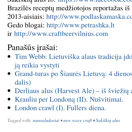
Brazilės receptų medžiotojos reportažas iš 
2013-aisiais:
http://www.podlaskamaska.cc
Gedo blogai:
http://www.petrashka.lt
ir
http://www.craftbeervilnius.com
Panašūs įrašai:
Tim Webb: Lietuviška alaus tradicija įdo
ją reikia vystyti
Grand-turas po Šiaurės Lietuvą: 4 dienos
dalis)
Derliaus alus (Harvest Ale) – iš šviežių
Krauliu per Londoną (II). Nušvitimai.
London crawl (I). Fullers diena.
Tagged with:
nanoaludariai
•
new wave craft
•
Sakiškių alus