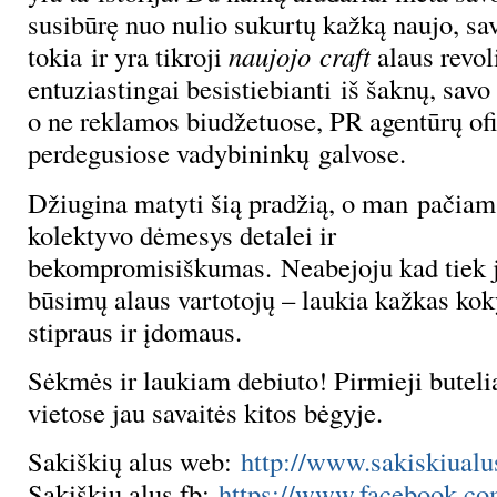
susibūrę nuo nulio sukurtų kažką naujo, sav
tokia ir yra tikroji
naujojo craft
alaus revol
entuziastingai besistiebianti iš šaknų, savo
o ne reklamos biudžetuose, PR agentūrų ofi
perdegusiose vadybininkų galvose.
Džiugina matyti šią pradžią, o man pačiam
kolektyvo dėmesys detalei ir
bekompromisiškumas. Neabejoju kad tiek j
būsimų alaus vartotojų – laukia kažkas kok
stipraus ir įdomaus.
Sėkmės ir laukiam debiuto! Pirmieji buteli
vietose jau savaitės kitos bėgyje.
Sakiškių alus web:
http://www.sakiskiualus
Sakiškių alus fb:
https://www.facebook.co