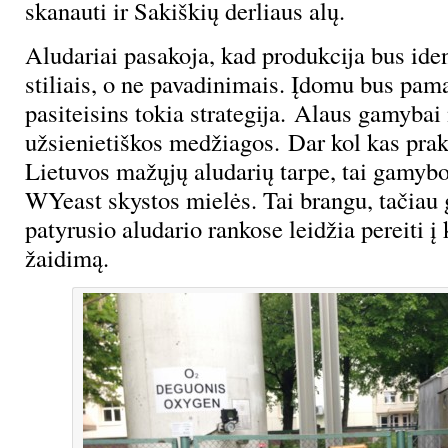
skanauti ir Sakiškių derliaus alų.
Aludariai pasakoja, kad produkcija bus ide
stiliais, o ne pavadinimais. Įdomu bus pama
pasiteisins tokia strategija. Alaus gamyba
užsienietiškos medžiagos. Dar kol kas prak
Lietuvos mažųjų aludarių tarpe, tai gamyb
WYeast skystos mielės. Tai brangu, tačiau
patyrusio aludario rankose leidžia pereiti į 
žaidimą.