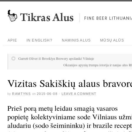
APIE
IN ENGLISH?
NAMINIS ALUS
MŪSŲ ALŪS
Garrett Oliver iš Brooklyn Brewery apsilankė Vilniuje
Okeanijos apynių trumpa istorija ir naujas alus 
Vizitas Sakiškių alaus bravor
by
RAMTYNS
on
2015-06-08
·
LEAVE A COMMENT
Prieš porą metų leidau smagią vasaros
popietę kolektyviniame sode Vilniaus užm
aludariu (sodo šeimininku) ir brazile recep