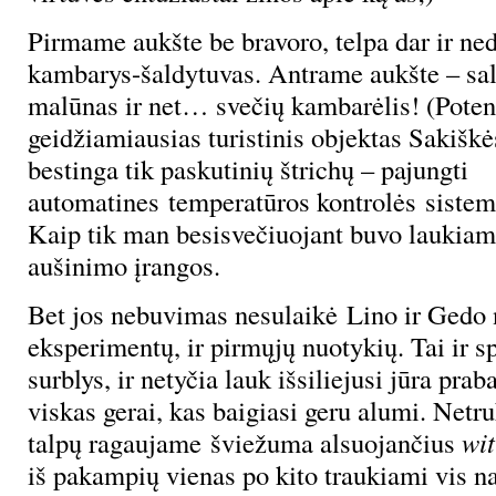
Pirmame aukšte be bravoro, telpa dar ir ned
kambarys-šaldytuvas. Antrame aukšte – sal
malūnas ir net… svečių kambarėlis! (Poten
geidžiamiausias turistinis objektas Sakišk
bestinga tik paskutinių štrichų – pajungti
automatines temperatūros kontrolės sistemas
Kaip tik man besisvečiuojant buvo laukiam
aušinimo įrangos.
Bet jos nebuvimas nesulaikė Lino ir Gedo
eksperimentų, ir pirmųjų nuotykių. Tai ir s
surblys, ir netyčia lauk išsiliejusi jūra pra
viskas gerai, kas baigiasi geru alumi. Netruk
talpų ragaujame šviežuma alsuojančius
wit
iš pakampių vienas po kito traukiami vis nau