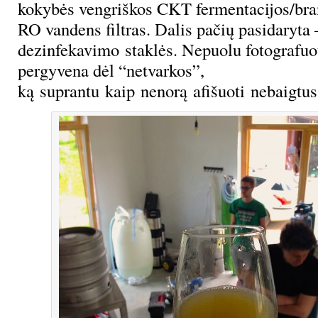
kokybės vengriškos CKT fermentacijos/bra
RO vandens filtras. Dalis pačių pasidaryta 
dezinfekavimo staklės. Nepuolu fotografuot
pergyvena dėl “netvarkos”,
ką suprantu kaip nenorą afišuoti nebaigtus