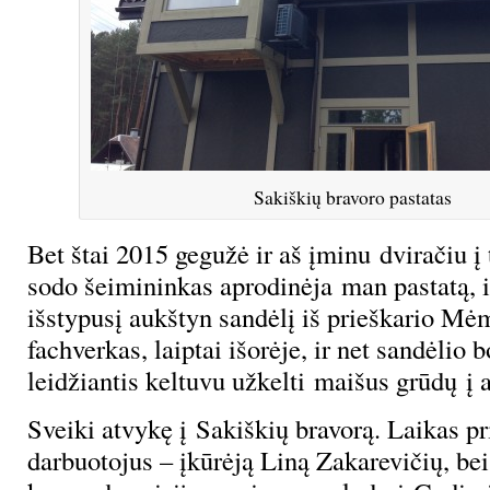
Sakiškių bravoro pastatas
Bet štai 2015 gegužė ir aš įminu dviračiu į 
sodo šeimininkas aprodinėja man pastatą, i
išstypusį aukštyn sandėlį iš prieškario Mė
fachverkas, laiptai išorėje, ir net sandėlio b
leidžiantis keltuvu užkelti maišus grūdų į a
Sveiki atvykę į Sakiškių bravorą. Laikas pri
darbuotojus – įkūrėją Liną Zakarevičių, bei