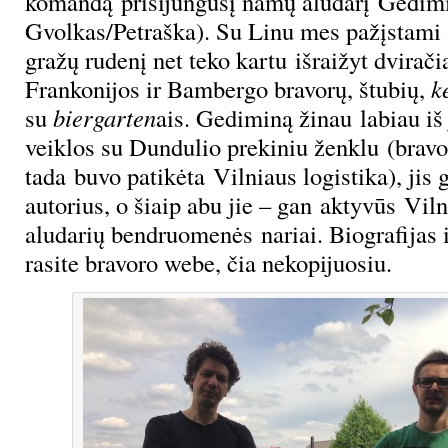
komandą prisijungusį namų aludarį Gedim
Gvolkas/Petraška). Su Linu mes pažįstami 
gražų rudenį net teko kartu išraižyt dvirači
Frankonijos ir Bambergo bravorų, štubių,
k
su
biergarten
ais. Gediminą žinau labiau iš
veiklos su Dundulio prekiniu ženklu (brav
tada buvo patikėta Vilniaus logistika), jis g
autorius, o šiaip abu jie – gan aktyvūs Vi
aludarių bendruomenės nariai. Biografijas 
rasite bravoro webe, čia nekopijuosiu.