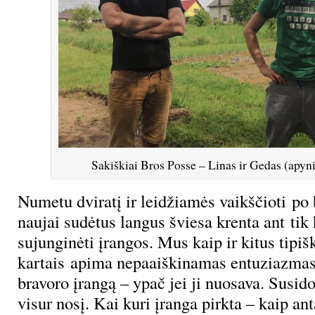
Sakiškiai Bros Posse – Linas ir Gedas (apyn
Numetu dviratį ir leidžiamės vaikščioti po 
naujai sudėtus langus šviesa krenta ant tik
sujunginėti įrangos. Mus kaip ir kitus tipi
kartais apima nepaaiškinamas entuziazmas,
bravoro įrangą – ypač jei ji nuosava. Susid
visur nosį. Kai kuri įranga pirkta – kaip an