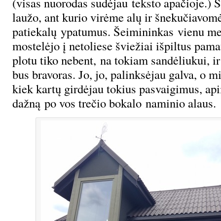
(visas nuorodas sudėjau teksto apačioje.) 
laužo, ant kurio virėme alų ir šnekučiavomė
patiekalų ypatumus. Šeimininkas vienu met
mostelėjo į netoliese šviežiai išpiltus pama
plotu tiko nebent, na tokiam sandėliukui, ir
bus bravoras. Jo, jo, palinksėjau galva, o m
kiek kartų girdėjau tokius pasvaigimus, ap
dažną po vos trečio bokalo naminio alaus.