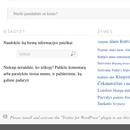
Niežti pasidalinti su kitais?
IEŠKOTE?
ŽYMĖS
alaus festiv
Aizpute
Naudokite šią formą informacijos paieškai:
Namai
alaus turas
Alu
Baltijos alaus entuziast
bravoras
Butautų dvaro
Niekaip nerandate, ko ieškoję? Palikite komentarą
festivaliai
Fuller's
hops
arba parašykite tiesiai mums, ir pažiūrėsime, ką
Klaipėd
keptinis alus
galime padaryti
Čekanavičius
Lith
London
Mažųjų aluda
Pasvalys
porteris
Pri
Šnekutis
Švyturys
Please install and activate the "Twitter for WordPress" plugin to use this 