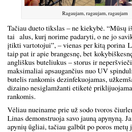
Ragaujam, ragaujam, ragaujam
Tačiau dueto tikslas – ne kiekybė. “Mūsų iš
tai alus, kurį norime padaryti, o ne jo savi
įtikti vartotojui”, – vienas per kitą porina 
taip pat ir apie brangesnę, bet kokybiškesnę
angliškus buteliukus – storus ir neperšvieč
maksimaliai apsaugančius nuo UV spinduli
butelis rankomis dezinfekuojamas, užkemš
dizaino nesiglamžanti etiketė priklijuojama
rankomis.
Vėliau nueiname prie už sodo tvoros čiurlen
Linas demonstruoja savo jauną apynyną. Jam
apynių ūgliai, tačiau galbūt po poros metų 