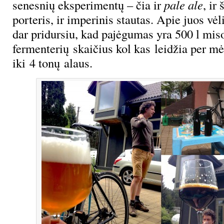
senesnių eksperimentų – čia ir
pale ale
, ir
porteris, ir imperinis stautas. Apie juos vėl
dar pridursiu, kad pajėgumas yra 500 l miso
fermenterių skaičius kol kas leidžia per mė
iki 4 tonų alaus.