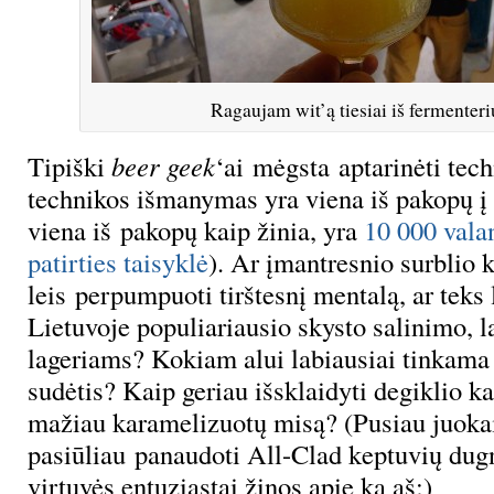
Ragaujam wit’ą tiesiai iš fermenteri
Tipiški
beer geek
‘ai mėgsta aptarinėti tech
technikos išmanymas yra viena iš pakopų į 
viena iš pakopų kaip žinia, yra
10 000 vala
patirties taisyklė
). Ar įmantresnio surblio 
leis perpumpuoti tirštesnį mentalą, ar teks l
Lietuvoje populiariausio skysto salinimo, 
lageriams? Kokiam alui labiausiai tinkama
sudėtis? Kaip geriau išsklaidyti degiklio kai
mažiau karamelizuotų misą? (Pusiau juoka
pasiūliau panaudoti All-Clad keptuvių dugn
virtuvės entuziastai žinos apie ką aš;)