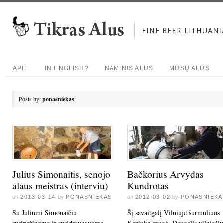
APIE
IN ENGLISH?
NAMINIS ALUS
MŪSŲ ALŪS
Posts by:
ponasniekas
Julius Simonaitis, senojo
Bačkorius Arvydas
alaus meistras (interviu)
Kundrotas
on
2013-03-14
by
PONASNIEKAS
on
2012-03-02
by
PONASNIEKA
Su Juliumi Simonaičiu
Šį savaitgalį Vilniuje šurmuliuos
susipažinome ir susidraugavome,
Kaziuko mugė. Daugelis vilniečių