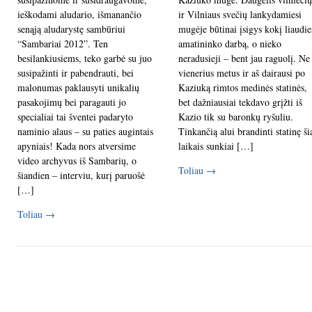
ieškodami aludario, išmanančio
ir Vilniaus svečių lankydamiesi
senąją aludarystę sambūriui
mugėje būtinai įsigys kokį liaudie
“Sambariai 2012”. Ten
amatininko darbą, o nieko
besilankiusiems, teko garbė su juo
neradusieji – bent jau raguolį. Ne
susipažinti ir pabendrauti, bei
vienerius metus ir aš dairausi po
malonumas paklausyti unikalių
Kaziuką rimtos medinės statinės,
pasakojimų bei paragauti jo
bet dažniausiai tekdavo grįžti iš
specialiai tai šventei padaryto
Kazio tik su baronkų ryšuliu.
naminio alaus – su paties augintais
Tinkančią alui brandinti statinę ši
apyniais! Kada nors atversime
laikais sunkiai […]
video archyvus iš Sambarių, o
Toliau
→
šiandien – interviu, kurį paruošė
[…]
Toliau
→