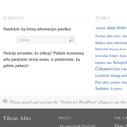
IEŠKOTE?
ŽYMĖS
alaus festiv
Aizpute
Naudokite šią formą informacijos paieškai:
Namai
alaus turas
Alu
Baltijos alaus entuziast
bravoras
Butautų dvaro
Niekaip nerandate, ko ieškoję? Palikite komentarą
festivaliai
Fuller's
hops
arba parašykite tiesiai mums, ir pažiūrėsime, ką
Klaipėd
keptinis alus
galime padaryti
Čekanavičius
Lith
London
Mažųjų aluda
Pasvalys
porteris
Pri
Šnekutis
Švyturys
Please install and activate the "Twitter for WordPress" plugin to use this 
Tikras Alus
PAGES
THE L
Tikro A
Do you drink English?