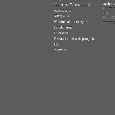
archyv
Kur rasti / Where to find
Čia mat
Kalendorius
aktyviai
Mūsų alūs
lietuvišk
Naminis alus / receptai
judėjim
Priedai aluje
Literatūra
Resursai (meistrai, įranga ir
kt.)
Žodynai