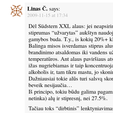
Linas Č.
says:
2009-11-15 at 17:34
Dėl Südstern XXL alaus: jei neapsirin
stiprumas “užvarytas” aukštyn naudo
gamybos buda. T.y., is kokių 20%+ 
Balinga misos isverdamas stiprus alus
brandinimo atsaldomas iki vandens u
temperatūros. Ant alaus paviršiaus at
ižas nugriebiamas ir taip koncentruoj
alkoholis ir, tam tikru mastu, jo skon
Dažniausiai tokie alūs turi salsvą sko
beveik nesijaučia…
Iš principo, tokiu būdu galima pagamin
netinka) alų ir stipresnį, nei 27.5%.
Tačiau toks “dirbtinis” lenktyniavima