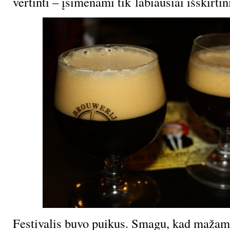
vertinti – įsimenami tik labiausiai išskirtin
Festivalis buvo puikus. Smagu, kad mažame