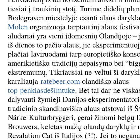
tiesiai į traukinių stotį. Turime didelių p
Bodegraven miestelyje esanti alaus darykl
Molen
organizuoja tarptautinį alaus festiv
aludariai yra vieni įdomesnių Olandijoje – 
iš dienos to pačio alaus, jie eksperimentuoj
plačiai laviruodami tarp europietiško kons
amerikietiško tradicijų nepaisymo bei “bigg
ekstremumų. Tikriausiai ne veltui ši daryk
karaliauja
ratebeer.com
olandiško alaus
top penkiasdešimtuke
. Bet tai dar ne viska
dalyvauti žymieji Danijos eksperimentatori
tradicinio skandinaviško alaus atstovai iš Š
Närke Kulturbryggeri, gerai žinomi belgų 
Brouwers, keletas mažų olandų daryklų ir 
Revalation Cat iš Italijos (?!). Jei to negana