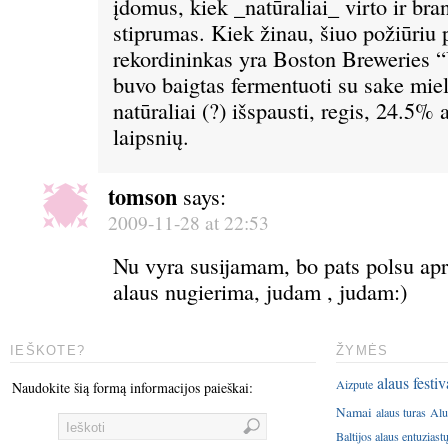
įdomus, kiek _natūraliai_ virto ir bra
stiprumas. Kiek žinau, šiuo požiūriu 
rekordininkas yra Boston Breweries “
buvo baigtas fermentuoti su sake mie
natūraliai (?) išspausti, regis, 24.5% 
laipsnių.
tomson
says:
2009-11-28 at 22:53
Nu vyra susijamam, bo pats polsu apr
alaus nugierima, judam , judam:)
IEŠKOTE?
ŽYMĖS
alaus festiv
Aizpute
Naudokite šią formą informacijos paieškai:
Namai
alaus turas
Alu
Baltijos alaus entuziast