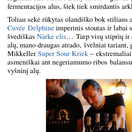
fermentacijos alus, šiek tiek smirdantis arkl
Toliau sekė rūkytas olandiško bok stiliaus 
Cuvée Delphine
imperinis stoutas ir labai s
švediškas
Närke elis
… Tarp visų stiprių ir
alų, mano draugas atrado, švelniai tariant, 
Mikkeller
Super Sour Kriek
– ekstremaliai
asmeniškai ant negeriamumo ribos balansuoj
vyšninį alų.