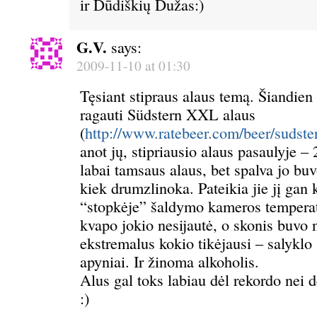
ir Dūdiškių Dužas:)
G.V.
says:
2009-11-10 at 01:30
Tęsiant stipraus alaus temą. Šiandien
ragauti Südstern XXL alaus
(
http://www.ratebeer.com/beer/sudste
anot jų, stipriausio alaus pasaulyje –
labai tamsaus alaus, bet spalva jo buvo
kiek drumzlinoka. Pateikia jie jį gan 
“stopkėje” šaldymo kameros temperat
kvapo jokio nesijautė, o skonis buvo n
ekstremalus kokio tikėjausi – salyklo
apyniai. Ir žinoma alkoholis.
Alus gal toks labiau dėl rekordo nei d
:)