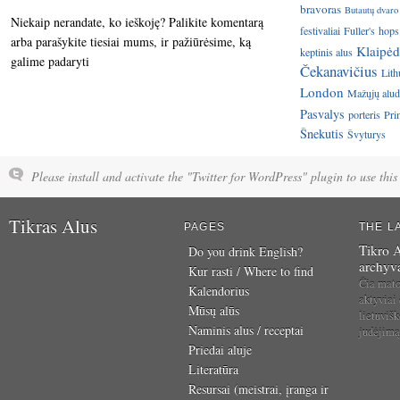
bravoras
Butautų dvaro
Niekaip nerandate, ko ieškoję? Palikite komentarą
festivaliai
Fuller's
hops
arba parašykite tiesiai mums, ir pažiūrėsime, ką
Klaipėd
keptinis alus
galime padaryti
Čekanavičius
Lith
London
Mažųjų aluda
Pasvalys
porteris
Pri
Šnekutis
Švyturys
Please install and activate the "Twitter for WordPress" plugin to use this 
Tikras Alus
PAGES
THE L
Tikro A
Do you drink English?
archyv
Kur rasti / Where to find
Čia mat
Kalendorius
aktyviai
Mūsų alūs
lietuvišk
Naminis alus / receptai
judėjim
Priedai aluje
Literatūra
Resursai (meistrai, įranga ir