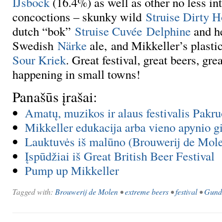
IJsbock
(16.4%) as well as other no less in
concoctions – skunky wild
Struise Dirty H
dutch “bok”
Struise Cuvée Delphine
and h
Swedish
Närke
ale, and Mikkeller’s plast
Sour Kriek
. Great festival, great beers, gre
happening in small towns!
Panašūs įrašai:
Amatų, muzikos ir alaus festivalis Pakru
Mikkeller edukacija arba vieno apynio 
Lauktuvės iš malūno (Brouwerij de Mol
Įspūdžiai iš Great British Beer Festival
Pump up Mikkeller
Tagged with:
Brouwerij de Molen
•
extreme beers
•
festival
•
Gund