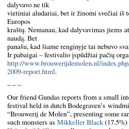
dalyvavo ne tik
vietiniai aludariai, bet ir žinomi svečiai iš
Europos
kraštų. Nemanau, kad dalyvavimas jiems at
naudą. Bet
panašu, kad šiame renginyje tai nebuvo sva
Ir pabaigai – festivalio įspūdžiai pačių org
http://www.brouwerijdemolen.nl/index.php/
2009-report.html
.
– – –
Our friend Gundas reports from a small int
festival held in dutch Bodegraven’s windm
“Brouwerij de Molen”, presenting some rar
such monsters as
Mikkeller Black
(17.5%)