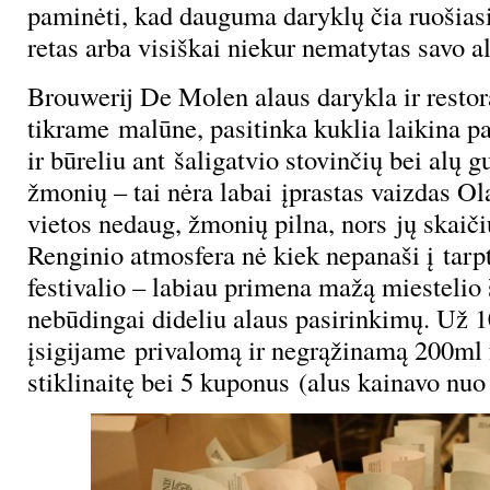
paminėti, kad dauguma daryklų čia ruošiasi 
retas arba visiškai niekur nematytas savo al
Brouwerij De Molen alaus darykla ir restor
tikrame malūne, pasitinka kuklia laikina pa
ir būreliu ant šaligatvio stovinčių bei alų 
žmonių – tai nėra labai įprastas vaizdas Ol
vietos nedaug, žmonių pilna, nors jų skaičiu
Renginio atmosfera nė kiek nepanaši į tarp
festivalio – labiau primena mažą miestelio
nebūdingai dideliu alaus pasirinkimų. Už 1
įsigijame privalomą ir negrąžinamą 200ml f
stiklinaitę bei 5 kuponus (alus kainavo nuo