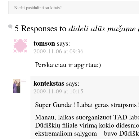
Niežti pasidalinti su kitais?
5 Responses to
dideli alūs mažame 
tomson
says:
2009-11-06 at 09:36
Perskaiciau ir apgirtau:)
kontekstas
says:
2009-11-09 at 10:15
Super Gundai! Labai geras straipsnis!
Manau, laikas suorganizuot TAD labor
Dūdiškių filiale virimą kokio didesni
ekstremaliom sąlygom – buvo Dūdiški