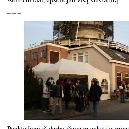
– – –
Penktadienį iš darbo išeinam anksti ir min