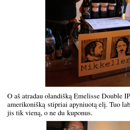
O aš atradau olandišką Emelisse Double IP
amerikonišką stipriai apyniuotą elį. Tuo la
jis tik vieną, o ne du kuponus.