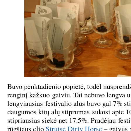
Buvo penktadienio popietė, todėl nusprendž
renginį kažkuo gaiviu. Tai nebuvo lengva u
lengviausias festivalio alus buvo gal 7% s
daugumos kitų alų stiprumas sukosi apie 1
stipriausias siekė net 17.5%. Pradėjau fest
rūgštaus elio
Struise Dirty Horse
– gaivus 