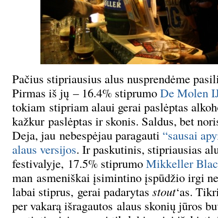
Pačius stipriausius alus nusprendėme pasili
Pirmas iš jų – 16.4% stiprumo
De Molen I
tokiam stipriam alaui gerai paslėptas alkoho
kažkur paslėptas ir skonis. Saldus, bet nor
Deja, jau nebespėjau paragauti
“sausai apy
alaus versijos
. Ir paskutinis, stipriausias al
festivalyje, 17.5% stiprumo
Mikkeller Bla
man asmeniškai įsimintino įspūdžio irgi ne
labai stiprus, gerai padarytas
stout
‘as. Tikr
per vakarą išragautos alaus skonių jūros bu