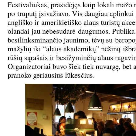
Festivaliukas, prasidėjęs kaip lokali mažo 
po truputį įsivažiavo. Vis daugiau aplinkui
angliško ir amerikietiško alaus turistų akce
olandai jau nebesudarė daugumos. Publika 
besilinksminančio jaunimo, tėvų su beropo
mažylių iki “alaus akademikų” nešinų išbr
rūšių sąrašais ir besižyminčių alaus ragav
Organizatoriai buvo šiek tiek nuvargę, bet a
pranoko geriausius lūkesčius.