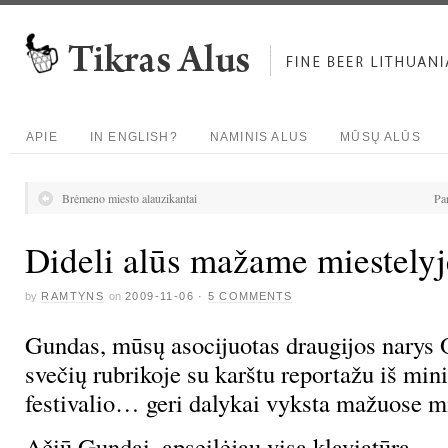
APIE
IN ENGLISH?
NAMINIS ALUS
MŪSŲ ALŪS
Brėmeno miesto alauzikantai
Pa
Dideli alūs mažame miestelyj
by
RAMTYNS
on
2009-11-06
·
5 COMMENTS
Gundas, mūsų asocijuotas draugijos narys O
svečių rubrikoje su karštu reportažu iš min
festivalio… geri dalykai vyksta mažuose m
Ačiū Gundai, apseilėjau visą klaviatūrą.