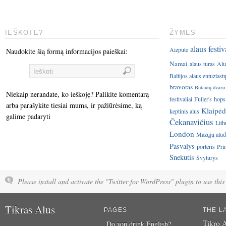
IEŠKOTE?
ŽYMĖS
alaus festiv
Aizpute
Naudokite šią formą informacijos paieškai:
Namai
alaus turas
Alu
Baltijos alaus entuziast
bravoras
Butautų dvaro
Niekaip nerandate, ko ieškoję? Palikite komentarą
festivaliai
Fuller's
hops
arba parašykite tiesiai mums, ir pažiūrėsime, ką
Klaipėd
keptinis alus
galime padaryti
Čekanavičius
Lith
London
Mažųjų aluda
Pasvalys
porteris
Pri
Šnekutis
Švyturys
Please install and activate the "Twitter for WordPress" plugin to use this 
Tikras Alus
PAGES
THE L
Tikro A
Do you drink English?