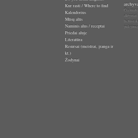
archyv
Kur rasti / Where to find
Čia mat
Kalendorius
aktyviai
Mūsų alūs
lietuvišk
Naminis alus / receptai
judėjim
Priedai aluje
Literatūra
Resursai (meistrai, įranga ir
kt.)
Žodynai