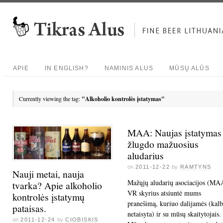
APIE
IN ENGLISH?
NAMINIS ALUS
MŪSŲ ALŪS
Currently viewing the tag:
"Alkoholio kontrolės įstatymas"
MAA: Naujas įstatymas
žlugdo mažuosius
aludarius
on
2011-12-22
by
RAMTYNS
Nauji metai, nauja
Mažųjų aludarių asociacijos (MA
tvarka? Apie alkoholio
VR skyrius atsiuntė mums
kontrolės įstatymų
pranešimą, kuriuo dalijamės (kalb
pataisas.
netaisyta) ir su mūsų skaitytojais.
on
2011-12-24
by
CIOBISKIS