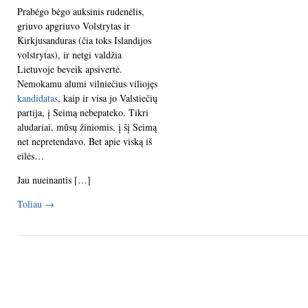
Prabėgo bėgo auksinis rudenėlis,
griuvo apgriuvo Volstrytas ir
Kirkjusanduras (čia toks Islandijos
volstrytas), ir netgi valdžia
Lietuvoje beveik apsivertė.
Nemokamu alumi vilniečius viliojęs
kandidatas
, kaip ir visa jo Valstiečių
partija, į Seimą nebepateko. Tikri
aludariai, mūsų žiniomis, į šį Seimą
net nepretendavo. Bet apie viską iš
eilės…
Jau nueinantis […]
Toliau
→