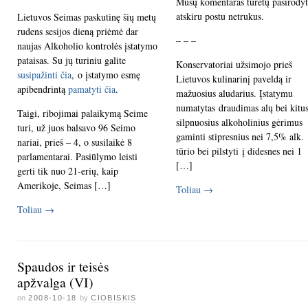
Mūsų komentaras turėtų pasirodyt
atskiru postu netrukus.
Lietuvos Seimas paskutinę šių metų
rudens sesijos dieną priėmė dar
– – –
naujas Alkoholio kontrolės įstatymo
pataisas. Su jų turiniu galite
Konservatoriai užsimojo prieš
susipažinti čia
, o įstatymo esmę
Lietuvos kulinarinį paveldą ir
apibendrintą
pamatyti čia
.
mažuosius aludarius. Įstatymu
numatytas draudimas alų bei kitu
Taigi, ribojimai palaikymą Seime
silpnuosius alkoholinius gėrimus
turi, už juos balsavo 96 Seimo
gaminti stipresnius nei 7,5% alk.
nariai, prieš – 4, o susilaikė 8
tūrio bei pilstyti į didesnes nei 1
parlamentarai. Pasiūlymo leisti
[…]
gerti tik nuo 21-erių, kaip
Amerikoje, Seimas […]
Toliau
→
Toliau
→
Spaudos ir teisės
apžvalga (VI)
on
2008-10-18
by
CIOBISKIS