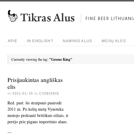
APIE
IN ENGLISH?
NAMINIS ALUS
MŪSŲ ALŪS
Currently viewing the tag:
"Greene King"
Prisijaukintas angliškas
elis
on
2011-01-15
by
CIOBISKIS
Red. past: šis straipsnis pasirodė
2011 m. Po kelių metų Vynoteka
nustojo prekiauti britiškais eiliais, ir
perėjo prie pigaus importinio alaus.
—