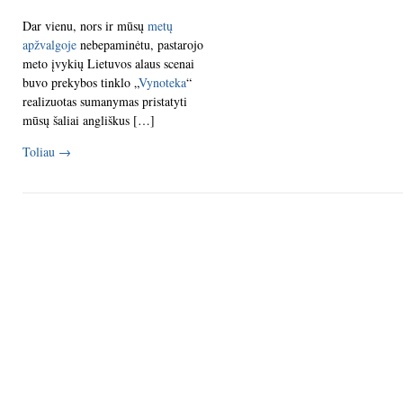
Dar vienu, nors ir mūsų
metų
apžvalgoje
nebepaminėtu, pastarojo
meto įvykių Lietuvos alaus scenai
buvo prekybos tinklo „
Vynoteka
“
realizuotas sumanymas pristatyti
mūsų šaliai angliškus […]
Toliau
→