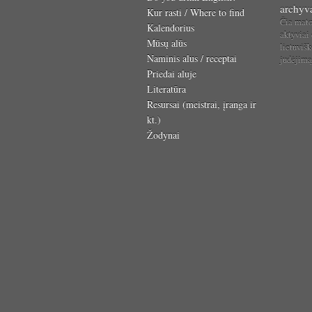
archyv
Kur rasti / Where to find
Čia mat
Kalendorius
aktyviai
Mūsų alūs
lietuvišk
Naminis alus / receptai
judėjim
Priedai aluje
Literatūra
Resursai (meistrai, įranga ir
kt.)
Žodynai