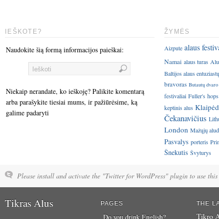
IEŠKOTE?
ŽYMĖS
alaus festiv
Aizpute
Naudokite šią formą informacijos paieškai:
Namai
alaus turas
Alu
Baltijos alaus entuziast
bravoras
Butautų dvaro
Niekaip nerandate, ko ieškoję? Palikite komentarą
festivaliai
Fuller's
hops
arba parašykite tiesiai mums, ir pažiūrėsime, ką
Klaipėd
keptinis alus
galime padaryti
Čekanavičius
Lith
London
Mažųjų aluda
Pasvalys
porteris
Pri
Šnekutis
Švyturys
Please install and activate the "Twitter for WordPress" plugin to use this 
Tikras Alus
PAGES
THE L
Tikro A
Do you drink English?