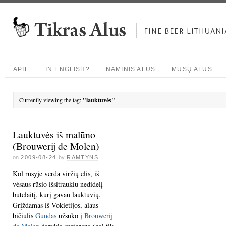
APIE
IN ENGLISH?
NAMINIS ALUS
MŪSŲ ALŪS
Currently viewing the tag:
"lauktuvės"
Lauktuvės iš malūno
(Brouwerij de Molen)
on
2009-08-24
by
RAMTYNS
Kol rūsyje verda viržių elis, iš
vėsaus rūsio išsitraukiu nedidelį
butelaitį, kurį gavau lauktuvių.
Grįždamas iš Vokietijos, alaus
bičiulis
Gundas
užsuko į
Brouwerij