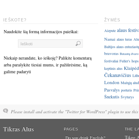
IEŠKOTE?
ŽYMĖS
alaus festiv
Aizpute
Naudokite šią formą informacijos paieškai:
Namai
alaus turas
Alu
Baltijos alaus entuziast
bravoras
Butautų dvaro
Niekaip nerandate, ko ieškoję? Palikite komentarą
festivaliai
Fuller's
hops
arba parašykite tiesiai mums, ir pažiūrėsime, ką
Klaipėd
keptinis alus
galime padaryti
Čekanavičius
Lith
London
Mažųjų aluda
Pasvalys
porteris
Pri
Šnekutis
Švyturys
Please install and activate the "Twitter for WordPress" plugin to use this 
Tikras Alus
PAGES
THE L
Tikro A
Do you drink English?