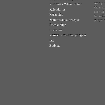
archyv
Kur rasti / Where to find
Čia mat
Kalendorius
aktyviai
Mūsų alūs
lietuvišk
Naminis alus / receptai
judėjim
Priedai aluje
Literatūra
Resursai (meistrai, įranga ir
kt.)
Žodynai