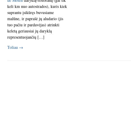
de Molen
daryklą-restoraną (gal tik
keli km nuo autostrados), kuris kiek
suprantu įsikūręs buvusiame
malūne, ir paprašė jų aludario (jis
tuo pačiu ir pardavėjas) atrinkti
keletą geriausiai jų daryklą
representuojančių […]
Toliau
→