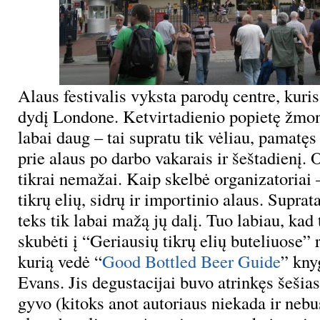
Alaus festivalis vyksta parodų centre, kuris
dydį Londone. Ketvirtadienio popietę žmo
labai daug – tai supratu tik vėliau, pamatęs
prie alaus po darbo vakarais ir šeštadienį. 
tikrai nemažai. Kaip skelbė organizatoriai 
tikrų elių, sidrų ir importinio alaus. Suprat
teks tik labai mažą jų dalį. Tuo labiau, kad
skubėti į “Geriausių tikrų elių buteliuose” 
kurią vedė “
Good Bottled Beer Guide
” kny
Evans. Jis degustacijai buvo atrinkęs šešias
gyvo (kitoks anot autoriaus niekada ir nebus