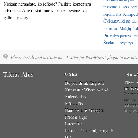
Niekaip nerandate, ko ieškoję? Palikite komentarą
festivaliai
Fuller's
hops
arba parašykite tiesiai mums, ir pažiūrėsime, ką
Klaipėd
keptinis alus
galime padaryti
Čekanavičius
Lith
London
Mažųjų aluda
Pasvalys
porteris
Pri
Šnekutis
Švyturys
Please install and activate the "Twitter for WordPress" plugin to use this 
Tikras Alus
PAGES
THE L
Tikro A
Do you drink English?
archyv
Kur rasti / Where to find
Čia mat
Kalendorius
aktyviai
Mūsų alūs
lietuvišk
Naminis alus / receptai
judėjim
Priedai aluje
Literatūra
Resursai (meistrai, įranga ir
kt.)