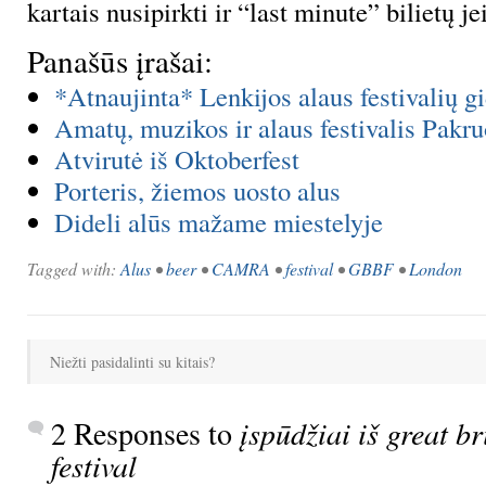
kartais nusipirkti ir “last minute” bilietų je
Panašūs įrašai:
*Atnaujinta* Lenkijos alaus festivalių g
Amatų, muzikos ir alaus festivalis Pakru
Atvirutė iš Oktoberfest
Porteris, žiemos uosto alus
Dideli alūs mažame miestelyje
Tagged with:
Alus
•
beer
•
CAMRA
•
festival
•
GBBF
•
London
Niežti pasidalinti su kitais?
2 Responses to
įspūdžiai iš great br
festival