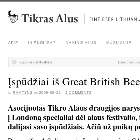
APIE
IN ENGLISH?
NAMINIS ALUS
MŪSŲ ALŪS
Kaip pasidaryt salyklą
Lauktuvės iš 
Įspūdžiai iš Great British Bee
by
RAMTYNS
on
2009-08-22
·
2 COMMENTS
Asocijuotas Tikro Alaus draugijos nar
į Londoną specialiai dėl alaus festivalio,
dalijasi savo įspūdžiais. Ačiū už puikų p