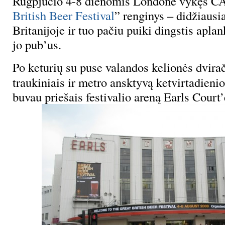
Rugpjūčio 4-8 dienomis Londone vykęs 
British Beer Festival
” renginys – didžiausia
Britanijoje ir tuo pačiu puiki dingstis apla
jo pub’us.
Po keturių su puse valandos kelionės dvirač
traukiniais ir metro ansktyvą ketvirtadienio
buvau priešais festivalio areną Earls Court’