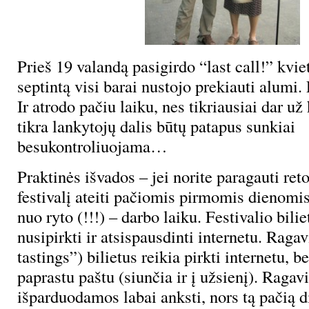
Prieš 19 valandą pasigirdo “last call!” kvie
septintą visi barai nustojo prekiauti alumi. 
Ir atrodo pačiu laiku, nes tikriausiai dar u
tikra lankytojų dalis būtų patapus sunkiai
besukontroliuojama…
Praktinės išvados – jei norite paragauti reto
festivalį ateiti pačiomis pirmomis dienomi
nuo ryto (!!!) – darbo laiku. Festivalio bili
nusipirkti ir atsispausdinti internetu. Rag
tastings”) bilietus reikia pirkti internetu, b
paprastu paštu (siunčia ir į užsienį). Ragav
išparduodamos labai anksti, nors tą pačią 