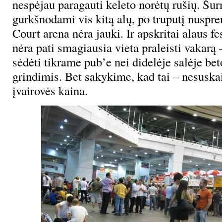
nespėjau paragauti keleto norėtų rušių. Šu
gurkšnodami vis kitą alų, po truputį nuspr
Court arena nėra jauki. Ir apskritai alaus fe
nėra pati smagiausia vieta praleisti vakarą
sėdėti tikrame pub’e nei didelėje salėje be
grindimis. Bet sakykime, kad tai – nesusk
įvairovės kaina.