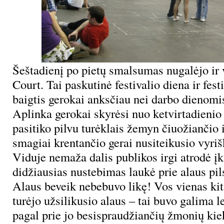
Šeštadienį po pietų smalsumas nugalėjo ir v
Court. Tai paskutinė festivalio diena ir festi
baigtis gerokai anksčiau nei darbo dienomi
Aplinka gerokai skyrėsi nuo ketvirtadienio 
pasitiko pilvu turėklais žemyn čiuožiančio 
smagiai krentančio gerai nusiteikusio vyriš
Viduje nemaža dalis publikos irgi atrodė į
didžiausias nustebimas laukė prie alaus pil
Alaus beveik nebebuvo likę! Vos vienas kit
turėjo užsilikusio alaus – tai buvo galima 
pagal prie jo besispraudžiančių žmonių kie