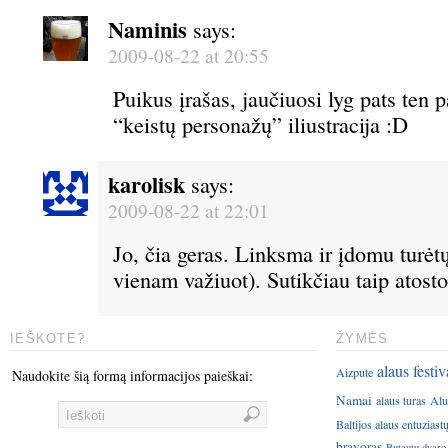
Naminis
says:
2009-08-22 at 20:55
Puikus įrašas, jaučiuosi lyg pats ten 
“keistų personažų” iliustracija :D
karolisk
says:
2009-08-22 at 22:01
Jo, čia geras. Linksma ir įdomu turėtų
vienam važiuot). Sutikčiau taip atosto
IEŠKOTE?
ŽYMĖS
alaus festiv
Aizpute
Naudokite šią formą informacijos paieškai:
Namai
alaus turas
Alu
Baltijos alaus entuziast
bravoras
Butautų dvaro