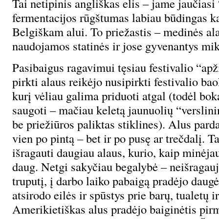
Tai netipinis angliškas elis – jame jaučiasi
fermentacijos rūgštumas labiau būdingas k
Belgiškam alui. To priežastis – medinės al
naudojamos statinės ir jose gyvenantys mi
Pasibaigus ragavimui tęsiau festivalio “apž
pirkti alaus reikėjo nusipirkti festivalio ba
kurį vėliau galima priduoti atgal (todėl bok
saugoti – mačiau keletą jaunuolių “verslin
be priežiūros paliktas stiklines). Alus par
vien po pintą – bet ir po pusę ar trečdalį. T
išragauti daugiau alaus, kurio, kaip minėjau
daug. Netgi sakyčiau begalybė – neišragau
truputį, į darbo laiko pabaigą pradėjo daug
atsirodo eilės ir spūstys prie barų, tualetų i
Amerikietiškas alus pradėjo baiginėtis pirmi