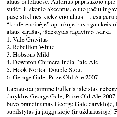
alaus buteliuose. Autorius papasakojo apie 
sudėti ir skonio akcentus, o tuo pačiu ir g
pusę stiklinės kiekvieno alaus – tiesa gerti 
“konferencinėje” aplinkoje buvo gan keistok
alaus sąrašas, išdėstytas ragavimo tvarka:
1. Vale Gravitas
2. Rebellion White
3. Hobsons Mild
4. Downton Chimera India Pale Ale
5. Hook Norton Double Stout
6. George Gale, Prize Old Ale 2007
Labiausiai įsiminė Fuller’s išleistas nebeg
daryklos George Gale, Prize Old Ale 2007 a
buvo brandinamas George Gale darykloje, be
supilstytas ją įsigijusioje (ir uždariusioje) 