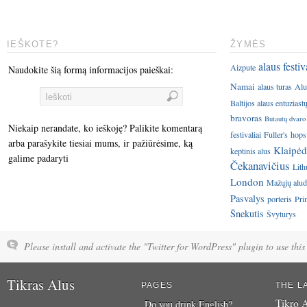
IEŠKOTE?
ŽYMĖS
alaus festiv
Aizpute
Naudokite šią formą informacijos paieškai:
Namai
alaus turas
Alu
Baltijos alaus entuziast
bravoras
Butautų dvaro
Niekaip nerandate, ko ieškoję? Palikite komentarą
festivaliai
Fuller's
hops
arba parašykite tiesiai mums, ir pažiūrėsime, ką
Klaipėd
keptinis alus
galime padaryti
Čekanavičius
Lith
London
Mažųjų aluda
Pasvalys
porteris
Pri
Šnekutis
Švyturys
Please install and activate the "Twitter for WordPress" plugin to use this 
Tikras Alus
PAGES
THE L
Tikro A
Do you drink English?