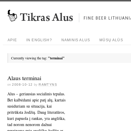
APIE
IN ENGLISH?
NAMINIS ALUS
MŪSŲ ALŪS
Currently viewing the tag:
"terminai"
Alaus terminai
on
2008-10-12
by
RAMTYNS
Alus – geriausias socialinis tepalas.
Bet kalbėdami apie patį alų, kartais
susiduriam su situacija, kai
pritrūksta žodžių. Daug literatūros,
kuri papuola į rankas, yra angliška,
tad norom nenorom dažnai
pereinama prie angliškų žodžių ar