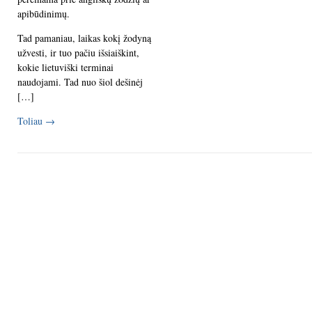
apibūdinimų.
Tad pamaniau, laikas kokį žodyną
užvesti, ir tuo pačiu išsiaiškint,
kokie lietuviški terminai
naudojami. Tad nuo šiol dešinėj
[…]
Toliau
→