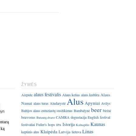
ŽYMĖS
alaus festivalis
Alaus
Aizpute
Alaus kelias
alaus kultūra
Alus
Apyniai
Namai
alaus turas
Aludarystė
Avilys
beer
Baltijos alaus entuziastų susitikimas
Bambalynė
biržai
bravoras
CAMRA
degustacija
English
festival
Butautų dvaro
entarą
Kaunas
Istorija
festivaliai
Fuller's
hops
IPA
Kalnapilis
 ką
Linas
Klaipėda
Latvija
keptinis alus
lietuva