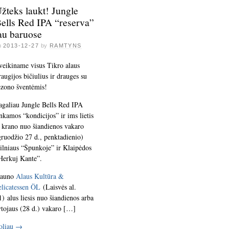
žteks laukt! Jungle
ells Red IPA “reserva”
au baruose
n
2013-12-27
by
RAMTYNS
veikiname visus Tikro alaus
raugijos bičiulius ir drauges su
ezono šventėmis!
agaliau Jungle Bells Red IPA
inkamos “kondicijos” ir ims lietis
š krano nuo šiandienos vakaro
gruodžio 27 d., penktadienio)
ilniaus “Špunkoje” ir Klaipėdos
Herkuj Kante”.
auno
Alaus Kultūra &
elicatessen ÖL
(Laisvės al.
1) alus liesis nuo šiandienos arba
ytojaus (28 d.) vakaro […]
oliau
→