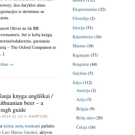
rewery, šios daryklos alaus
Eksperimentai
(32)
egustacijos ir derinimas su
aistu.
Filosofija
(2)
Istorija
(51)
arrett Oliver ne tik BB
rewmasteris, bet ir kelių knygų
Kalendorius
(16)
utorius/redaktorius, garsiausia
Maistas
(18)
urių – The Oxford Companion to
…]
Ragaujam
(57)
Renginiai
(44)
oliau
→
Salyklas
(5)
Šalys
(112)
Austrija
(2)
auja knyga angliškai /
Azija
(3)
ithuanian beer – a
ough guide
Belgija
(9)
n
2014-11-10
by
RAMTYNS
Britų salos
(20)
au
keletą metų trunkanti
pažintis
Čekija
(16)
u
Lars Marius Garshol
, aktyviu