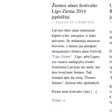
Žiemos alaus festivalio
U
Līgo Ziema 2014
B
įspūdžiai
j
on
2014-01-13
by
RAMTYNS
o
Latvijos tikro alaus entuziastai
S
kupini ryžto, energijos, ir laiko
d
nešvaisto. Jie atidarinėja nuosavus
s
bravorus, o šiemet jau antrąkart
suorganizavo žiemos alaus festivalį
P
“
Līgo Ziema
“. Līgo, arba Lyguo,
t
yra vasaros saulėgrįžos šventė,
i
švenčiama Latvijoje tuo metu, kai
(
mes švenčiame Jonines. Tad,
V
trumpai apie šių metų “Žiemos
“
Jonines”, kuriose teko apsilankyti.
K
Pernai mini festivalis vyko […]
d
6
Toliau
→
r
T