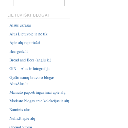
LIETUVIŠKI BLOGAI
Alaus užrašai
Alus Lietuvoje ir ne tik
Apie alų reportažai
Beergeek.lt
Bread and Beer (anglų k.)
GiN – Alus ir fotografija
Gyčio namų bravoro blogas
AlusAlus.lt
Mamuto papostringavimai apie alų
Modesto blogas apie kolekcijas ir alų
Naminis alus
Nulis.lt apie alų
Openol Storas