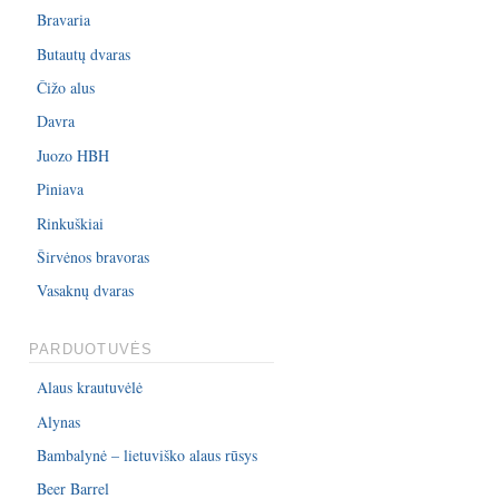
Bravaria
Butautų dvaras
Čižo alus
Davra
Juozo HBH
Piniava
Rinkuškiai
Širvėnos bravoras
Vasaknų dvaras
PARDUOTUVĖS
Alaus krautuvėlė
Alynas
Bambalynė – lietuviško alaus rūsys
Beer Barrel