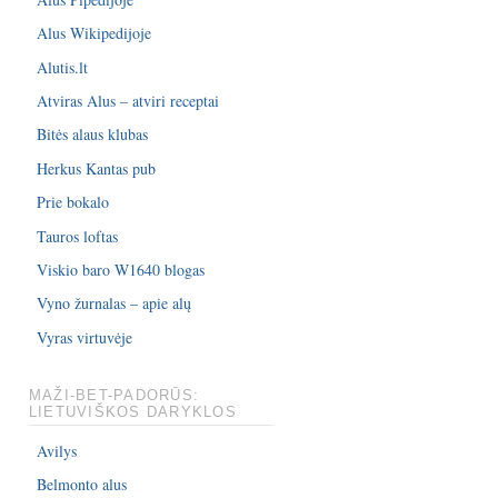
Alus Wikipedijoje
Alutis.lt
Atviras Alus – atviri receptai
Bitės alaus klubas
Herkus Kantas pub
Prie bokalo
Tauros loftas
Viskio baro W1640 blogas
Vyno žurnalas – apie alų
Vyras virtuvėje
MAŽI-BET-PADORŪS:
LIETUVIŠKOS DARYKLOS
Avilys
Belmonto alus