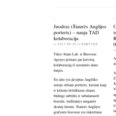
Juodras (Šiaurės Anglijos
O
porteris) – nauja TAD
i
kolaboracija
R
0
on
2017-08-16
by
RAMTYNS
o
Tikro Alaus Lab. ir Bravoras
A
Apynys pristato jau ketvirtą
s
kolaboraciją iš sezoninio alaus
linijos.
A
Z
Šis alus yra įkvėptas Angliško
X
senojo stiliaus porterio, kuriam kaip
V
ir kitiems britiškiems eliams
a
būdingi subtilūs ir subalansuoti
a
bruožai, leidžiantys mėgautis
i
skonių žaisme. Šiaurės Anglijos
t
grafystės bravorai yra išskirtiniai