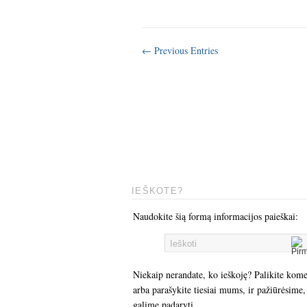
← Previous Entries
IEŠKOTE?
Naudokite šią formą informacijos paieškai:
Niekaip nerandate, ko ieškoję? Palikite kom
arba parašykite tiesiai mums, ir pažiūrėsime,
galime padaryti