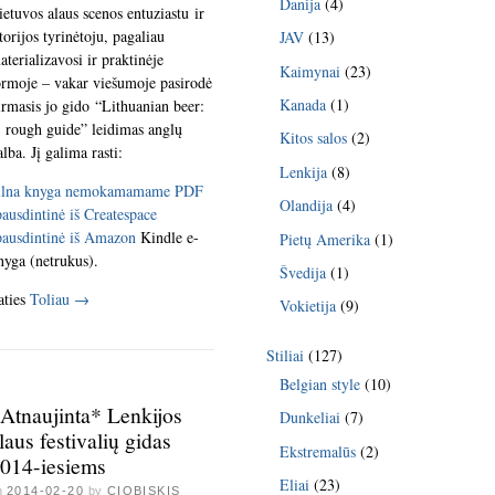
Danija
(4)
ietuvos alaus scenos entuziastu ir
storijos tyrinėtoju, pagaliau
JAV
(13)
aterializavosi ir praktinėje
Kaimynai
(23)
ormoje – vakar viešumoje pasirodė
Kanada
(1)
irmasis jo gido “Lithuanian beer:
 rough guide” leidimas anglų
Kitos salos
(2)
alba. Jį galima rasti:
Lenkija
(8)
ilna knyga nemokamamame PDF
Olandija
(4)
pausdintinė iš Createspace
pausdintinė iš Amazon
Kindle e-
Pietų Amerika
(1)
nyga (netrukus).
Švedija
(1)
aties
Toliau
→
Vokietija
(9)
Stiliai
(127)
Belgian style
(10)
Atnaujinta* Lenkijos
Dunkeliai
(7)
laus festivalių gidas
Ekstremalūs
(2)
014-iesiems
Eliai
(23)
n
2014-02-20
by
CIOBISKIS