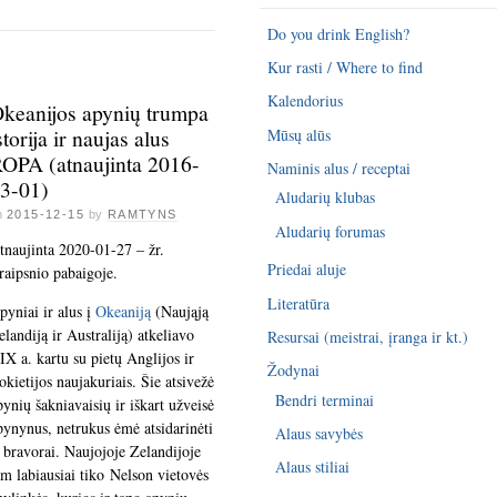
Do you drink English?
Kur rasti / Where to find
Kalendorius
keanijos apynių trumpa
storija ir naujas alus
Mūsų alūs
OPA (atnaujinta 2016-
Naminis alus / receptai
3-01)
Aludarių klubas
n
2015-12-15
by
RAMTYNS
Aludarių forumas
tnaujinta 2020-01-27 – žr.
Priedai aluje
traipsnio pabaigoje.
Literatūra
pyniai ir alus į
Okeaniją
(Naująją
elandiją ir Australiją) atkeliavo
Resursai (meistrai, įranga ir kt.)
IX a. kartu su pietų Anglijos ir
Žodynai
okietijos naujakuriais. Šie atsivežė
Bendri terminai
pynių šakniavaisių ir iškart užveisė
pynynus, netrukus ėmė atsidarinėti
Alaus savybės
r bravorai. Naujojoje Zelandijoje
Alaus stiliai
am labiausiai tiko Nelson vietovės