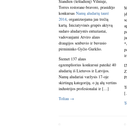
Šiandien (šeštadienį) Vilniuje,
Torres restorane-bravore, prasidėjo
M
konkursas
Namų aludarių taurė
į
2014
, organizuojama jau trečią
s
kartą. Iniciatyvinės grupės aktyvą
a
sudaro aludarystės entuziastai,
p
vadovaujami Atviro alaus
j
draugijos senbuvio ir buvusio
*
pirmininko Gyčio Gurklio.
p
i
Šiemet 137 alaus
egzempliorius konkursui pateikė 40
I
aludarių iš Lietuvos ir Latvijos.
Z
Namų aludariai varžysis 17-oje
P
skirtingų kategorijų, o jų alų vertins
T
industrijos profesionalai ir […]
[
Toliau
→
T