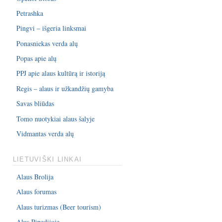
Petrashka
Pingvi – išgeria linksmai
Ponasniekas verda alų
Popas apie alų
PPJ apie alaus kultūrą ir istoriją
Regis – alaus ir užkandžių gamyba
Savas bliūdas
Tomo nuotykiai alaus šalyje
Vidmantas verda alų
LIETUVIŠKI LINKAI
Alaus Brolija
Alaus forumas
Alaus turizmas (Beer tourism)
Alus Pipedijoje