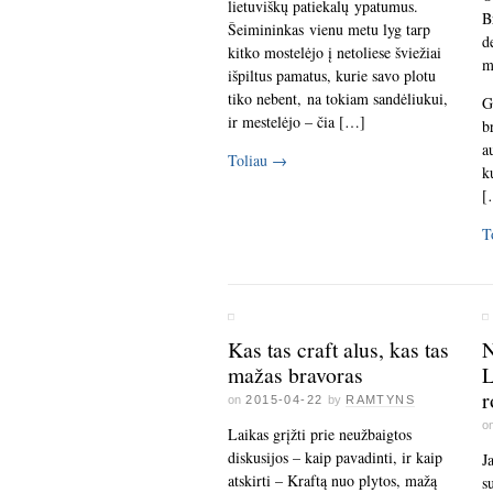
lietuviškų patiekalų ypatumus.
B
Šeimininkas vienu metu lyg tarp
d
kitko mostelėjo į netoliese šviežiai
m
išpiltus pamatus, kurie savo plotu
tiko nebent, na tokiam sandėliukui,
G
ir mestelėjo – čia […]
b
a
Toliau
→
k
[
T
Kas tas craft alus, kas tas
N
mažas bravoras
L
r
on
2015-04-22
by
RAMTYNS
o
Laikas grįžti prie neužbaigtos
diskusijos – kaip pavadinti, ir kaip
J
atskirti – Kraftą nuo plytos, mažą
s