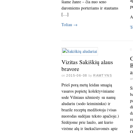
a
šiame žanre – čia nuo seno
p
daromiems porteriams ir stautams
[…]
A
Toliau
→
T
G
Vizitas Sakiškių alaus
B
bravore
a
on
2015-06-08
by
RAMTYNS
o
Prieš porą metų leidau smagią
Š
vasaros popietę kolektyviniame
b
sode Vilniaus užmiesty su namų
p
aludariu (sodo šeimininku) ir
d
brazile receptų medžiotoja (visas
d
nuorodas sudėjau teksto apačioje.)
r
Sėdėjome prie laužo, ant kurio
g
virėme alų ir šnekučiavomės apie
O