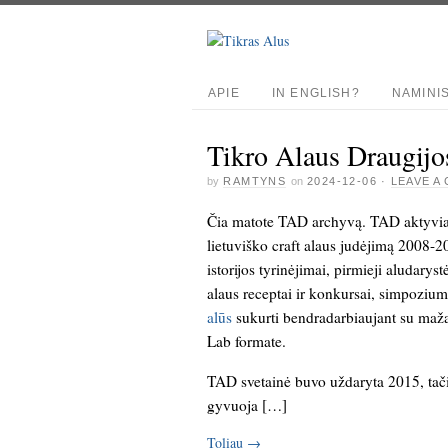
APIE
IN ENGLISH?
NAMINI
Tikro Alaus Draugijo
by
RAMTYNS
on
2024-12-06
·
LEAVE A
Čia matote TAD archyvą. TAD aktyvia
lietuviško craft alaus judėjimą 2008-2
istorijos tyrinėjimai, pirmieji aludarys
alaus receptai ir konkursai, simpoziu
alūs
sukurti bendradarbiaujant su maža
Lab formate.
TAD svetainė buvo uždaryta 2015, tači
gyvuoja […]
Toliau
→