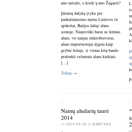
nuo miražo, o kriek‘ą nuo Žagarės?
L
i
Įdomių dalykų įvyko per
m
paskutiniuosius metus Lietuvos (ir
f
apskritai, Batijos šalių) alaus
p
scenoje. Naujoviški barai su šimtais
A
alaus, vis naujas mikrobravoras,
k
alaus importuotojai dygsta kaip
grybai lietuje, ir vienas kitą bando
p
pralenkti vežamais alaus kiekiais.
s
[…]
s
k
Toliau
→
P
Namų aludarių taurė
*
2014
a
2
on
2014-05-10
by
RAMTYNS
o