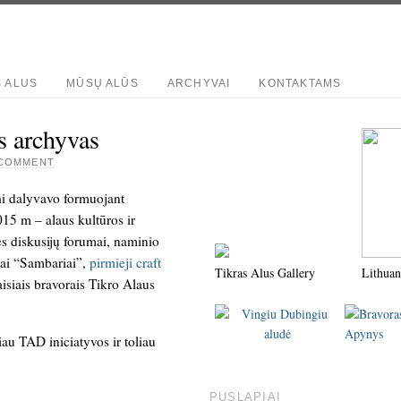
S ALUS
MŪSŲ ALŪS
ARCHYVAI
KONTAKTAMS
s archyvas
 COMMENT
i dalyvavo formuojant
015 m – alaus kultūros ir
tės diskusijų forumai, naminio
mai “Sambariai”,
pirmieji craft
Tikras Alus Gallery
Lithuan
isiais bravorais Tikro Alaus
au TAD iniciatyvos ir toliau
PUSLAPIAI