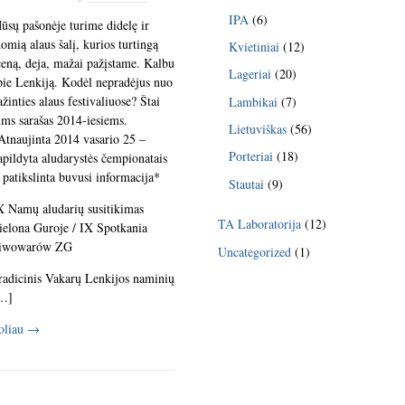
IPA
(6)
ūsų pašonėje turime didelę ir
domią alaus šalį, kurios turtingą
Kvietiniai
(12)
ceną, deja, mažai pažįstame. Kalbu
Lageriai
(20)
pie Lenkiją. Kodėl nepradėjus nuo
ažinties alaus festivaliuose? Štai
Lambikai
(7)
ums sarašas 2014-iesiems.
Lietuviškas
(56)
Atnaujinta 2014 vasario 25 –
Porteriai
(18)
apildyta aludarystės čempionatais
r patikslinta buvusi informacija*
Stautai
(9)
X Namų aludarių susitikimas
TA Laboratorija
(12)
ielona Guroje / IX Spotkania
iwowarów ZG
Uncategorized
(1)
radicinis Vakarų Lenkijos naminių
…]
oliau
→