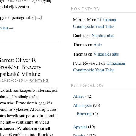
pylinkės, kurios ir tapo apynių
rodukcijos centru.
KOMENTARAI
pyniai pamėgo šiltą […]
Martin. M
on
Lithuanian
Countryside Yeast Tales
oliau
→
Danius
on
Naminis alus
Thomas
on
Apie
Thomas
on
Vilkasalės alus
arrett Oliver iš
Peter Rowswell
on
Lithuanian
rooklyn Brewery
Countryside Yeast Tales
psilankė Vilniuje
n
2015-05-25
by
RAMTYNS
KATEGORIJOS
iek tiek susikaupusio informacijos
Alinės
(42)
alasto iš besibaigiančio
avasario. Pirmosiomis gegužės
Aludarystė
(96)
ienomis vykusios Aludarių taurės
Bravorai
(4)
atos beveik sutapo su kitu įdomiu
enginiu – susitikimu su vienu
Apyniai
(19)
arsiausių JAV aludarių Garrett
liver iš emblematinio Brooklyn
Bendra
(132)