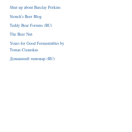
Shut up about Barclay Perkins
Stonch’s Beer Blog
Teddy Bear Forums (RU)
The Beer Nut
Yours for Good Fermentables by
Tomas Cizauskas
Домашний пивовар (RU)