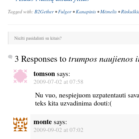
Tagged with:
B2Gether
•
Fulgor
•
Kanapinis
•
Mėmelis
•
Rinkuški
Niežti pasidalinti su kitais?
3 Responses to
trumpos naujienos i
tomson
says:
2009-07-02 at 07:58
Nu vuo, nespiejuom uzpatentauti sava
teks kita uzvadinima douti:(
monte
says:
2009-09-02 at 07:02