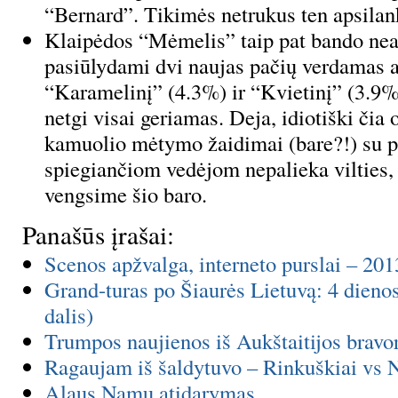
“Bernard”. Tikimės netrukus ten apsilanky
Klaipėdos “Mėmelis” taip pat bando neat
pasiūlydami dvi naujas pačių verdamas a
“Karamelinį” (4.3%) ir “Kvietinį” (3.9%)
netgi visai geriamas. Deja, idiotiški čia
kamuolio mėtymo žaidimai (bare?!) su p
spiegiančiom vedėjom nepalieka vilties, t
vengsime šio baro.
Panašūs įrašai:
Scenos apžvalga, interneto purslai – 20
Grand-turas po Šiaurės Lietuvą: 4 dienos
dalis)
Trumpos naujienos iš Aukštaitijos bravo
Ragaujam iš šaldytuvo – Rinkuškiai vs 
Alaus Namų atidarymas