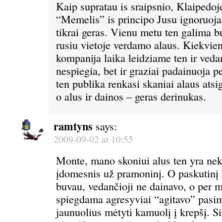
Kaip supratau is sraipsnio, Klaipedoj
“Memelis” is principo Jusu ignoruoja
tikrai geras. Vienu metu ten galima b
rusiu vietoje verdamo alaus. Kiekvien
kompanija laika leidziame ten ir vedan
nespiegia, bet ir graziai padainuoja p
ten publika renkasi skaniai alaus atsig
o alus ir dainos – geras derinukas.
ramtyns
says:
2009-09-02 at 10:55
Monte, mano skoniui alus ten yra nek
įdomesnis už pramoninį. O paskutinį 
buvau, vedančioji ne dainavo, o per 
spiegdama agresyviai “agitavo” pasi
jaunuolius mėtyti kamuolį į krepšį. S