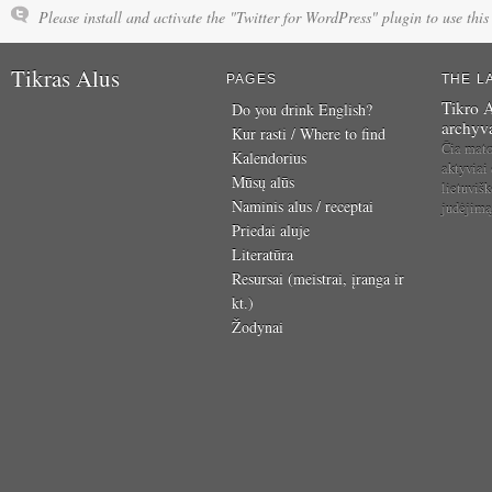
Please install and activate the "Twitter for WordPress" plugin to use this 
Tikras Alus
PAGES
THE L
Tikro A
Do you drink English?
archyv
Kur rasti / Where to find
Čia mat
Kalendorius
aktyviai
Mūsų alūs
lietuvišk
Naminis alus / receptai
judėjim
Priedai aluje
Literatūra
Resursai (meistrai, įranga ir
kt.)
Žodynai