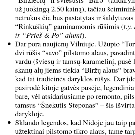
už juokingą 2.50 kainą), tačiau šeiminin
netrukus čia bus pastatytas ir šaldytuvas
“Rinkuškių” gaminamomis rūšimis (
t.y
ir “Prieš & Po” alumi
).
Dar pora naujienų Vilniuje. Užupio “To
dvi rūšis “savo” pilstomo alaus, pavadin
vardu (šviesų ir tamsų-karamelinį, pusė li
skanų alų jiems tiekia “Biržų alaus” bra
kad tai tradicinės daryklos rūšys. Dar 
pasirodė kitoje gatvės pusėje, legendin
bare, vėl atsidariusiame po remonto, pil
tamsus “Šnekutis Steponas” – šis išvirt
darykloje.
Sklando legendos, kad Nidoje jau taip pa
užtektinai pilstomo tikro alaus, tame tar