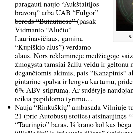
paragauti naujo “Aukštaitijos
bravorų” arba UAB “Fulgor”
berods “Butautuose”
(pasak
Vidmanto “Alučio”
Laurinavičiaus, gamina
Ša
“Kupiškio alus”) verdamo
alaus. Nors reklaminėje medžiagoje vai
žmogysta tamsiai žaliu veidu ir geltonu
degančiomis akimis, pats “Kanapinis” al
gintarine spalva ir lengvu kartumu, prid
6% ABV stiprumą. Ar sudėtyje naudoja
reikia papildomo tyrimo…
Nauja “Rinkuškių” ambasada Vilniuje tu
21 (prie Autobusų stoties) atsinaujinęs
“
“Tauringio” baras. Iš krano kol kas bėga
“Biržiečių” ir šviesusis “Baro” (atidary