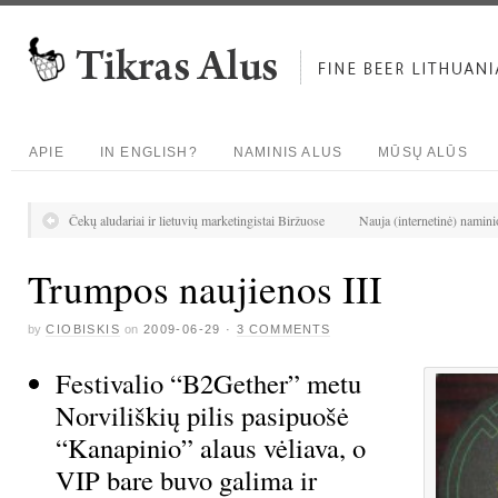
APIE
IN ENGLISH?
NAMINIS ALUS
MŪSŲ ALŪS
Čekų aludariai ir lietuvių marketingistai Biržuose
Nauja (internetinė) namin
Trumpos naujienos III
by
CIOBISKIS
on
2009-06-29
·
3 COMMENTS
Festivalio “B2Gether” metu
Norviliškių pilis pasipuošė
“Kanapinio” alaus vėliava, o
VIP bare buvo galima ir