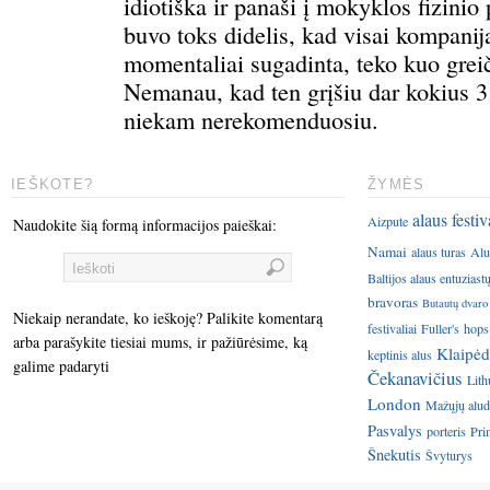
idiotiška ir panaši į mokyklos fizini
buvo toks didelis, kad visai kompanij
momentaliai sugadinta, teko kuo greič
Nemanau, kad ten grįšiu dar kokius 3 
niekam nerekomenduosiu.
IEŠKOTE?
ŽYMĖS
alaus festiv
Aizpute
Naudokite šią formą informacijos paieškai:
Namai
alaus turas
Alu
Baltijos alaus entuziast
bravoras
Butautų dvaro
Niekaip nerandate, ko ieškoję? Palikite komentarą
festivaliai
Fuller's
hops
arba parašykite tiesiai mums, ir pažiūrėsime, ką
Klaipėd
keptinis alus
galime padaryti
Čekanavičius
Lith
London
Mažųjų aluda
Pasvalys
porteris
Pri
Šnekutis
Švyturys