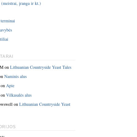
 (meistrai, įranga ir kt.)
i
 terminai
savybės
tiliai
TARAI
 M
on
Lithuanian Countryside Yeast Tales
on
Naminis alus
on
Apie
on
Vilkasalės alus
owswell
on
Lithuanian Countryside Yeast
ORIJOS