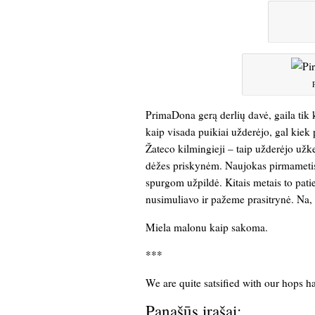
PrimaDona gerą derlių davė, gaila tik
kaip visada puikiai užderėjo, gal kiek
Žateco kilmingieji – taip užderėjo užk
dėžes priskynėm. Naujokas pirmametis a
spurgom užpildė. Kitais metais to pati
nusimuliavo ir pažeme prasitrynė. Na, 
Miela malonu kaip sakoma.
***
We are quite satsified with our hops ha
Panašūs įrašai: