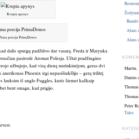
Resursai
Žodyna
Kvepia apynys
Bendri
Alaus 
Pirma porcija PrimaDonos
Alaus s
 kad dalis spurgų padžiūvo dar vasarą. Freda ir Marynka
 prasčiau pasirodė Aromat Polesja. Užtat pradžiugino
KOMEN
erojo užbujojo, kad visą dieną nurinkinėjom, geras dvi
Martin.
nerikonas Phoenix irgi nepasišiukšlijo – gerą trilitrį
Danius
es lauksim iš anglo Fuggles, kuris šiemet kažkaip
Thomas
bet bent smagu, kad prigijo.
Thomas
Peter R
Tales
rvest.
KATEG