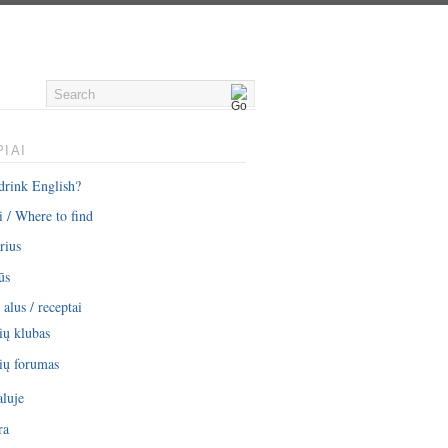
IAI
drink English?
i / Where to find
rius
ūs
alus / receptai
ių klubas
ių forumas
aluje
ra