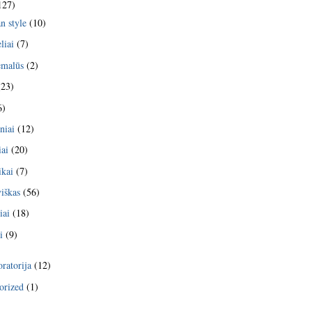
127)
n style
(10)
liai
(7)
emalūs
(2)
23)
6)
niai
(12)
iai
(20)
kai
(7)
viškas
(56)
iai
(18)
i
(9)
ratorija
(12)
orized
(1)