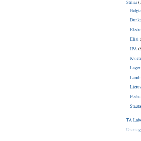
Stiliai
(
Belgia
Dunke
Ekstr
Eliai
(
IPA
(
Kvieti
Lager
Lambi
Lietu
Porter
Stauta
TA Labo
Uncateg