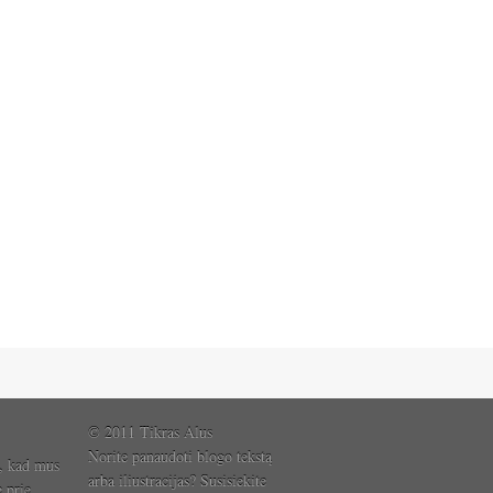
© 2011 Tikras Alus
Norite panaudoti blogo tekstą
, kad mus
arba iliustracijas? Susisiekite
e prie