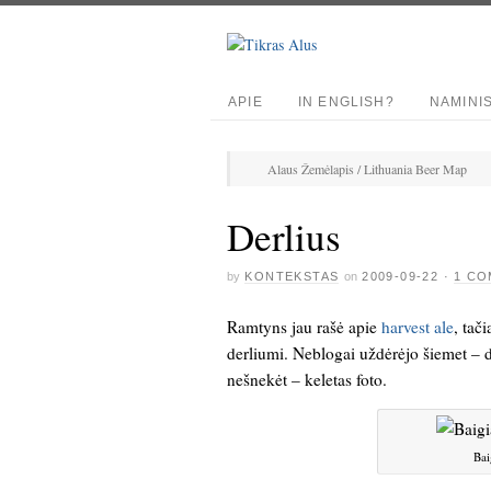
APIE
IN ENGLISH?
NAMINI
Alaus Žemėlapis / Lithuania Beer Map
Derlius
by
KONTEKSTAS
on
2009-09-22
·
1 C
Ramtyns jau rašė apie
harvest ale
, tač
derliumi. Neblogai uždėrėjo šiemet – 
nešnekėt – keletas foto.
Bai