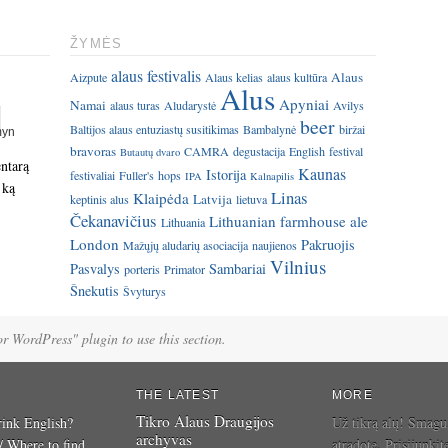
ŽYMĖS
alaus festivalis
Alaus
Aizpute
Alaus kelias
alaus kultūra
Alus
Apyniai
Namai
alaus turas
Aludarystė
Avilys
beer
Baltijos alaus entuziastų susitikimas
Bambalynė
biržai
bravoras
CAMRA
degustacija
English
festival
Butautų dvaro
entarą
Kaunas
Istorija
festivaliai
Fuller's
hops
IPA
Kalnapilis
 ką
Linas
Klaipėda
Latvija
keptinis alus
lietuva
Čekanavičius
Lithuanian farmhouse ale
Lithuania
London
Pakruojis
Mažųjų aludarių asociacija
naujienos
Vilnius
Pasvalys
Sambariai
porteris
Primator
Šnekutis
Švyturys
for WordPress" plugin to use this section.
THE LATEST
MORE
Tikro Alaus Draugijos
ink English?
Už tikrą alų! Smagu
archyvas
 / Where to find
atradote. Prisijunkit