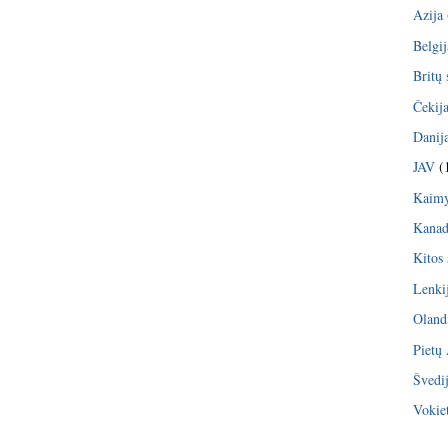
Azija
Belgij
Britų 
Čekij
Danij
JAV
(
Kaimy
Kana
Kitos 
Lenki
Oland
Pietų
Švedi
Vokiet