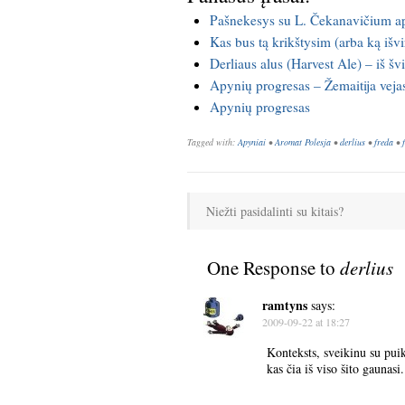
Pašnekesys su L. Čekanavičium ap
Kas bus tą krikštysim (arba ką išvirs
Derliaus alus (Harvest Ale) – iš šv
Apynių progresas – Žemaitija veja
Apynių progresas
Tagged with:
Apyniai
•
Aromat Polesja
•
derlius
•
freda
•
Niežti pasidalinti su kitais?
One Response to
derlius
ramtyns
says:
2009-09-22 at 18:27
Konteksts, sveikinu su pui
kas čia iš viso šito gaunasi.