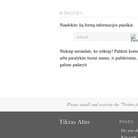
IEŠKOTE?
Naudokite šią formą informacijos paieškai:
Niekaip nerandate, ko ieškoję? Palikite kom
arba parašykite tiesiai mums, ir pažiūrėsime,
galime padaryti
Please install and activate the "Twitter 
Tikras Alus
PAGES
Do you dr
Kur rasti