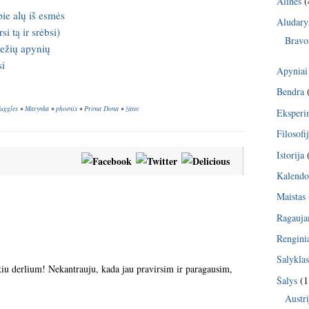
Alinės
(
ie alų iš esmės
Aludary
i tą ir srėbsi)
Bravo
iežių apynių
si
Apyniai
Bendra
fuggles
•
Marynka
•
phoenix
•
Prima Dona
•
žatec
Eksperi
Filosofi
Istorija
Kalendo
Maistas
Ragauj
Rengini
Salykla
kiu derlium! Nekantrauju, kada jau pravirsim ir paragausim,
Šalys
(1
Austri