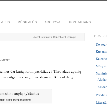
S ALUS
MŪSŲ ALŪS
ARCHYVAI
KONTAKTAMS
PUSLAP
Aecht Sclenkerla Rauchbier Lietuvoje
Do you 
Kur rast
Kalendo
OMMENT
Mūsų al
iau mes dar kartą norim pasidžiaugti Tikro alaus apynių
Naminis 
du savaitgalius visa gimine skynėm. Bet kad daug
Aludar
Aludar
Priedai 
giant skinti anglų nykštukus
Literatū