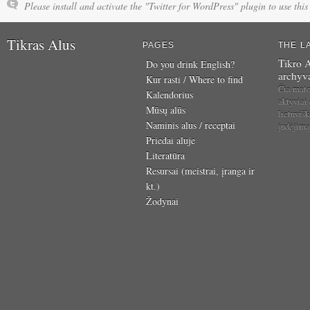
Please install and activate the "Twitter for WordPress" plugin to use this 
Tikras Alus
PAGES
THE L
Tikro A
Do you drink English?
archyv
Kur rasti / Where to find
Čia mat
Kalendorius
aktyviai
Mūsų alūs
lietuvišk
Naminis alus / receptai
judėjim
Priedai aluje
Literatūra
Resursai (meistrai, įranga ir
kt.)
Žodynai