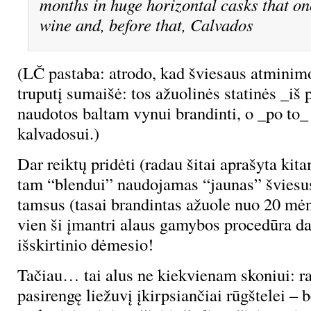
months in huge horizontal casks that on
wine and, before that, Calvados
(LČ pastaba: atrodo, kad šviesaus atminim
truputį sumaišė: tos ažuolinės statinės _iš
naudotos baltam vynui brandinti, o _po to_ (
kalvadosui.)
Dar reiktų pridėti (radau šitai aprašyta kita
tam “blendui” naudojamas “jaunas” šviesus
tamsus (tasai brandintas ažuole nuo 20 mėn
vien ši įmantri alaus gamybos procedūra dar
išskirtinio dėmesio!
Tačiau… tai alus ne kiekvienam skoniui: r
pasirengę liežuvį įkirpsiančiai rūgštelei – b