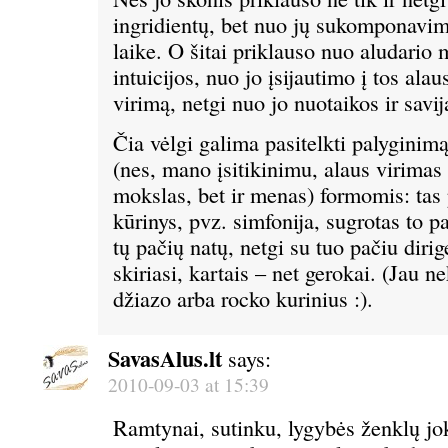
ingridientų, bet nuo jų sukomponavim
laike. O šitai priklauso nuo aludario 
intuicijos, nuo jo įsijautimo į tos alau
virimą, netgi nuo jo nuotaikos ir sav
Čia vėlgi galima pasitelkti palygini
(nes, mano įsitikinimu, alaus virimas 
mokslas, bet ir menas) formomis: tas
kūrinys, pvz. simfonija, sugrotas to pa
tų pačių natų, netgi su tuo pačiu dirig
skiriasi, kartais – net gerokai. (Jau n
džiazo arba rocko kurinius :).
SavasAlus.lt
says:
2010-09-03 at 15:39
Ramtynai, sutinku, lygybės ženklų jok