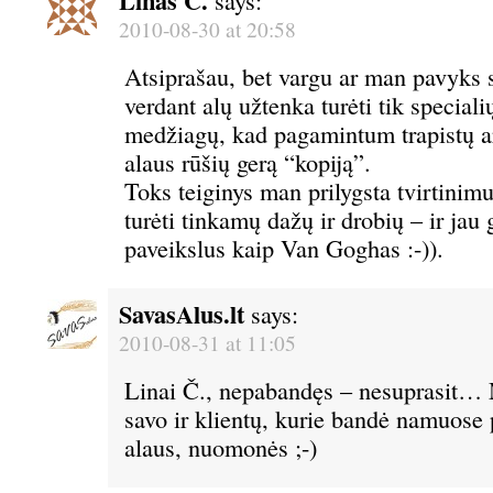
Linas Č.
2010-08-30 at 20:58
Atsiprašau, bet vargu ar man pavyks sa
verdant alų užtenka turėti tik specialių
medžiagų, kad pagamintum trapistų ar
alaus rūšių gerą “kopiją”.
Toks teiginys man prilygsta tvirtinimu
turėti tinkamų dažų ir drobių – ir jau g
paveikslus kaip Van Goghas :-)).
SavasAlus.lt
says:
2010-08-31 at 11:05
Linai Č., nepabandęs – nesuprasit… 
savo ir klientų, kurie bandė namuose 
alaus, nuomonės ;-)