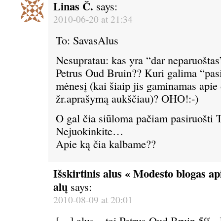
Linas Č.
says:
2010-06-20 at 21:34
To: SavasAlus
Nesupratau: kas yra “dar neparuoštas
Petrus Oud Bruin?? Kuri galima “pasi
mėnesį (kai šiaip jis gaminamas apie
žr.aprašymą aukščiau)? OHO!:-)
O gal čia siūloma pačiam pasiruošti 
Nejuokinkite…
Apie ką čia kalbame??
Išskirtinis alus « Modesto blogas api
alų
says:
2010-08-09 at 20:01
[…] alus – tai Petrus Oud Bruin 5%. Jį