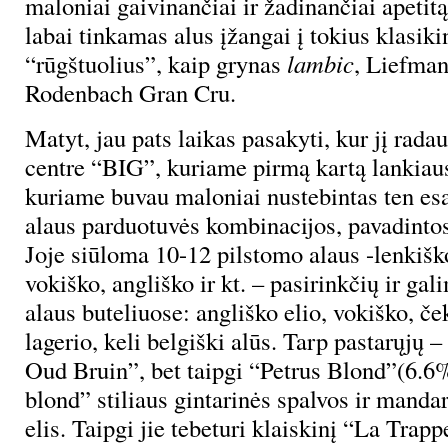
maloniai gaivinančiai ir žadinančiai apetitą
labai tinkamas alus įžangai į tokius klasiki
“rūgštuolius”, kaip grynas
lambic
, Liefma
Rodenbach Gran Cru.
Matyt, jau pats laikas pasakyti, kur jį rada
centre “BIG”, kuriame pirmą kartą lankiaus
kuriame buvau maloniai nustebintas ten esa
alaus parduotuvės kombinacijos, pavadinto
Joje siūloma 10-12 pilstomo alaus -lenkišk
vokiško, angliško ir kt. – pasirinkčių ir gal
alaus buteliuose: angliško elio, vokiško, če
lagerio, keli belgiški alūs. Tarp pastarųjų –
Oud Bruin”, bet taipgi “Petrus Blond”(6.6
blond” stiliaus gintarinės spalvos ir manda
elis. Taipgi jie tebeturi klaiskinį “La Trapp