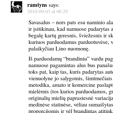
ramtyns
says:
2010-09-03 at 06:29
Savasalus – nors pats esu naminio al
ir įsitikinau, kad namuose padarytas a
begalę kartų geresnis, šviežesnis ir s
kuriuos parduodamus parduotuvėse, vi
palaikyčiau Lino nuomonę.
Iš parduodamų “brandiniu” vardu pag
namuose pagamintas alus bus panašus,
toks pat, kaip tas, kuris padarytas au
vienuolyne jo salygomis, šimtmečiais
metodika, amato ir komercine paslap
mielėmis (tos kurios parduodamos, gr
originalių mielių paprastesnė variacij
medinėse statinėse, vėliau sumaišyta
proporcijomis ir vėl brandintas atiti