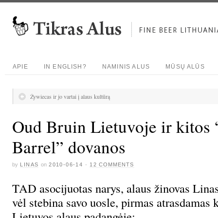
APIE
IN ENGLISH?
NAMINIS ALUS
MŪSŲ ALŪS
Żywiecas ir jo vartai į alaus kultūrą
Oud Bruin Lietuvoje ir kitos
Barrel” dovanos
by
LINAS
on
2010-06-14
·
12 COMMENTS
TAD asocijuotas narys, alaus žinovas Linas
vėl stebina savo uosle, pirmas atrasdamas 
Lietuvos alaus padangėje: