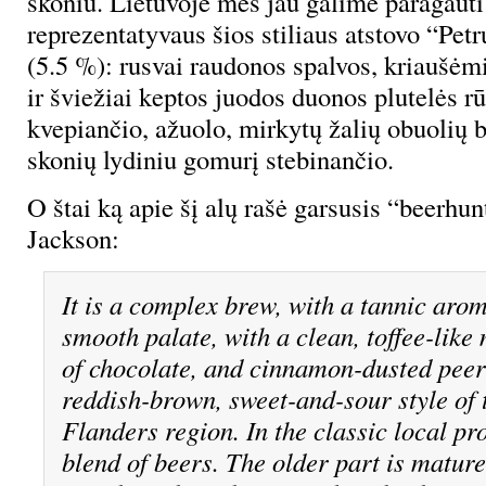
skoniu. Lietuvoje mes jau galime paragauti 
reprezentatyvaus šios stiliaus atstovo “Pet
(5.5 %): rusvai raudonos spalvos, kriaušėmi
ir šviežiai keptos juodos duonos plutelės r
kvepiančio, ažuolo, mirkytų žalių obuolių 
skonių lydiniu gomurį stebinančio.
O štai ką apie šį alų rašė garsusis “beerhu
Jackson:
It is a complex brew, with a tannic aro
smooth palate, with a clean, toffee-like 
of chocolate, and cinnamon-dusted peers
reddish-brown, sweet-and-sour style of 
Flanders region. In the classic local pro
blend of beers. The older part is matur