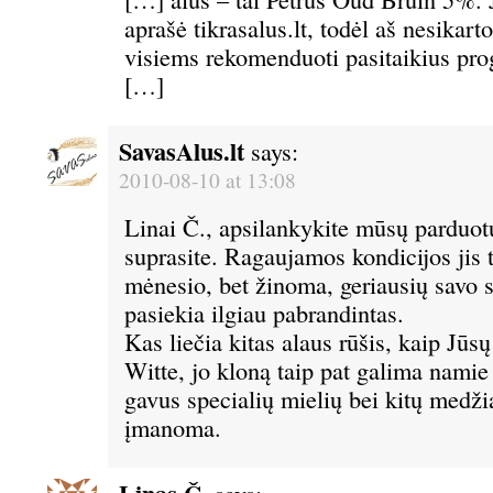
aprašė tikrasalus.lt, todėl aš nesikart
visiems rekomenduoti pasitaikius prog
[…]
SavasAlus.lt
says:
2010-08-10 at 13:08
Linai Č., apsilankykite mūsų parduotu
suprasite. Ragaujamos kondicijos jis
mėnesio, bet žinoma, geriausių savo s
pasiekia ilgiau pabrandintas.
Kas liečia kitas alaus rūšis, kaip Jūs
Witte, jo kloną taip pat galima namie
gavus specialių mielių bei kitų medži
įmanoma.
says: