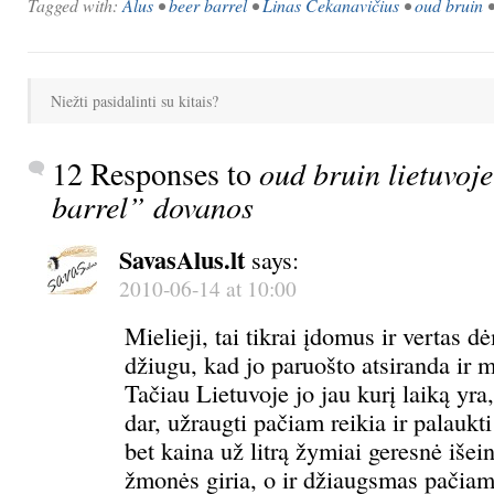
Tagged with:
Alus
•
beer barrel
•
Linas Čekanavičius
•
oud bruin
Niežti pasidalinti su kitais?
12 Responses to
oud bruin lietuvoje
barrel” dovanos
SavasAlus.lt
says:
2010-06-14 at 10:00
Mielieji, tai tikrai įdomus ir vertas d
džiugu, kad jo paruošto atsiranda ir 
Tačiau Lietuvoje jo jau kurį laiką yra
dar, užraugti pačiam reikia ir palaukt
bet kaina už litrą žymiai geresnė išein
žmonės giria, o ir džiaugsmas pačiam