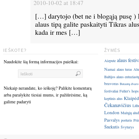
2010-10-02 at 18:47
[…] darytojo (bet ne i blogąją pusę ) 
alaus tipą galite paskaityti Tikras alu
kada ir mes […]
IEŠKOTE?
ŽYMĖS
alaus festiv
Aizpute
Naudokite šią formą informacijos paieškai:
Namai
alaus turas
Alu
Baltijos alaus entuziast
bravoras
Butautų dvaro
Niekaip nerandate, ko ieškoję? Palikite komentarą
festivaliai
Fuller's
hops
arba parašykite tiesiai mums, ir pažiūrėsime, ką
Klaipėd
keptinis alus
galime padaryti
Čekanavičius
Lith
London
Mažųjų aluda
Pasvalys
porteris
Pri
Šnekutis
Švyturys