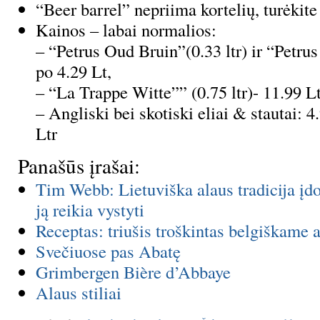
“Beer barrel” nepriima kortelių, turėkite
Kainos – labai normalios:
– “Petrus Oud Bruin”(0.33 ltr) ir “Petrus
po 4.29 Lt,
– “La Trappe Witte”” (0.75 ltr)- 11.99 Lt
– Angliski bei skotiski eliai & stautai: 4
Ltr
Panašūs įrašai:
Tim Webb: Lietuviška alaus tradicija įdo
ją reikia vystyti
Receptas: triušis troškintas belgiškame a
Svečiuose pas Abatę
Grimbergen Bière d’Abbaye
Alaus stiliai