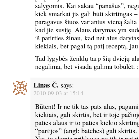
salygomis. Kai sakau “panašus”, negal
kiek smarkai jis gali būti skirtingas
paragavus šiuos variantus vieną šalia k
kad jie susiję. Alaus darymas yra sud
iš patirties žinau, kad net alus darytas
kiekiais, bet pagal tą patį receptą, jau
Tad lygybės ženklų tarp šių dviejų ala
negalima, bet visada galima tobulėti :
Linas Č.
says:
2010-09-03 at 15:14
Būtent! Ir ne tik tas pats alus, pagami
kiekiais, gali skirtis, bet ir toje pačio
paties alaus ir to paties kiekio skirtin
“partijos” (angl: batches) gali skirtis. 
Nes jo skonis priklauso ne tik ir netgi