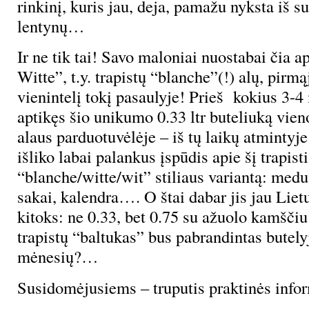
rinkinį, kuris jau, deja, pamažu nyksta iš 
lentynų…
Ir ne tik tai! Savo maloniai nuostabai čia 
Witte”, t.y. trapistų “blanche”(!) alų, pirmąj
vienintelį tokį pasaulyje! Prieš kokius 3-
aptikęs šio unikumo 0.33 ltr buteliuką vien
alaus parduotuvėlėje – iš tų laikų atmintyje
išliko labai palankus įspūdis apie šį trapist
“blanche/witte/wit” stiliaus variantą: medu
sakai, kalendra…. O štai dabar jis jau Lietu
kitoks: ne 0.33, bet 0.75 su ažuolo kamščiu
trapistų “baltukas” bus pabrandintas butely
mėnesių?…
Susidomėjusiems – truputis praktinės infor