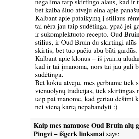
negalima tarp skirtingo alaus, kad ir t
bet kalba šiuo atveju eina apie panaš
Kalbant apie pataikymą į stiliaus rėm
tai nėra jau taip sudėtinga, ypač jei g
ir sukomplektuoto recepto. Oud Bruin
stilius, ir Oud Bruin du skirtingi alūs
skirtis, bet tuo pačiu abu būti gardūs.
Kalbant apie klonus – iš įvairių aluda
kad ir tai įmanoma, nors tai jau gali 
sudėtinga.
Bet kokiu atveju, mes gerbiame tiek 
vienuolynų tradicijas, tiek skirtingas
taip pat manome, kad geriau dešimt k
nei vieną kartą nepabandyti :)
Kaip mes namuose Oud Bruin alų 
Pingvi – išgerk linksmai
says: