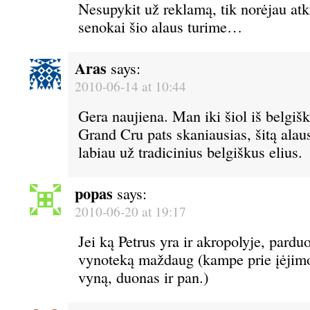
Nesupykit už reklamą, tik norėjau atk
senokai šio alaus turime…
Aras
says:
2010-06-14 at 10:44
Gera naujiena. Man iki šiol iš belgi
Grand Cru pats skaniausias, šitą alaus
labiau už tradicinius belgiškus elius.
popas
says:
2010-06-20 at 19:17
Jei ką Petrus yra ir akropolyje, pardu
vynoteką maždaug (kampe prie įėjimo
vyną, duonas ir pan.)