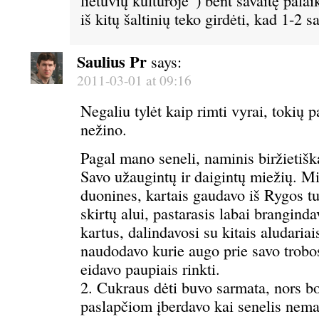
lietuvių kultūroje”) bent savaitę palai
iš kitų šaltinių teko girdėti, kad 1-2 s
Saulius Pr
says:
2011-03-01 at 09:16
Negaliu tylėt kaip rimti vyrai, tokių 
nežino.
Pagal mano seneli, naminis biržietišk
Savo užaugintų ir daigintų miežių. M
duonines, kartais gaudavo iš Rygos t
skirtų alui, pastarasis labai brangind
kartus, dalindavosi su kitais aludaria
naudodavo kurie augo prie savo trobo
eidavo paupiais rinkti.
2. Cukraus dėti buvo sarmata, nors bo
paslapčiom įberdavo kai senelis nema