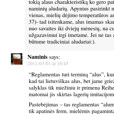
tokią alaus charakteristiką ko gero pa
naminių aludarių. Apynius pasirinkt n
vienas, mielių dėjimo temperatūros am
37)- tad isitenkame, alus imamas ska
nuo savaites iki dviejų mėnesių, na cu
užgazavimui irgi imetame. Jei ne tas 
būtume tradiciniai aludariai:).
Naminis
says:
2011-03-01 at 16:45
“Reglamentas turi terminą “alus”, k
kad tai lietuviškas alus, bet jame gri
salyklas tik miežiniu ir primena Reihe
matomai jis skirtas lagerių imitacijo
Pastebėjimas – tas reglamentas “alumi
tik apatinės ferm. mielėmis pagamintą 