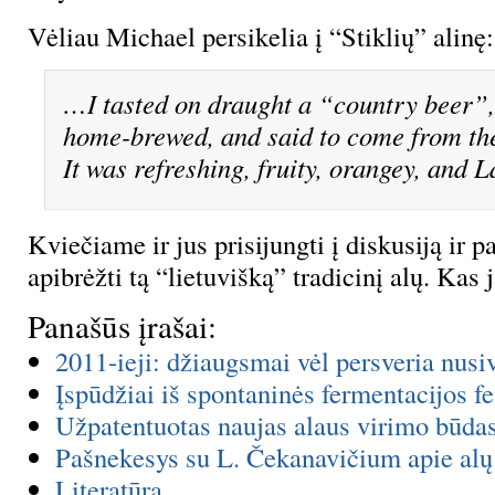
Vėliau Michael persikelia į “Stiklių” alinę:
…I tasted on draught a “country beer”,
home-brewed, and said to come from the
It was refreshing, fruity, orangey, and L
Kviečiame ir jus prisijungti į diskusiją ir pa
apibrėžti tą “lietuvišką” tradicinį alų. Kas
Panašūs įrašai:
2011-ieji: džiaugsmai vėl persveria nus
Įspūdžiai iš spontaninės fermentacijos fe
Užpatentuotas naujas alaus virimo būda
Pašnekesys su L. Čekanavičium apie alų
Literatūra