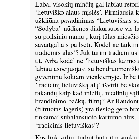
Laba, visokių minčių gal labiau retor
‘lietuviško alaus mįslės’. Pirmiausia 
užkliūna pavadinimas “Lietuviškas s
“Sodyba” nūdienos diskursuose vis la
su poilsiniu namu į kurį tūlas miesčio
savaitgaliais pailsėti. Kodėl ne tarkim
tradicinis alus’? Juk turim tradicinius
t.t. Arba kodėl ne ‘lietuviškas kaimo a
labiau asocijuojasi su bendruomenišk
gyvenimu kokiam vienkiemyje. Ir be t
‘tradicinį lietuvišką alų’ išvirti be sk
rakandų kaip kad mielių, medinių sąl
brandinimo bačkų, filtrų? Ar Raudonų
(filtruotas lageris) yra tiesiog gero br
tinkamai subalansuoto kartumo alus,
‘tradicinis lietuviškas’?
Kas link stilių, turbūt būtų itin sunku