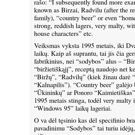
rašo: “I subsequently found more exa
known as Birzai, Radvilu (after the re
family), “country beer” or even “hom
strong, reddish lagers, very malty, w
house characters” etc.
Veiksmas vyksta 1995 metais, iki Dva
laikų. Kaip aš suprantu, tai jis čia ge
fabrikinius, nei “sodybos” alus – “Bi
“biržietiškąjį”, receptą naudojo net k
“Biržų”, “Radvilų” (kiek žinau darė “
“Kalnapilis”). “Country beer” galėjo
“Ūkininkų” ar Ponoro “Kaimietiškas” 
1995 metais stinga, todėl very malty ir
“Windows 95” laikų lageriai.
O va dėl tęsinio kas dėl specifinio br
pavadinimu “Sodybos” tai turiu idėjų,