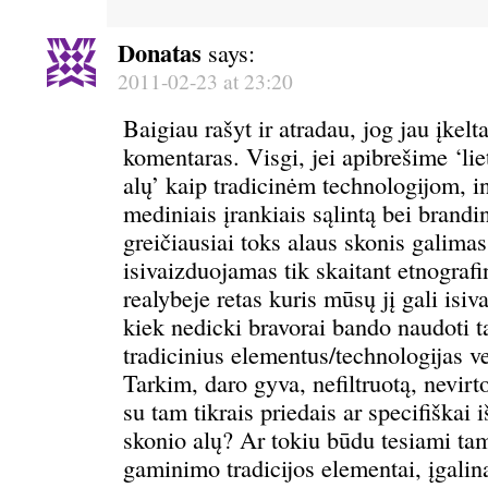
Donatas
says:
2011-02-23 at 23:20
Baigiau rašyt ir atradau, jog jau įkel
komentaras. Visgi, jei apibrešime ‘lie
alų’ kaip tradicinėm technologijom, in
mediniais įrankiais sąlintą bei brandin
greičiausiai toks alaus skonis galimas
isivaizduojamas tik skaitant etnografi
realybeje retas kuris mūsų jį gali isiv
kiek nedicki bravorai bando naudoti t
tradicinius elementus/technologijas v
Tarkim, daro gyva, nefiltruotą, nevirt
su tam tikrais priedais ar specifiškai 
skonio alų? Ar tokiu būdu tesiami tam
gaminimo tradicijos elementai, įgalina