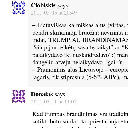
Ciobiskis
says:
2011-03-05 at 20:49
– Lietuviškas kaimiškas alus (virtas,
bendri skiriamieji bruožai: nevirinta 
indai, TRUMPIAU BRANDINAMAS (
“šiaip jau reikėtų savaitę laikyt” a
palaikydavo iki nuskaidrėdavo”:) man
daugeliu atveju nelaikydavo ilgai :);
– Pramoninis alus Lietuvoje – europi
lageris, tik stipresnis (5-6% ABV),
Donatas
says:
2011-03-11 at 11:02
Kad trumpas brandinimas yra tradicin
sutikti butu sunku- tai priestarauja et