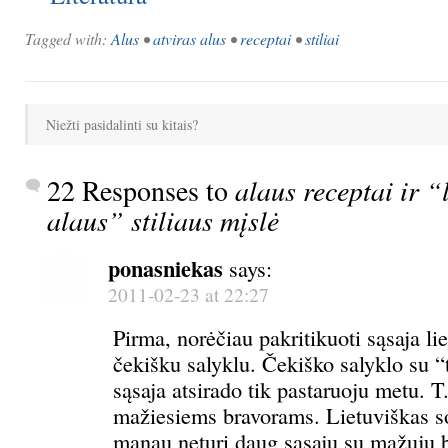
Tagged with:
Alus
•
atviras alus
•
receptai
•
stiliai
Niežti pasidalinti su kitais?
22 Responses to
alaus receptai ir “
alaus” stiliaus mįslė
ponasniekas
says:
2011-02-23 at 22:27
Pirma, norėčiau pakritikuoti sąsaja li
čekišku salyklu. Čekiško salyklo su “
sąsaja atsirado tik pastaruoju metu. T
mažiesiems bravorams. Lietuviškas s
manau neturi daug sąsaju su mažųjų 