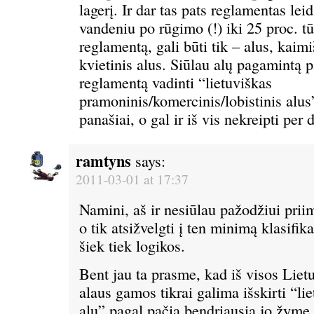
lagerį. Ir dar tas pats reglamentas leid
vandeniu po rūgimo (!) iki 25 proc. tū
reglamentą, gali būti tik – alus, kaim
kvietinis alus. Siūlau alų pagamintą 
reglamentą vadinti “lietuviškas
pramoninis/komercinis/lobistinis alus
panašiai, o gal ir iš vis nekreipti per 
ramtyns
says:
2011-03-01 at 17:37
Namini, aš ir nesiūlau pažodžiui prii
o tik atsižvelgti į ten minimą klasifika
šiek tiek logikos.
Bent jau ta prasme, kad iš visos Lie
alaus gamos tikrai galima išskirti “li
alų” pagal pačią bendriausią jo žymę