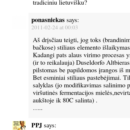
tradiciniu lietuvišku?
ponasniekas
says:
2011-02-24 at 00:03
Aš drįsčiau teigti, jog toks (brandin
bačkose) stiliaus elemento išlaikymas 
Kadangi pats alaus virimo procesas y
(ir to reikalauja) Duseldorfo Altbieras 
pilstomas be papildomos įrangos iš 
Bet esminiai stiliaus pastebėjimai. Ti
salyklas (jo modifikavimas salinimo 
viršutinės fermentacijos mielės,nevirt
aukštoje ik 80C salinta) .
…..
PPJ
says: