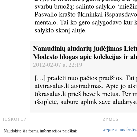
svarbų bruožą: salinto salyklo ‘mieži
Pasvalio krašto ūkininkai išspausdavo
mentalo. Tai ko gero sąlygodavo kur k
salyklo skonį aluje.
Namudinių aludarių judėjimas Lietu
Modesto blogas apie kolekcijas ir al
2012-02-07 at 22:19
[…] pradėti nuo pačios pradžios. Tai 
atvirasalus.lt atsiradimas. Apie jo ats
tikrasalus.lt prieš beveik metus. Per 
išsiplėtė, subūrė aplink save aludarys
IEŠKOTE?
ŽYMĖS
alaus festiv
Aizpute
Naudokite šią formą informacijos paieškai: