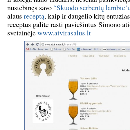
nustebinęs savo
“Skuodo serbentų lambic’
alaus
receptą
, kaip ir daugelio kitų entuzias
receptus galite rasti paviešintus Simono at
svetainėje
www.atvirasalus.lt