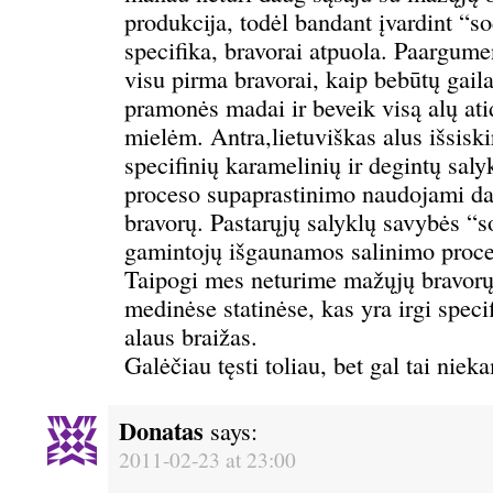
produkcija, todėl bandant įvardint “s
specifika, bravorai atpuola. Paargume
visu pirma bravorai, kaip bebūtų gaila
pramonės madai ir beveik visą alų ati
mielėm. Antra,lietuviškas alus išsiski
specifinių karamelinių ir degintų saly
proceso supaprastinimo naudojami d
bravorų. Pastarųjų salyklų savybės “
gamintojų išgaunamos salinimo proc
Taipogi mes neturime mažųjų bravorų
medinėse statinėse, kas yra irgi spec
alaus braižas.
Galėčiau tęsti toliau, bet gal tai ni
Donatas
says:
2011-02-23 at 23:00