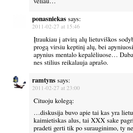
vėliau…
ponasniekas
says:
2011-02-27 at 15:46
Įtraukiau į atvirą alų lietuviškos sody
progą virsiu keptinį alų, bei apyniuo
apynius mentalo kepalėliuose… Dabar
nes stilius reikalauja aprašo.
ramtyns
says:
2011-02-27 at 23:00
Cituoju kolegą:
…diskusija buvo apie tai kas yra liet
kaimietiskas alus, tai XXX sake pagr
pradeti gerti tik po surauginimo, ty 