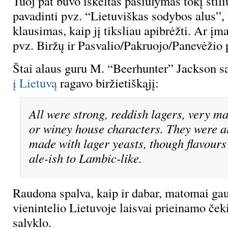
Tuoj pat buvo iškeltas pasiūlymas tokį stilių
pavadinti pvz. “Lietuviškas sodybos alus”, 
klausimas, kaip jį tiksliau apibrėžti. Ar įm
pvz. Biržų ir Pasvalio/Pakruojo/Panevėžio 
Štai alaus guru M. “Beerhunter” Jackson 
į Lietuvą
ragavo biržietiškąjį:
All were strong, reddish lagers, very m
or winey house characters. They were al
made with lager yeasts, though flavour
ale-ish to Lambic-like.
Raudona spalva, kaip ir dabar, matomai ga
vienintelio Lietuvoje laisvai prieinamo če
salyklo.