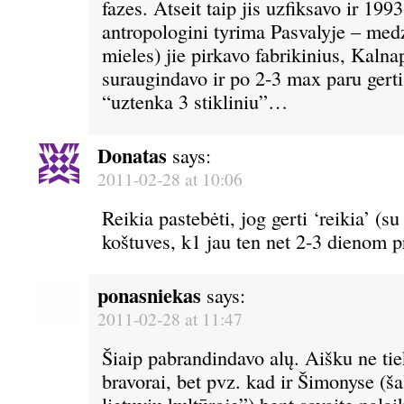
fazes. Atseit taip jis uzfiksavo ir 199
antropologini tyrima Pasvalyje – medz
mieles) jie pirkavo fabrikinius, Kalna
suraugindavo ir po 2-3 max paru gerti.
“uztenka 3 stikliniu”…
Donatas
says:
2011-02-28 at 10:06
Reikia pastebėti, jog gerti ‘reikia’ (s
koštuves, k1 jau ten net 2-3 dienom pr
ponasniekas
says:
2011-02-28 at 11:47
Šiaip pabrandindavo alų. Aišku ne tiek
bravorai, bet pvz. kad ir Šimonyse (ša