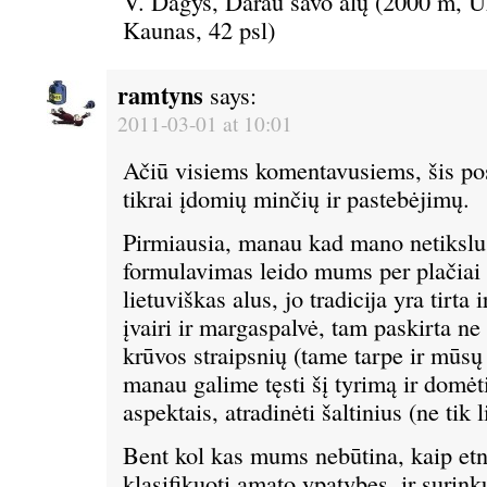
V. Dagys, Darau savo alų (2000 m, Ūk
Kaunas, 42 psl)
ramtyns
says:
2011-03-01 at 10:01
Ačiū visiems komentavusiems, šis po
tikrai įdomių minčių ir pastebėjimų.
Pirmiausia, manau kad mano netikslu
formulavimas leido mums per plačiai 
lietuviškas alus, jo tradicija yra tirta i
įvairi ir margaspalvė, tam paskirta ne
krūvos straipsnių (tame tarpe ir mūsų
manau galime tęsti šį tyrimą ir domėti
aspektais, atradinėti šaltinius (ne tik li
Bent kol kas mums nebūtina, kaip et
klasifikuoti amato ypatybes, ir surink