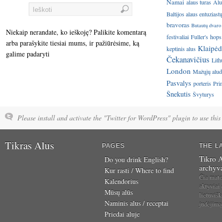
Namai
alaus turas
Alu
Baltijos alaus entuziast
bravoras
Butautų dvaro
Niekaip nerandate, ko ieškoję? Palikite komentarą
festivaliai
Fuller's
hops
arba parašykite tiesiai mums, ir pažiūrėsime, ką
Klaipėd
keptinis alus
galime padaryti
Čekanavičius
Lith
London
Mažųjų aluda
Pasvalys
porteris
Pri
Šnekutis
Švyturys
Please install and activate the "Twitter for WordPress" plugin to use this 
Tikras Alus
PAGES
THE L
Tikro A
Do you drink English?
archyv
Kur rasti / Where to find
Čia mat
Kalendorius
aktyviai
Mūsų alūs
lietuvišk
Naminis alus / receptai
judėjim
Priedai aluje