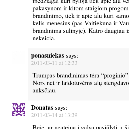
medziagai kuri byloja tiek apie alu v
pakasynom ir kitom staigiom progom 
brandinimo, tiek ir apie alu kuri sam
kelis menesius (pas Vaitiekuna ir Va
brandinima sulinyje). Katro daugiau i
nekeicia.
ponasniekas
says:
2011-03-11 at 12:33
Trumpas brandinimas tėra “proginio” 
Nors net ir laidotuvėms alų stengdavo
anksčiau.
Donatas
says:
2011-03-14 at 13:39
Beje, ar neateina į galvą pasiūlyti ir 