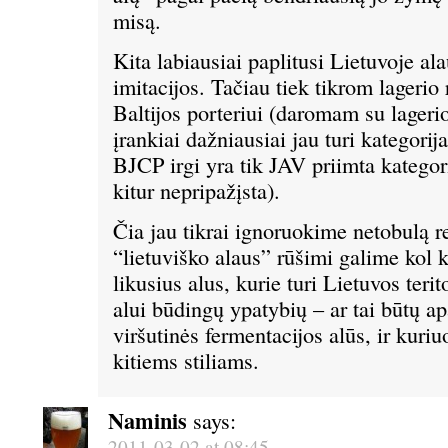
misą.
Kita labiausiai paplitusi Lietuvoje ala
imitacijos. Tačiau tiek tikrom lagerio 
Baltijos porteriui (daromam su lageri
įrankiai dažniausiai jau turi kategorij
BJCP irgi yra tik JAV priimta kategori
kitur nepripažįsta).
Čia jau tikrai ignoruokime netobulą r
“lietuviško alaus” rūšimi galime kol k
likusius alus, kurie turi Lietuvos ter
alui būdingų ypatybių – ar tai būtų ap
viršutinės fermentacijos alūs, ir kuriu
kitiems stiliams.
Naminis
says:
2011-03-02 at 08:45