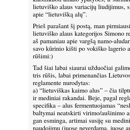
lietuviško alaus variacijų liudijimus, 
apie “lietuvišką alų”.
Prieš parašant šį postą, man pirmiausi
lietuviško alaus kategorijos Simono re
aš pamaniau apie vargšą namo-aludarį
savo kūrinio kišti po vokiško lagerio a
rūšimi:)
Tad šiai labai siaurai užduočiai galime
tris rūšis, labai primenančias Lietuv
reglamente nurodytas:
a) “lietuviškas kaimo alus” – čia tilpt
ir mediniai rakandai. Beje, pagal reg
specifika – alus fermentuojamas “neska
baltymai neatskirti virimo/aušinimo ar
gan esminga, artimai susiję su medini
naudojimu (juose neverdama, juose au