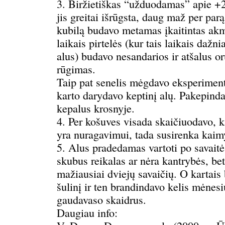
3. Biržietiškas “užduodamas” apie +
jis greitai išrūgsta, daug maž per parą.
kubilą budavo metamas įkaitintas akm
laikais pirtelės (kur tais laikais dažn
alus) budavo nesandarios ir atšalus o
rūgimas.
Taip pat senelis mėgdavo eksperimentu
karto darydavo keptinį alų. Pakepinda
kepalus krosnyje.
4. Per košuves visada skaičiuodavo, k
yra nuragavimui, tada susirenka kaim
5. Alus pradedamas vartoti po savaitės
skubus reikalas ar nėra kantrybės, bet
mažiausiai dviejų savaičių. O kartais 
šulinį ir ten brandindavo kelis mėnesi
gaudavaso skaidrus.
Daugiau info: