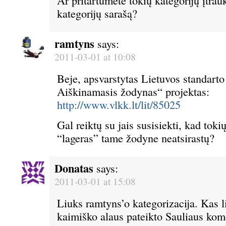
Ar pritartumėte tokių kategorijų įtrau
kategorijų sarašą?
ramtyns
says:
2011-03-01 at 10:08
Beje, apsvarstytas Lietuvos standart
Aiškinamasis žodynas“ projektas:
http://www.vlkk.lt/lit/85025
Gal reiktų su jais susisiekti, kad toki
“lageras” tame žodyne neatsirastų?
Donatas
says:
2011-03-01 at 15:08
Liuks ramtyns’o kategorizacija. Kas li
kaimiško alaus pateikto Sauliaus kome