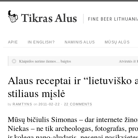
APIE
IN ENGLISH?
NAMINIS ALUS
MŪSŲ ALŪS
Klaipėdos nerimo žiemos… baigtos
Atvirutės iš 
Alaus receptai ir “lietuviško 
stiliaus mįslė
by
RAMTYNS
on
2011-02-22
·
22 COMMENTS
Mūsų bičiulis Simonas – dar internete žin
Niekas – ne tik archeologas, fotografas, p
ir kolega nano-aludaris, nesenai pasikvietęs