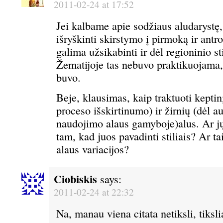
2011-02-24 at 17:52
Jei kalbame apie sodžiaus aludarystę, 
išryškinti skirstymo į pirmoką ir ant
galima užsikabinti ir dėl regioninio st
Žematijoje tas nebuvo praktikuojama, 
buvo.
Beje, klausimas, kaip traktuoti kepti
proceso išskirtinumo) ir žirnių (dėl au
naudojimo alaus gamyboje)alus. Ar j
tam, kad juos pavadinti stiliais? Ar tai
alaus variacijos?
Ciobiskis
says:
2011-02-24 at 22:32
Na, manau viena citata netiksli, tiksl