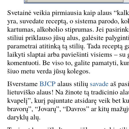
Svetainė veikia pirmiausia kaip alaus “kalku
yra, suvedate receptą, o sistema parodo, ko
kartumas, alkoholio stiprumas. Jei pasirink
stiliui priklauso jūsų alus, galėsite palygint
parametrai atitinką tą stilių. Tada receptą ga
laikyti slaptai arba paviešinti visiems – su
komentuoti. Be viso to, galite pamatyti, ku
šiuo metu verda jūsų kolegos.
Išverstame
BJCP
alaus stilių
savade
aš pa
lietuviško alaus! Na žinote tą tradicinio a
kvapelį”, kurį pajuntate atsidarę veik bet ku
bravorų”, “Jovarų”, “Davros” ar kitų mažųj
daryklų alų.