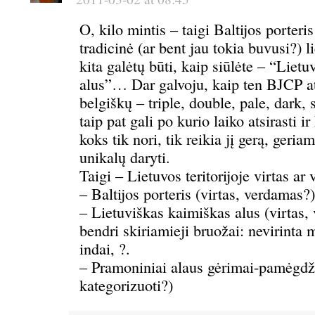
O, kilo mintis – taigi Baltijos porteris
tradicinė (ar bent jau tokia buvusi?) l
kita galėtų būti, kaip siūlėte – “Liet
alus”… Dar galvoju, kaip ten BJCP a
belgiškų – triple, double, pale, dark, 
taip pat gali po kurio laiko atsirasti i
koks tik nori, tik reikia jį gerą, geri
unikalų daryti.
Taigi – Lietuvos teritorijoje virtas ar
– Baltijos porteris (virtas, verdamas?)
– Lietuviškas kaimiškas alus (virtas,
bendri skiriamieji bruožai: nevirinta 
indai, ?.
– Pramoniniai alaus gėrimai-pamėgdži
kategorizuoti?)