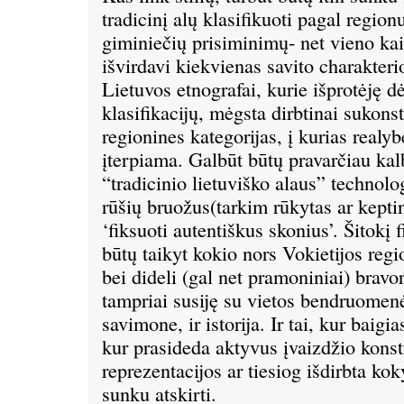
tradicinį alų klasifikuoti pagal region
giminiečių prisiminimų- net vieno kai
išvirdavi kiekvienas savito charakteri
Lietuvos etnografai, kurie išprotėję d
klasifikacijų, mėgsta dirbtinai sukonst
regionines kategorijas, į kurias realyb
įterpiama. Galbūt būtų pravarčiau kal
“tradicinio lietuviško alaus” technolo
rūšių bruožus(tarkim rūkytas ar keptin
‘fiksuoti autentiškus skonius’. Šitokį 
būtų taikyt kokio nors Vokietijos regi
bei dideli (gal net pramoniniai) bravo
tampriai susiję su vietos bendruomen
savimone, ir istorija. Ir tai, kur baigi
kur prasideda aktyvus įvaizdžio kons
reprezentacijos ar tiesiog išdirbta ko
sunku atskirti.