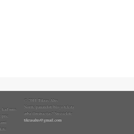
© 2011 Tikras Alus
Norite panaudoti blogo tekstą
, kad mus
arba iliustracijas? Susisiekite
e prie
tikrasalus@gmail.com
dami
kite