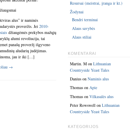
Resursai (meistrai, įranga ir kt.)
žiaugsmai
Žodynai
Bendri terminai
Atviras alus” ir naminės
ludarystės proveržis. Jei
2010-
Alaus savybės
siais
džiaugėmės prekybos mažųjų
Alaus stiliai
aryklų alumi revoliucija, tai
iemet panašų proveržį išgyveno
amudinių aludarių judėjimas.
KOMENTARAI
inoma, jau ir iki […]
Martin. M
on
Lithuanian
oliau
→
Countryside Yeast Tales
Danius
on
Naminis alus
Thomas
on
Apie
Thomas
on
Vilkasalės alus
Peter Rowswell
on
Lithuanian
Countryside Yeast Tales
KATEGORIJOS