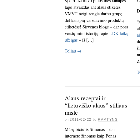
Šįkart užkliuvo pluoštinės kanapės
lapo atvaizdas ant alaus etiketės.
D
VMVT netgi rengia darbo grupę
dėl kanapių vaizdavimo produktų
“
etiketėse! Širvėnos bloge – dar pora
a
verstų mini istorijų: apie
LDK laikų
ai
užeigas
– iš […]
d
š
Toliau
→
n
Ž
T
Alaus receptai ir
“lietuviško alaus” stiliaus
mįslė
on
2011-02-22
by
RAMTYNS
Mūsų bičiulis Simonas – dar
internete žinomas kaip Ponas