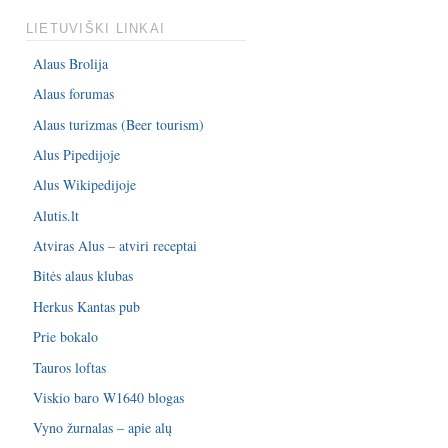
LIETUVIŠKI LINKAI
Alaus Brolija
Alaus forumas
Alaus turizmas (Beer tourism)
Alus Pipedijoje
Alus Wikipedijoje
Alutis.lt
Atviras Alus – atviri receptai
Bitės alaus klubas
Herkus Kantas pub
Prie bokalo
Tauros loftas
Viskio baro W1640 blogas
Vyno žurnalas – apie alų