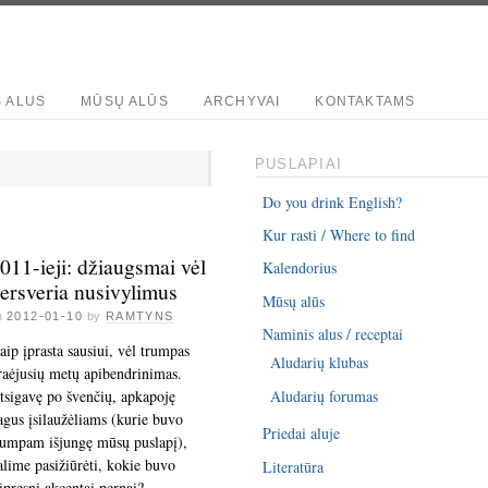
S ALUS
MŪSŲ ALŪS
ARCHYVAI
KONTAKTAMS
PUSLAPIAI
Do you drink English?
Kur rasti / Where to find
011-ieji: džiaugsmai vėl
Kalendorius
ersveria nusivylimus
Mūsų alūs
n
2012-01-10
by
RAMTYNS
Naminis alus / receptai
aip įprasta sausiui, vėl trumpas
Aludarių klubas
raėjusių metų apibendrinimas.
tsigavę po švenčių, apkapoję
Aludarių forumas
agus įsilaužėliams (kurie buvo
Priedai aluje
rumpam išjungę mūsų puslapį),
alime pasižiūrėti, kokie buvo
Literatūra
tipresni akcentai pernai?