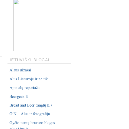
LIETUVIŠKI BLOGAI
Alaus užrašai
Alus Lietuvoje ir ne tik
Apie alų reportažai
Beergeek.lt
Bread and Beer (anglų k.)
GiN – Alus ir fotografija
Gyčio namų bravoro blogas
AlusAlus.lt