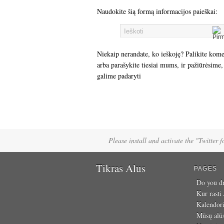
Naudokite šią formą informacijos paieškai:
Niekaip nerandate, ko ieškoję? Palikite kom
arba parašykite tiesiai mums, ir pažiūrėsime,
galime padaryti
Please install and activate the "Twitter 
Tikras Alus
PAGES
Do you dr
Kur rasti
Kalendor
Mūsų alū