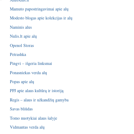
Mamuto papostringavimai apie alų
Modesto blogas apie kolekcijas ir alų
Naminis alus
Nulis.lt apie alų
Openol Storas
Petrashka
Pingvi – išgeria linksmai
Ponasniekas verda alų
Popas apie alų
PPJ apie alaus kultūrą ir istoriją
Regis – alaus ir užkandžių gamyba
Savas bliūdas
Tomo nuotykiai alaus šalyje
Vidmantas verda alų