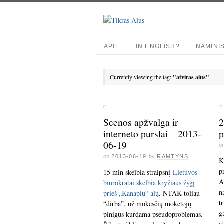
APIE
IN ENGLISH?
NAMINI
Currently viewing the tag:
"atviras alus"
Scenos apžvalga ir
2
interneto purslai – 2013-
p
06-19
o
on
2013-06-19
by
RAMTYNS
K
p
15 min skelbia straipsnį
Lietuvos
A
biurokratai skelbia kryžiaus žygį
n
prieš „Kanapių“ alų
. NTAK toliau
t
“dirba”, už mokesčių mokėtojų
g
pinigus kurdama pseudoproblemas.
s