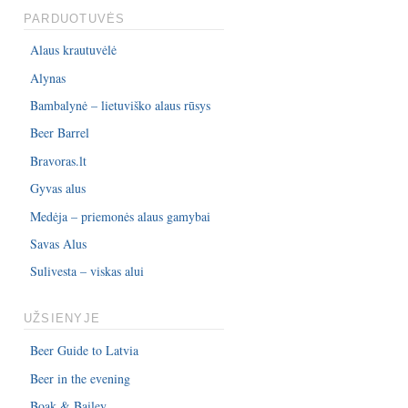
PARDUOTUVĖS
Alaus krautuvėlė
Alynas
Bambalynė – lietuviško alaus rūsys
Beer Barrel
Bravoras.lt
Gyvas alus
Medėja – priemonės alaus gamybai
Savas Alus
Sulivesta – viskas alui
UŽSIENYJE
Beer Guide to Latvia
Beer in the evening
Boak & Bailey