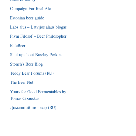
Campaign For Real Ale
Estonian beer guide
Labs alus – Latvijos alaus blogas
Pivní Filosof – Beer Philosopher
RateBeer
Shut up about Barclay Perkins
Stonch’s Beer Blog
Teddy Bear Forums (RU)
The Beer Nut
Yours for Good Fermentables by
Tomas Cizauskas
Домашний пивовар (RU)