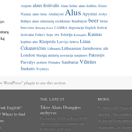
alaus festivalis
Alaus
Aizpute
Alaus kelias
alaus kultūra
Alus
Apyniai
Namai
alaus turas
Aludarystė
Avilys
beer
Baltijos alaus entuziastų susitikimas
Bambalynė
biržai
bravoras
CAMRA
degustacija
English
festival
Butautų dvaro
entarą
Kaunas
Istorija
festivaliai
Fuller's
hops
IPA
Kalnapilis
 ką
Linas
Klaipėda
Latvija
keptinis alus
lietuva
Čekanavičius
Lithuanian farmhouse ale
Lithuania
London
Pakruojis
Mažųjų aludarių asociacija
naujienos
Vilnius
Pasvalys
Sambariai
porteris
Primator
Šnekutis
Švyturys
for WordPress" plugin to use this section.
THE LATEST
MORE
Tikro Alaus Draugijos
ink English?
Už tikrą alų! Smagu
archyvas
 / Where to find
atradote. Prisijunkit
Čia matote TAD archyvą. TAD
ius
diskusijų komentuo
aktyviai dalyvavo formuojant
s
straipsnius, ir sužino
lietuviško craft alaus