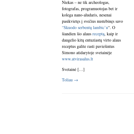
Niekas – ne tik archeologas,
fotografas, programuotojas bet ir
kolega nano-aludaris, nesenai
pasikvietęs į svečius nustebinęs savo
“Skuodo serbentų lambic’u
“. O
šiandien šio alaus
receptą
, kaip ir
daugelio kitų entuziastų virto alaus
receptus galite rasti paviešintus
Simono atidarytoje svetainėje
www.atvirasalus.lt
Svetainė […]
Toliau
→