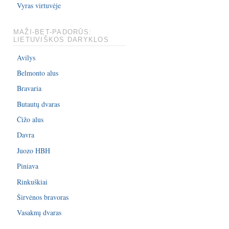
Vyras virtuvėje
MAŽI-BET-PADORŪS:
LIETUVIŠKOS DARYKLOS
Avilys
Belmonto alus
Bravaria
Butautų dvaras
Čižo alus
Davra
Juozo HBH
Piniava
Rinkuškiai
Širvėnos bravoras
Vasaknų dvaras