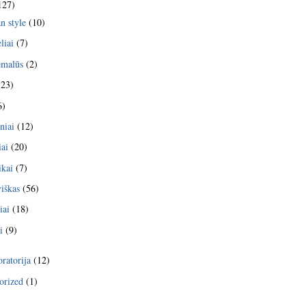
127)
n style
(10)
liai
(7)
emalūs
(2)
23)
6)
niai
(12)
iai
(20)
kai
(7)
viškas
(56)
iai
(18)
i
(9)
ratorija
(12)
orized
(1)