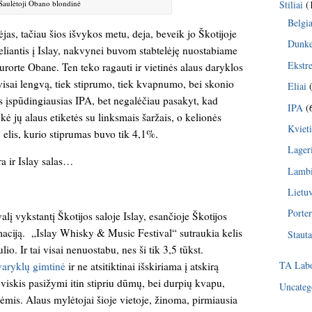
Saulėtoji Obano blondinė
Stiliai
(
Belgia
ėjas, tačiau šios išvykos metu, deja, beveik jo Škotijoje
Dunke
liantis į Islay, nakvynei buvom stabtelėję nuostabiame
Ekstr
urorte Obane. Ten teko ragauti ir vietinės alaus daryklos
 visai lengvą, tiek stiprumo, tiek kvapnumo, bei skonio
Eliai
(
ts įspūdingiausias IPA, bet negalėčiau pasakyt, kad
IPA
(
ė jų alaus etiketės su linksmais šaržais, o kelionės
Kvieti
elis, kurio stiprumas buvo tik 4,1%.
Lager
ra ir Islay salas…
Lambi
Lietu
Porter
alį vykstantį Škotijos saloje Islay, esančioje Škotijos
aciją. „Islay Whisky & Music Festival“ sutraukia kelis
Stauta
io. Ir tai visai nenuostabu, nes ši tik 3,5 tūkst.
TA Labo
varyklų gimtinė
ir ne atsitiktinai išskiriama į atskirą
 viskis pasižymi itin stipriu dūmų, bei durpių kvapu,
Uncateg
pėmis. Alaus mylėtojai šioje vietoje, žinoma, pirmiausia