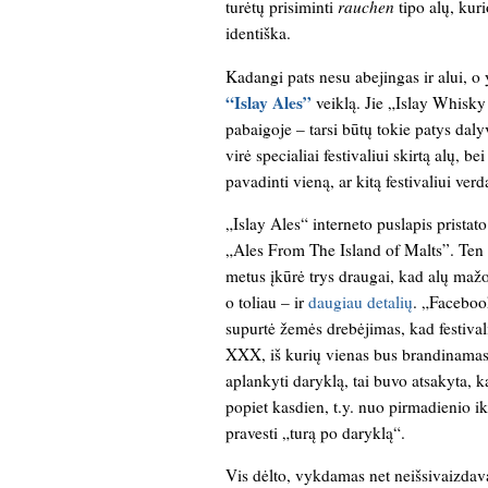
turėtų prisiminti
rauchen
tipo alų, kuri
identiška.
Kadangi pats nesu abejingas ir alui, o 
“Islay Ales”
veiklą. Jie „Islay Whisky
pabaigoje – tarsi būtų tokie patys daly
virė specialiai festivaliui skirtą alų, be
pavadinti vieną, ar kitą festivaliui ver
„Islay Ales“ interneto puslapis prista
„Ales From The Island of Malts”. Ten 
metus įkūrė trys draugai, kad alų mažom
o toliau – ir
daugiau detalių
. „Faceboo
supurtė žemės drebėjimas, kad festivali
XXX, iš kurių vienas bus brandinamas
aplankyti daryklą, tai buvo atsakyta, 
popiet kasdien, t.y. nuo pirmadienio iki 
pravesti „turą po daryklą“.
Vis dėlto, vykdamas net neišsivaizdavau