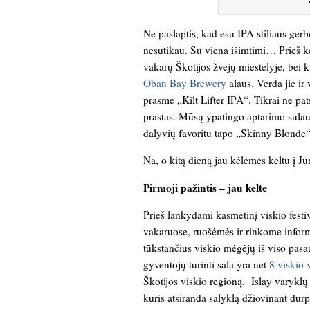
Ne paslaptis, kad esu IPA stiliaus gerb
nesutikau. Su viena išimtimi… Prieš ke
vakarų Škotijos žvejų miestelyje, bei k
Oban Bay Brewery
alaus. Verda jie ir
prasme „Kilt Lifter IPA“. Tikrai ne pa
prastas. Mūsų ypatingo aptarimo sulauk
dalyvių favoritu tapo „Skinny Blonde“ 
Na, o kitą dieną jau kėlėmės keltu į Ju
Pirmoji pažintis – jau kelte
Prieš lankydami kasmetinį viskio festiv
vakaruose, ruošėmės ir rinkome inform
tūkstančius viskio mėgėjų iš viso pasaul
gyventojų turinti sala yra net
8 viskio 
Škotijos viskio regioną. Islay varyklų
kuris atsiranda salyklą džiovinant dur