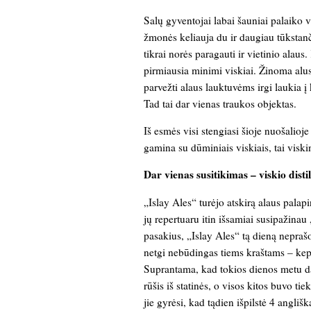
Salų gyventojai labai šauniai palaiko vi
žmonės keliauja du ir daugiau tūkstanč
tikrai norės paragauti ir vietinio alaus
pirmiausia minimi viskiai. Žinoma alus
parvežti alaus lauktuvėms irgi laukia į
Tad tai dar vienas traukos objektas.
Iš esmės visi stengiasi šioje nuošalioje
gamina su dūminiais viskiais, tai viski
Dar vienas susitikimas – viskio disti
„Islay Ales“ turėjo atskirą alaus pala
jų repertuaru itin išsamiai susipažinau 
pasakius, „Islay Ales“ tą dieną neprašo
netgi nebūdingas tiems kraštams – kepi
Suprantama, kad tokios dienos metu dau
rūšis iš statinės, o visos kitos buvo t
jie gyrėsi, kad tądien išpilstė 4 anglišk