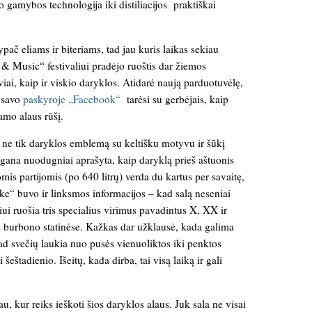
o gamybos technologija iki distiliacijos praktiškai
ypač eliams ir biteriams, tad jau kuris laikas sekiau
 & Music“ festivaliui pradėjo ruoštis dar žiemos
viai, kaip ir viskio daryklos. Atidarė naują parduotuvėlę,
i savo
paskyroje „Facebook“
tarėsi su gerbėjais, kaip
damo alaus rūšį.
to ne tik daryklos emblemą su keltišku motyvu ir šūkį
gana nuodugniai aprašyta, kaip daryklą prieš aštuonis
is partijomis (po 640 litrų) verda du kartus per savaitę,
ke“ buvo ir linksmos informacijos – kad salą neseniai
ui ruošia tris specialius virimus pavadintus X, XX ir
 burbono statinėse. Kažkas dar užklausė, kada galima
kad svečių laukia nuo pusės vienuoliktos iki penktos
šeštadienio. Išeitų, kada dirba, tai visą laiką ir gali
, kur reiks ieškoti šios daryklos alaus. Juk sala ne visai