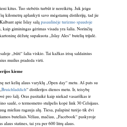
eni kitus. Tuo stebėtis turbūt ir nereikėtų. Juk jeigu
ių kilometrų aplankyti savo mėgstamų distilerijų, tad jie
. Kalbant apie Islay salą
pasaulinėje turizmo spaudoje
, kaip giminingas gėrimas visada yra šalia. Norinčių
 kartoninę dėžutę supakuota „Islay Ales“ butelių trijulė.
 saloje „būti“ šalia viskio. Tai kažkas irisų saldainius
nius muilus pradeda virti.
lerijos kieme
pinę net kelių alaus varyklų „Open day“ metu. Aš pats su
„
Bruichladdich
“ distilerijos dienos metu. Ir, teisybę
vė pro šalį. Oras pasitaikė kaip niekad vasariškas ir
no saulė, o termometro stulpelis kopė link 30 Celsijaus.
g mieliau ragauja alų. Tiesa, palapinė turėjo tik dvi
iekiamos buteliais.Vėliau, mačiau, „Facebook“ paskyroje
as alaus statines, tai yra per 600 litrų alaus.