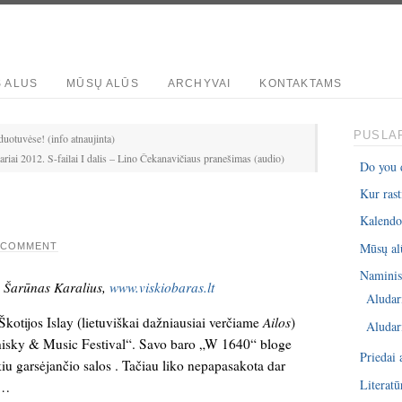
S ALUS
MŪSŲ ALŪS
ARCHYVAI
KONTAKTAMS
PUSLAP
duotuvėse! (info atnaujinta)
riai 2012. S-failai I dalis – Lino Čekanavičiaus pranešimas (audio)
Do you 
Kur rast
Kalendo
Mūsų al
A COMMENT
Naminis 
n, Šarūnas Karalius,
www.viskiobaras.lt
Aludar
Škotijos Islay (lietuviškai dažniausiai verčiame
Ailos
)
Aludar
Whisky & Music Festival“. Savo baro „W 1640“ bloge
Priedai 
kiu garsėjančio salos . Tačiau liko nepapasakota dar
Literatū
s…