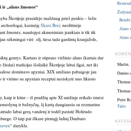
Resursai
iai ir „alaus žmonos“
Žodyna
myba Škotijoje prasidėjo maždaug prieš penkis – šešis
Bendri
a archoelogai, kasinėję
Skara Brey
neolitinėje
Alaus 
nt žmonės, naudojęsi akmeniniais įrankiais ir tik tik
Alaus s
u sėkmingai virė elį, tiesa tada gardintą kraujažole,
KOMEN
piktų gentys. Kartaus ir stipraus viržinio alaus (kartais dar
Martin.
iedai) tradicijas išsilaikė Škotijoje labai ilgai, net iki
s salose dominavo apyniai. XIX amžiaus pabaigoje jau
Danius
ir virimo su apyniais receptai nesiskyrė nuo likusio
Thomas
Thomas
p, kaip ir kitur – iš pradžių apie XI amžiuje reikalo ėmėsi
Peter R
enuolynų ir bažnyčių, šį kartą daugiausia su rozmarinu
Tales
atrado labai gerą vandenį ir todėl pastatė Holirudo
inburge. O taip pat iškasė pirmąjį šulinį Danbaro
KATEG
haven
“ darykla.