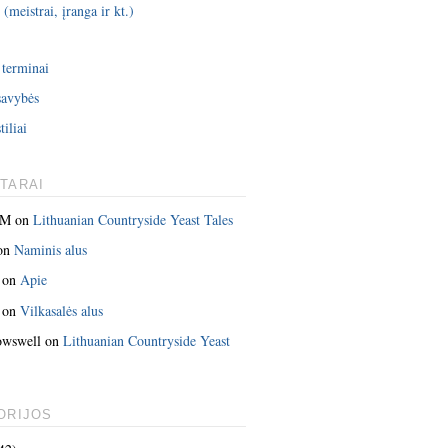
 (meistrai, įranga ir kt.)
i
 terminai
savybės
tiliai
TARAI
 M
on
Lithuanian Countryside Yeast Tales
on
Naminis alus
on
Apie
on
Vilkasalės alus
owswell
on
Lithuanian Countryside Yeast
ORIJOS