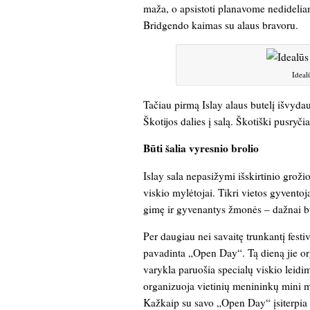
maža, o apsistoti planavome nedideliam
Bridgendo kaimas su alaus bravoru.
Ideal
Tačiau pirmą Islay alaus butelį išvydau
Škotijos dalies į salą. Škotiški pusryčia
Būti šalia vyresnio brolio
Islay sala nepasižymi išskirtinio groži
viskio mylėtojai. Tikri vietos gyventoj
gimę ir gyvenantys žmonės – dažnai būna
Per daugiau nei savaitę trunkantį festiv
pavadinta „Open Day“. Tą dieną jie org
varykla paruošia specialų viskio leidimą
organizuoja vietinių menininkų mini mu
Kažkaip su savo „Open Day“ įsiterpia i