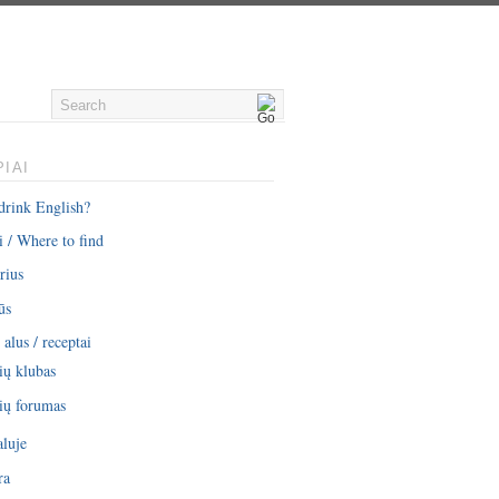
IAI
drink English?
i / Where to find
rius
ūs
alus / receptai
ių klubas
ių forumas
aluje
ra