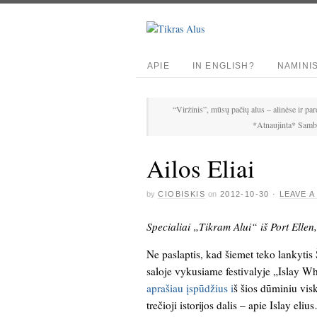
APIE
IN ENGLISH?
NAMINI
“Viržinis”, mūsų pačių alus – alinėse ir par
*Atnaujinta* Samba
Ailos Eliai
by
CIOBISKIS
on
2012-10-30
·
LEAVE 
Specialiai „Tikram Alui“ iš Port Elle
Ne paslaptis, kad šiemet teko lankytis 
saloje vykusiame festivalyje „Islay 
aprašiau įspūdžius i
š šios dūminiu vis
trečioji istorijos dalis – apie Islay eliu