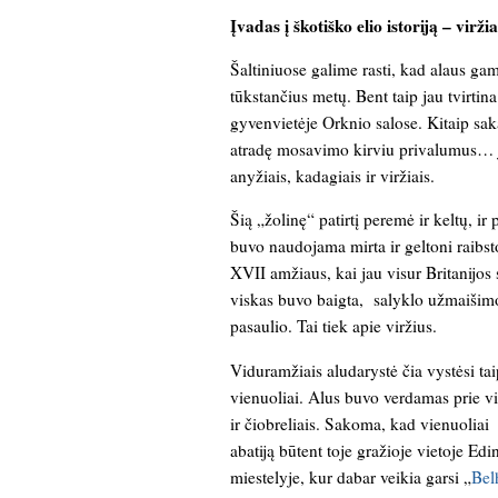
Įvadas į škotiško elio istoriją – virž
Šaltiniuose galime rasti, kad alaus ga
tūkstančius metų. Bent taip jau tvirtin
gyvenvietėje Orknio salose. Kitaip saka
atradę mosavimo kirviu privalumus… ja
anyžiais, kadagiais ir viržiais.
Šią „žolinę“ patirtį peremė ir keltų, ir 
buvo naudojama mirta ir geltoni raibsto ž
XVII amžiaus, kai jau visur Britanijo
viskas buvo baigta, salyklo užmaišimo 
pasaulio. Tai tiek apie viržius.
Viduramžiais aludarystė čia vystėsi tai
vienuoliai. Alus buvo verdamas prie vi
ir čiobreliais. Sakoma, kad vienuoliai 
abatiją būtent toje gražioje vietoje Ed
miestelyje, kur dabar veikia garsi „
Bel