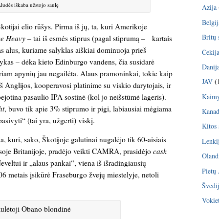
ludės iškaba užstojo saulę
Azija
Belgij
kotijai elio rūšys. Pirma iš jų, ta, kuri Amerikoje
Britų 
e Heavy
– tai iš esmės stiprus (pagal stiprumą – kartais
s alus, kuriame salyklas aiškiai dominuoja prieš
Čekij
ykas – dėka kieto Edinburgo vandens, čia susidarė
Danij
riam apynių jau negailėta. Alaus pramoninkai, tokie kaip
JAV
(
 Anglijos, kooperavosi platinime su viskio darytojais, ir
Kaimy
otina pasaulio IPA sostinė (kol jo neišstūmė lageris).
ht
, buvo tik apie 3% stiprumo ir pigi, labiausiai mėgiama
Kana
sivyti“ (tai yra, užgerti) viskį.
Kitos 
a, kuri, sako, Škotijoje galutinai nugalėjo tik 60-aisiais
Lenki
visoje Britanijoje, pradėjo veikti CAMRA, prasidėjo
cask
Oland
veltui ir „alaus pankai“, viena iš išradingiausių
Pietų
 metais įsikūrė Fraseburgo žvejų miestelyje, netoli
Švedi
Vokiet