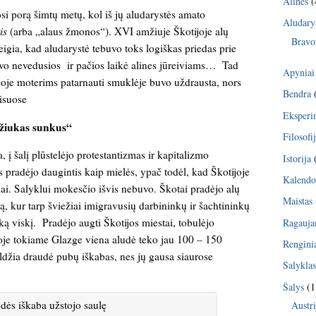
Alinės
(
osi porą šimtų metų, kol iš jų aludarystės amato
Aludary
is
(arba „alaus žmonos“). XVI amžiuje Škotijoje alų
Bravo
eigia, kad aludarystė tebuvo toks logiškas priedas prie
uvo nevedusios ir pačios laikė alines jūreiviams… Tad
Apyniai
oje moterims patarnauti smuklėje buvo uždrausta, nors
Bendra
lisuose
Eksperi
mažiukas sunkus“
Filosofi
, į šalį plūstelėjo protestantizmas ir kapitalizmo
Istorija
pradėjo daugintis kaip mielės, ypač todėl, kad Škotijoje
Kalendo
ai. Salyklui mokesčio išvis nebuvo. Škotai pradėjo alų
Maistas
iką, kur tarp šviežiai imigravusių darbininkų ir šachtininkų
šką viskį. Pradėjo augti Škotijos miestai, tobulėjo
Ragauj
oje tokiame Glazge viena aludė teko jau 100 – 150
Rengini
džia draudė pubų iškabas, nes jų gausa siaurose
Salykla
Šalys
(1
Austri