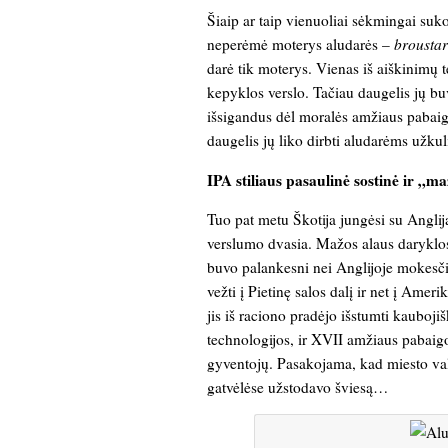
Šiaip ar taip vienuoliai sėkmingai suk
neperėmė moterys aludarės –
broustar
darė tik moterys. Vienas iš aiškinimų t
kepyklos verslo. Tačiau daugelis jų b
išsigandus dėl moralės amžiaus pabaig
daugelis jų liko dirbti aludarėms užku
IPA stiliaus pasaulinė sostinė ir „
Tuo pat metu Škotija jungėsi su Anglija
verslumo dvasia. Mažos alaus daryklos 
buvo palankesni nei Anglijoje mokesči
vežti į Pietinę salos dalį ir net į Amer
jis iš raciono pradėjo išstumti kauboji
technologijos, ir XVII amžiaus pabaig
gyventojų. Pasakojama, kad miesto val
gatvėlėse užstodavo šviesą…