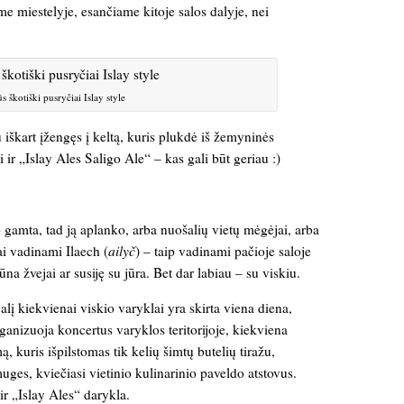
e miestelyje, esančiame kitoje salos dalyje, nei
ūs škotiški pusryčiai Islay style
 iškart įžengęs į keltą, kuris plukdė iš žemyninės
i ir „Islay Ales Saligo Ale“ – kas gali būt geriau :)
o gamta, tad ją aplanko, arba nuošalių vietų mėgėjai, arba
ai vadinami Ilaech (
ailyč
) – taip vadinami pačioje saloje
 žvejai ar susiję su jūra. Bet dar labiau – su viskiu.
alį kiekvienai viskio varyklai yra skirta viena diena,
anizuoja koncertus varyklos teritorijoje, kiekviena
, kuris išpilstomas tik kelių šimtų butelių tiražu,
ges, kviečiasi vietinio kulinarinio paveldo atstovus.
r „Islay Ales“ darykla.