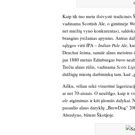
A
Kaip tik tuo metu išsivystė tradicinės Š
vadinama Scottish Ale, o gimtinėje
We
net miežių vyno konkurentas), saldoka
brangius įvežamas apynius. Antras dal
sąlygos virti IPA –
Indian Pale Ale
, ku
Deuchar šeima, samdė alaus meistrus iš
jau 1880 metais Edinburgas buvo neabej
Trečia alaus rūšis, vadinama
Scots Lig
didžiųjų miestų darbininkų tam, kad „pa
Aišku, vėliau sekė visuotinė lagerizacij
ar net 70-aisiais. O neužilgo, kaip ir 
ale
atgimimas ir kiti įdomūs dalykai. Ne
pasaulio alaus daryklų „BrewDog“ 2006
Aberdyno, būtent Škotijoje.