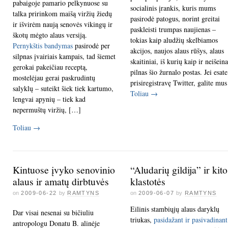
pabaigoje pamario pelkynuose su
socialinis įrankis, kuris mums
talka pririnkom maišą viržių žiedų
pasirodė patogus, norint greitai
ir išvirėm naują senovės vikingų ir
paskleisti trumpas naujienas –
škotų mėgto alaus versiją.
tokias kaip aludžių skelbiamos
Pernykštis bandymas
pasirodė per
akcijos, naujos alaus rūšys, alaus
silpnas įvairiais kampais, tad šiemet
skaitiniai, iš kurių kaip ir neišeina
gerokai pakeičiau receptą,
pilnas šio žurnalo postas. Jei esate
mostelėjau gerai paskrudintų
prisiregistravę Twitter, galite mus
salyklų – suteikt šiek tiek kartumo,
Toliau
→
lengvai apynių – tiek kad
nepermuštų viržių, […]
Toliau
→
Kintuose įvyko senovinio
“Aludarių gildija” ir kito
alaus ir amatų dirbtuvės
klastotės
on
2009-06-22
by
RAMTYNS
on
2009-06-07
by
RAMTYNS
Eilinis stambiųjų alaus daryklų
Dar visai nesenai su bičiuliu
triukas,
pasidažant ir pasivadinant
antropologu Donatu B. alinėje