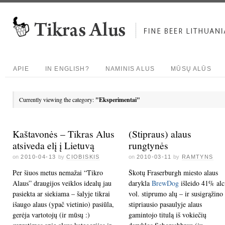
APIE
IN ENGLISH?
NAMINIS ALUS
MŪSŲ ALŪS
Currently viewing the category:
"Eksperimentai"
Kaštavonės – Tikras Alus
(Stipraus) alaus
atsiveda elį į Lietuvą
rungtynės
on
2010-04-13
by
CIOBISKIS
on
2010-03-11
by
RAMTYNS
Per šiuos metus nemažai “Tikro
Škotų Fraserburgh miesto alaus
Alaus” draugijos veiklos idealų jau
darykla
BrewDog
išleido 41% alc
pasiekta ar siekiama – šalyje tikrai
vol. stiprumo alų – ir susigrąžino
išaugo alaus (ypač vietinio) pasiūla,
stipriausio pasaulyje alaus
gerėja vartotojų (ir mūsų :)
gamintojo titulą iš vokiečių