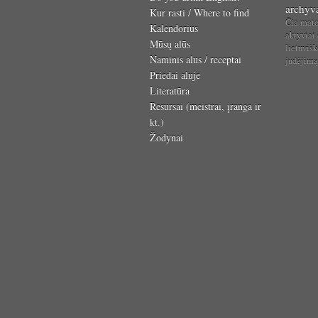
archyv
Kur rasti / Where to find
Čia mat
Kalendorius
aktyviai
Mūsų alūs
lietuvišk
Naminis alus / receptai
judėjim
Priedai aluje
Literatūra
Resursai (meistrai, įranga ir
kt.)
Žodynai