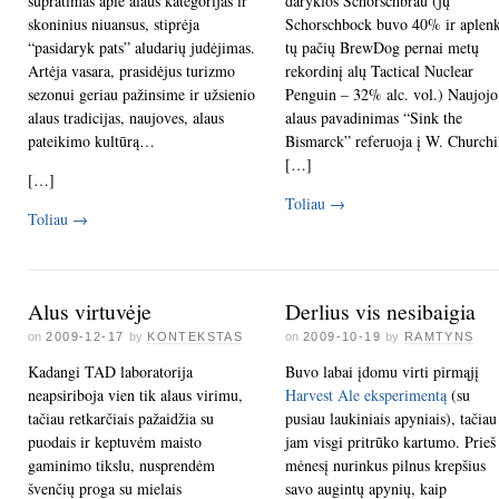
supratimas apie alaus kategorijas ir
daryklos Schorschbrau (jų
skoninius niuansus, stiprėja
Schorschbock buvo 40% ir aplen
“pasidaryk pats” aludarių judėjimas.
tų pačių BrewDog pernai metų
Artėja vasara, prasidėjus turizmo
rekordinį alų Tactical Nuclear
sezonui geriau pažinsime ir užsienio
Penguin – 32% alc. vol.) Naujojo
alaus tradicijas, naujoves, alaus
alaus pavadinimas “Sink the
pateikimo kultūrą…
Bismarck” referuoja į W. Churchi
[…]
[…]
Toliau
→
Toliau
→
Alus virtuvėje
Derlius vis nesibaigia
on
2009-12-17
by
KONTEKSTAS
on
2009-10-19
by
RAMTYNS
Kadangi TAD laboratorija
Buvo labai įdomu virti pirmąjį
neapsiriboja vien tik alaus virimu,
Harvest Ale eksperimentą
(su
tačiau retkarčiais pažaidžia su
pusiau laukiniais apyniais), tačiau
puodais ir keptuvėm maisto
jam visgi pritrūko kartumo. Prieš
gaminimo tikslu, nusprendėm
mėnesį nurinkus pilnus krepšius
švenčių proga su mielais
savo augintų apynių, kaip