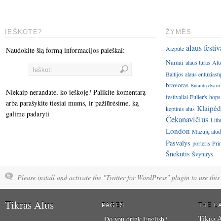
IEŠKOTE?
ŽYMĖS
alaus festiv
Aizpute
Naudokite šią formą informacijos paieškai:
Namai
alaus turas
Alu
Baltijos alaus entuziast
bravoras
Butautų dvaro
Niekaip nerandate, ko ieškoję? Palikite komentarą
festivaliai
Fuller's
hops
arba parašykite tiesiai mums, ir pažiūrėsime, ką
Klaipėd
keptinis alus
galime padaryti
Čekanavičius
Lith
London
Mažųjų aluda
Pasvalys
porteris
Pri
Šnekutis
Švyturys
Please install and activate the "Twitter for WordPress" plugin to use this 
Tikras Alus
PAGES
THE L
Tikro A
Do you drink English?