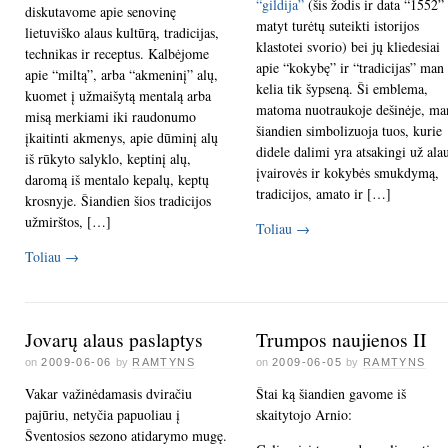
“gildija”
(šis žodis ir data “1552”
diskutavome apie senovinę
matyt turėtų suteikti istorijos
lietuviško alaus kultūrą, tradicijas,
klastotei svorio) bei jų kliedesiai
technikas ir receptus. Kalbėjome
apie “kokybę” ir “tradicijas” man
apie “miltą”, arba “akmeninį” alų,
kelia tik šypseną. Ši emblema,
kuomet į užmaišytą mentalą arba
matoma nuotraukoje dešinėje, ma
misą merkiami iki raudonumo
šiandien simbolizuoja tuos, kurie
įkaitinti akmenys, apie dūminį alų
didele dalimi yra atsakingi už ala
iš rūkyto salyklo, keptinį alų,
įvairovės ir kokybės smukdymą,
daromą iš mentalo kepalų, keptų
tradicijos, amato ir […]
krosnyje. Šiandien šios tradicijos
užmirštos, […]
Toliau
→
Toliau
→
Jovarų alaus paslaptys
Trumpos naujienos II
on
2009-06-06
by
RAMTYNS
on
2009-06-05
by
RAMTYNS
Vakar važinėdamasis dviračiu
Štai ką šiandien gavome iš
pajūriu, netyčia papuoliau į
skaitytojo Arnio:
Šventosios sezono atidarymo mugę.