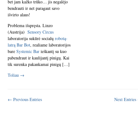
bet jam kažko trūko… jis negalėjo
bendrauti ir net paragaut savo
išvirto alaus!
Problema išspręsta. Linzo
(Austrija)
Sensory Circus
laboratorija sukūrė socialų
robotą-
latrą Bar Bot
, realiame laboratorijos
bare
Systemic Bar
ieškantį su kuo
pabendraut ir kaulijantį pinigų. Kai
tik surenka pakankamai pinigų […]
Toliau
→
← Previous Entries
Next Entries