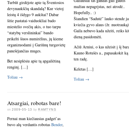
Galiausiai tas gandas gali gautis
Turbūt girdėjote apie tą Šventosios
mažiau nepagrįstas, nei atrodė..
devynaukščių skandalą? Kur vietoj
Hopefully.. :)
leistų 4 išdygo 9 aukštai? Dabar
Šiandien “Sadutė” lauko stende ja
šitie pastatai-vaiduokliai bado
kviečia gyvo alaus (žr. nuotrauką)
miestelio svečių akis, o tuo tarpu
Gaila nebuvo kada užeiti, reiks ki
“statybų verslininkai” bando
dieną pasidomėti.
prikelti šiuos numirėlius, jų kieme
organizuodami į Gariūnų turgavietę
Ačiū Arniui, o kas užeisit į šį bar
panešėjančias muges.
Kauno Rotušės a., papasakokit ką
ten radę.
Bet nesiplėsiu apie tą apgailėtiną
renginį. […]
Keletas […]
Toliau
→
Toliau
→
Atsargiai, robotas bare!
on
2009-05-13
by
RAMTYNS
Pernai man kiečiausias gadget’as
buvo alų verdantis robotas
Bender
,