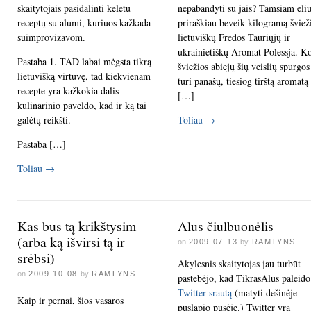
skaitytojais pasidalinti keletu
nepabandyti su jais? Tamsiam eliu
receptų su alumi, kuriuos kažkada
priraškiau beveik kilogramą šviež
suimprovizavom.
lietuviškų Fredos Tauriųjų ir
ukrainietiškų Aromat Polessja. Ko
Pastaba 1. TAD labai mėgsta tikrą
šviežios abiejų šių veislių spurgos
lietuvišką virtuvę, tad kiekvienam
turi panašų, tiesiog tirštą aromatą
recepte yra kažkokia dalis
[…]
kulinarinio paveldo, kad ir ką tai
galėtų reikšti.
Toliau
→
Pastaba […]
Toliau
→
Kas bus tą krikštysim
Alus čiulbuonėlis
(arba ką išvirsi tą ir
on
2009-07-13
by
RAMTYNS
srėbsi)
Akylesnis skaitytojas jau turbūt
on
2009-10-08
by
RAMTYNS
pastebėjo, kad TikrasAlus paleido
Twitter srautą
(matyti dešinėje
Kaip ir pernai, šios vasaros
puslapio pusėje.) Twitter yra