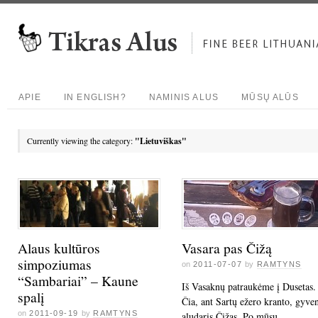
APIE
IN ENGLISH?
NAMINIS ALUS
MŪSŲ ALŪS
Currently viewing the category:
"Lietuviškas"
Alaus kultūros
Vasara pas Čižą
simpoziumas
on
2011-07-07
by
RAMTYNS
“Sambariai” – Kaune
Iš Vasaknų patraukėme į Dusetas.
spalį
Čia, ant Sartų ežero kranto, gyve
on
2011-09-19
by
RAMTYNS
aludaris Čižas. Po mūsų