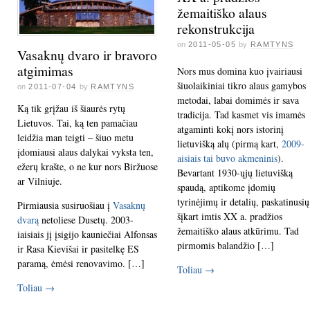
žemaitiško alaus
rekonstrukcija
on
2011-05-05
by
RAMTYNS
Vasaknų dvaro ir bravoro
atgimimas
Nors mus domina kuo įvairiausi
šiuolaikiniai tikro alaus gamybos
on
2011-07-04
by
RAMTYNS
metodai, labai domimės ir sava
Ką tik grįžau iš šiaurės rytų
tradicija. Tad kasmet vis imamės
Lietuvos. Tai, ką ten pamačiau
atgaminti kokį nors istorinį
leidžia man teigti – šiuo metu
lietuvišką alų (pirmą kart,
2009-
įdomiausi alaus dalykai vyksta ten,
aisiais tai buvo akmeninis
).
ežerų krašte, o ne kur nors Biržuose
Bevartant 1930-ųjų lietuvišką
ar Vilniuje.
spaudą, aptikome įdomių
tyrinėjimų ir detalių, paskatinusių
Pirmiausia susiruošiau į
Vasaknų
šįkart imtis XX a. pradžios
dvarą
netoliese Dusetų. 2003-
žemaitiško alaus atkūrimu. Tad
iaisiais jį įsigijo kauniečiai Alfonsas
pirmomis balandžio […]
ir Rasa Kievišai ir pasitelkę ES
paramą, ėmėsi renovavimo. […]
Toliau
→
Toliau
→