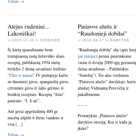
Toliau
→
Atėjus rudeniui…
Piniavos alutis ir
Lakoniškai!
“Raudonieji dobilai”
on
2010-10-10
by
CIOBISKIS
on
2010-04-17
by
RAMTYNS
Šį kartą spausdiname bene
“Raudonųjų dobilų” alų (apie kur
trumpiausią rastą lietuviško alaus
jau rašėme
) pernai pasirinkome
receptą, publikuotą 1934 metų
vienu iš dviejų 2009-ųjų geriausi
birželio 2 dieną savaitinio leidinio
(kitas atradimas – Paliūniškio
“
Ūkis ir namai
” IV puslapyje kartu
“Senolių”). Šis alus verdamas
su duoninės giros, spanguolių giros,
“Piniavos alučio” darykloje, kurio
citrininės giros ir šalto gėrimo iš
aludarį Vidmantą Perevičių ir
braškių receptais. Receptą “Alus”
pakalbinome.
pasirašo: “J. S-nė”.
– – –
Ant gerai apgrūzdintų 400 gr.
Pristatykite „Piniavos alučio“
miežių užpilti 6 litrus vandens ir
daryklos istoriją. Kas ir kada ją
visa […]
įkūrė?
Toliau
→