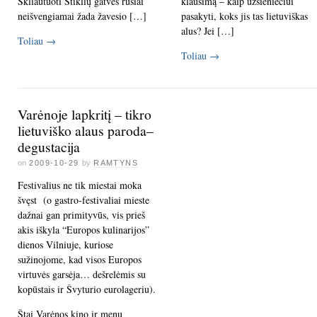
Skliautuoti Stiklių gatvės rūsiai
klausimą – kaip užsieniečiui
neišvengiamai žada žavesio […]
pasakyti, koks jis tas lietuviškas
alus? Jei […]
Toliau
→
Toliau
→
Varėnoje lapkritį – tikro
lietuviško alaus paroda–
degustacija
on
2009-10-29
by
RAMTYNS
Festivalius ne tik miestai moka
švęst (o gastro-festivaliai mieste
dažnai gan primityvūs, vis prieš
akis iškyla “Europos kulinarijos”
dienos Vilniuje, kuriose
sužinojome, kad visos Europos
virtuvės garsėja… dešrelėmis su
kopūstais ir Švyturio eurolageriu).
Štai Varėnos kino ir menų