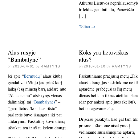
Atkūrus Lietuvos nepriklausomyb
ir leidus gaminti alų, Panevėžio
[…]
Toliau
→
Alus rūsyje –
Koks yra lietuviškas
“Bambalynė”
alus?
on
2010-04-01
by
RAMTYNS
on
2010-01-10
by
RAMTYNS
Jei apie “
Bermudų
” alaus klubą
Paskutiniame praėjusių metų „Tik
gandai vaikščiojo jau prieš kurį
alaus“ draugijos susirinkime ne ti
laiką (esą minėtą barą atidarė nuo
aptarėme prabėgusias šių metų
“Alaus namų” atsiskyręs vienas
dienas bei tam tikrus ateities plan
dalininkų) tai “
Bambalynės
” –
(dar per anksti apie juos skelbti),
“gero lietuviško alaus rūsio” –
bet ir ragavome alų.
paslaptis buvo išsaugota iki pat
Drįsčiau pasakyti, kad gal tam tik
atidarymo. Paskutinę kovo dieną
prasme ieškojome atsakymo į
užsukau ten ir aš su keletu draugų.
vidiniame susirašinėjime aptartą