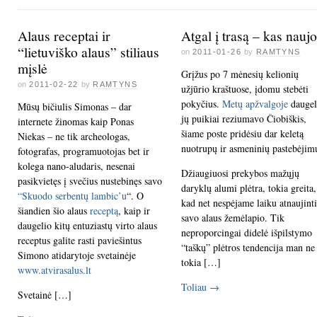
Alaus receptai ir
Atgal į trasą – kas nauj
“lietuviško alaus” stiliaus
on
2011-01-26
by
RAMTYNS
mįslė
Grįžus po 7 mėnesių kelionių
on
2011-02-22
by
RAMTYNS
užjūrio kraštuose, įdomu stebėti
pokyčius.
Metų apžvalgoje
daugel
Mūsų bičiulis Simonas – dar
jų puikiai reziumavo Čiobiškis,
internete žinomas kaip Ponas
šiame poste pridėsiu dar keletą
Niekas – ne tik archeologas,
nuotrupų ir asmeninių pastebėjim
fotografas, programuotojas bet ir
kolega nano-aludaris, nesenai
Džiaugiuosi prekybos mažųjų
pasikvietęs į svečius nustebinęs savo
daryklų alumi plėtra, tokia greita,
“Skuodo serbentų lambic’u
“. O
kad net nespėjame laiku atnaujinti
šiandien šio alaus
receptą
, kaip ir
savo alaus žemėlapio. Tik
daugelio kitų entuziastų virto alaus
neproporcingai didelė išpilstymo
receptus galite rasti paviešintus
“taškų” plėtros tendencija man ne
Simono atidarytoje svetainėje
tokia […]
www.atvirasalus.lt
Toliau
→
Svetainė […]