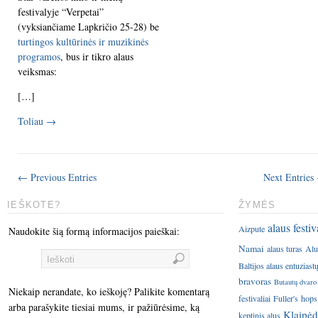
festivalyje “Verpetai”
(vyksiančiame Lapkričio 25-28) be
turtingos kultūrinės ir muzikinės
programos
, bus ir tikro alaus
veiksmas:
[…]
Toliau
→
← Previous Entries
Next Entries
IEŠKOTE?
ŽYMĖS
alaus festiv
Aizpute
Naudokite šią formą informacijos paieškai:
Namai
alaus turas
Alu
Baltijos alaus entuziast
bravoras
Butautų dvaro
Niekaip nerandate, ko ieškoję? Palikite komentarą
festivaliai
Fuller's
hops
arba parašykite tiesiai mums, ir pažiūrėsime, ką
Klaipėd
keptinis alus