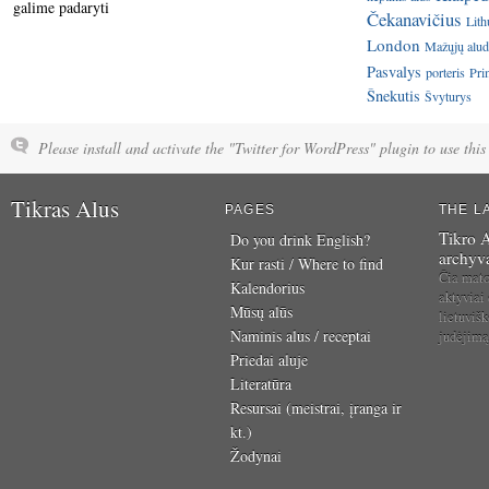
galime padaryti
Čekanavičius
Lith
London
Mažųjų aluda
Pasvalys
porteris
Pri
Šnekutis
Švyturys
Please install and activate the "Twitter for WordPress" plugin to use this 
Tikras Alus
PAGES
THE L
Tikro A
Do you drink English?
archyv
Kur rasti / Where to find
Čia mat
Kalendorius
aktyviai
Mūsų alūs
lietuvišk
Naminis alus / receptai
judėjim
Priedai aluje
Literatūra
Resursai (meistrai, įranga ir
kt.)
Žodynai