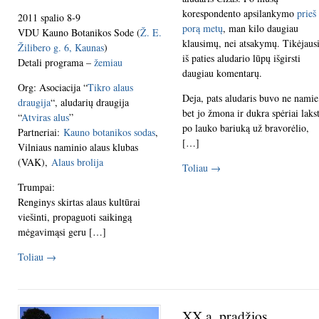
korespondento apsilankymo
prieš
2011 spalio 8-9
porą metų
, man kilo daugiau
VDU Kauno Botanikos Sode (
Ž. E.
klausimų, nei atsakymų. Tikėjaus
Žilibero g. 6, Kaunas
)
iš paties aludario lūpų išgirsti
Detali programa –
žemiau
daugiau komentarų.
Org: Asociacija “
Tikro alaus
Deja, pats aludaris buvo ne namie
draugija
“, aludarių draugija
bet jo žmona ir dukra spėriai laks
“
Atviras alus
”
po lauko bariuką už bravorėlio,
Partneriai:
Kauno botanikos sodas
,
[…]
Vilniaus naminio alaus klubas
(VAK),
Alaus brolija
Toliau
→
Trumpai:
Renginys skirtas alaus kultūrai
viešinti, propaguoti saikingą
mėgavimąsi geru […]
Toliau
→
XX a. pradžios