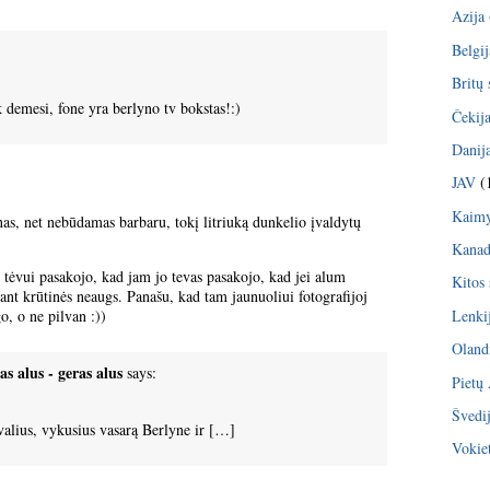
Azija
Belgij
Britų 
pk demesi, fone yra berlyno tv bokstas!:)
Čekij
Danij
JAV
(
Kaimy
s, net nebūdamas barbaru, tokį litriuką dunkelio įvaldytų
Kana
tėvui pasakojo, kad jam jo tevas pasakojo, kad jei alum
Kitos 
i ant krūtinės neaugs. Panašu, kad tam jaunuoliui fotografijoj
Lenki
o, o ne pilvan :))
Oland
as alus - geras alus
says:
Pietų
Švedi
valius, vykusius vasarą Berlyne ir […]
Vokiet