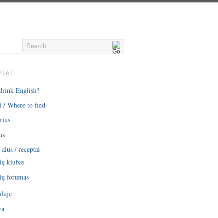
IAI
drink English?
i / Where to find
rius
ūs
alus / receptai
ių klubas
ių forumas
aluje
ra