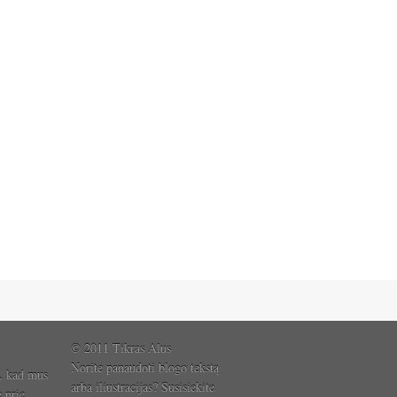
© 2011 Tikras Alus
Norite panaudoti blogo tekstą
, kad mus
arba iliustracijas? Susisiekite
e prie