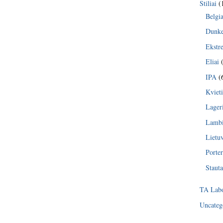
Stiliai
(
Belgia
Dunke
Ekstr
Eliai
(
IPA
(
Kvieti
Lager
Lambi
Lietu
Porter
Stauta
TA Labo
Uncateg