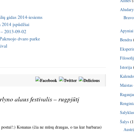
Alinės
(
Aludary
alių gidas 2014-iesiems
Bravo
a 2014 įspūdžiai
Apyniai
i – 2013-09-02
s Pakruojo dvaro parke
Bendra
ival
Eksperi
Filosofi
Istorija
Kalendo
Maistas
Ragauj
rlyno alaus festivalis – rugpjūtį
Rengini
Salykla
Šalys
(1
m postui!:) Konanas (čia ne mūsų draugas, o tas kur barbaras)
Austri