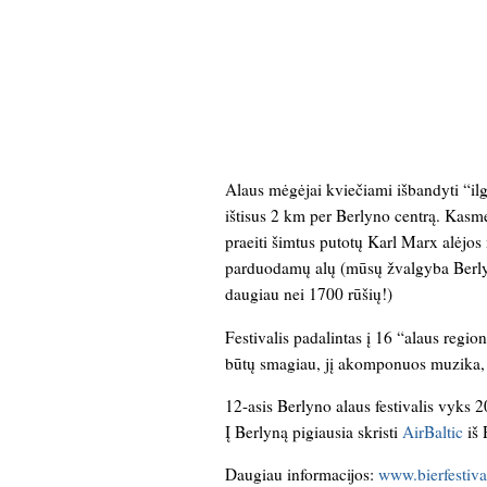
Alaus mėgėjai kviečiami išbandyti “ilg
ištisus 2 km per Berlyno centrą. Kasme
praeiti šimtus putotų Karl Marx alėjos
parduodamų alų (mūsų žvalgyba Berlyne
daugiau nei 1700 rūšių!)
Festivalis padalintas į 16 “alaus regio
būtų smagiau, jį akomponuos muzika, k
12-asis Berlyno alaus festivalis vyks 
Į Berlyną pigiausia skristi
AirBaltic
iš 
Daugiau informacijos:
www.bierfestiva