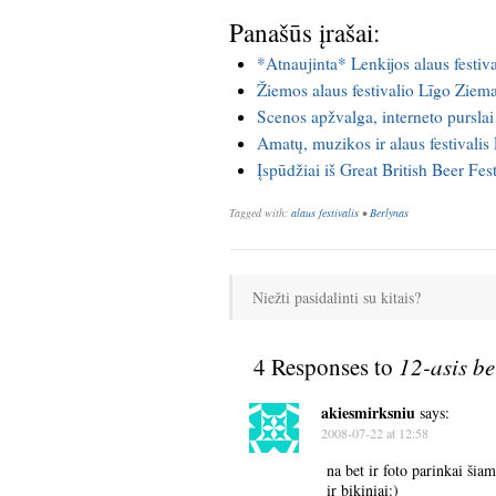
Panašūs įrašai:
*Atnaujinta* Lenkijos alaus festiv
Žiemos alaus festivalio Līgo Ziem
Scenos apžvalga, interneto pursla
Amatų, muzikos ir alaus festivali
Įspūdžiai iš Great British Beer Fest
Tagged with:
alaus festivalis
•
Berlynas
Niežti pasidalinti su kitais?
4 Responses to
12-asis be
akiesmirksniu
says:
2008-07-22 at 12:58
na bet ir foto parinkai šia
ir bikiniai:)