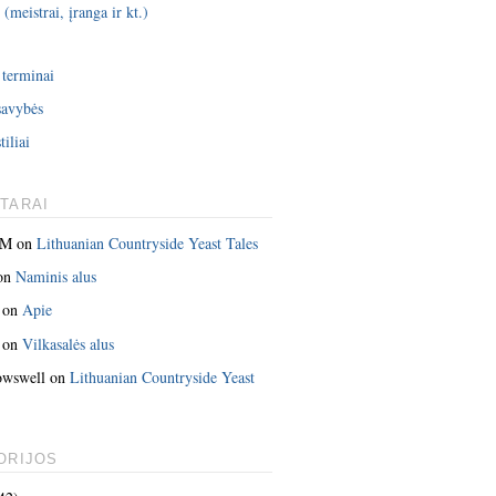
 (meistrai, įranga ir kt.)
i
 terminai
savybės
tiliai
TARAI
 M
on
Lithuanian Countryside Yeast Tales
on
Naminis alus
on
Apie
on
Vilkasalės alus
owswell
on
Lithuanian Countryside Yeast
ORIJOS