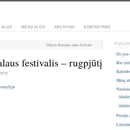
S ALUS
MŪSŲ ALŪS
ARCHYVAI
KONTAKTAMS
PUSLAP
Didysis Britanijos alaus festivalis
Do you 
laus festivalis – rugpjūtį
Kur rast
Kalendo
ENTS
Mūsų al
Naminis 
Aludar
Aludar
Priedai 
Literatū