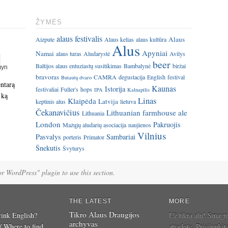
ŽYMĖS
alaus festivalis
Alaus
Aizpute
Alaus kelias
alaus kultūra
Alus
Apyniai
Namai
alaus turas
Aludarystė
Avilys
beer
Baltijos alaus entuziastų susitikimas
Bambalynė
biržai
bravoras
CAMRA
degustacija
English
festival
Butautų dvaro
entarą
Kaunas
Istorija
festivaliai
Fuller's
hops
IPA
Kalnapilis
 ką
Linas
Klaipėda
Latvija
keptinis alus
lietuva
Čekanavičius
Lithuanian farmhouse ale
Lithuania
London
Pakruojis
Mažųjų aludarių asociacija
naujienos
Vilnius
Pasvalys
Sambariai
porteris
Primator
Šnekutis
Švyturys
for WordPress" plugin to use this section.
THE LATEST
MORE
Tikro Alaus Draugijos
ink English?
Už tikrą alų! Smagu
archyvas
 / Where to find
atradote. Prisijunkit