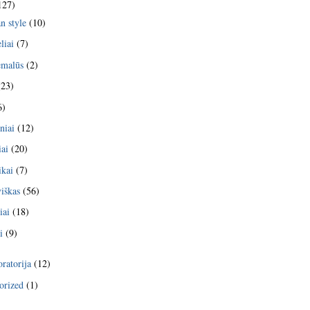
127)
n style
(10)
liai
(7)
emalūs
(2)
23)
6)
niai
(12)
iai
(20)
kai
(7)
viškas
(56)
iai
(18)
i
(9)
ratorija
(12)
orized
(1)