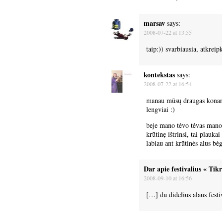
marsav
says:
2008-07-22 at 13:55
taip:)) svarbiausia, atkrei
kontekstas
says:
2008-07-22 at 16:54
manau mūsų draugas konana
lengviai :)
beje mano tėvo tėvas mano 
krūtinę ištrinsi, tai plauka
labiau ant krūtinės alus bėg
Dar apie festivalius « Tikr
2008-09-10 at 16:56
[…] du didelius alaus festi