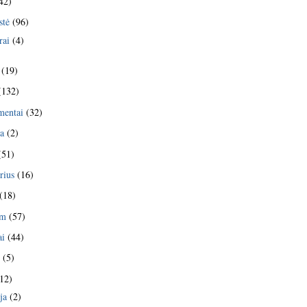
42)
stė
(96)
rai
(4)
(19)
(132)
mentai
(32)
ja
(2)
(51)
rius
(16)
(18)
am
(57)
ai
(44)
s
(5)
12)
ja
(2)