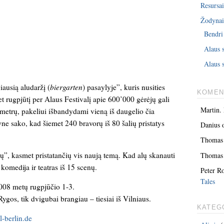
Resursai
Žodyna
Bendri
Alaus 
Alaus s
iausią aludaržį (
biergarten
) pasaylyje”, kuris nusities
KOMEN
t rugpjūtį per Alaus Festivalį apie 600’000 gėrėjų gali
Martin.
 metrų, pakeliui išbandydami vieną iš daugelio čia
 sako, kad šiemet 240 bravorų iš 80 šalių pristatys
Danius
Thomas
nų”, kasmet pristatančių vis naują temą. Kad alų skanauti
Thomas
omedija ir teatras iš 15 scenų.
Peter R
Tales
2008 metų rugpjūčio 1-3.
Rygos, tik dvigubai brangiau – tiesiai iš Vilniaus.
KATEG
l-berlin.de