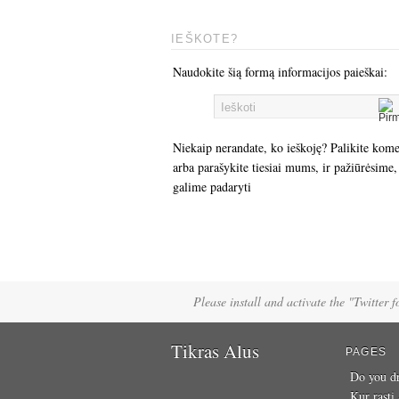
IEŠKOTE?
Naudokite šią formą informacijos paieškai:
Niekaip nerandate, ko ieškoję? Palikite kom
arba parašykite tiesiai mums, ir pažiūrėsime,
galime padaryti
Please install and activate the "Twitter 
Tikras Alus
PAGES
Do you dr
Kur rasti