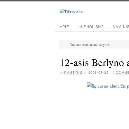
APIE
IN ENGLISH?
NAMINI
Traquair alaus namų taisyklės
12-asis Berlyno a
by
RAMTYNS
on
2008-07-22
·
4 COMM