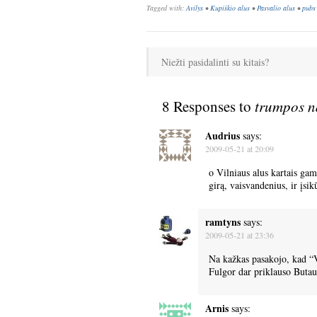
Tagged with:
Avilys
•
Kupiškio alus
•
Pasvalio alus
•
pubs
Niežti pasidalinti su kitais?
8 Responses to
trumpos n
Audrius
says:
2009-05-21 at 20:09
o Vilniaus alus kartais ga
girą, vaisvandenius, ir įsi
ramtyns
says:
2009-05-21 at 23:36
Na kažkas pasakojo, kad “Vi
Fulgor dar priklauso Butaut
Arnis
says: