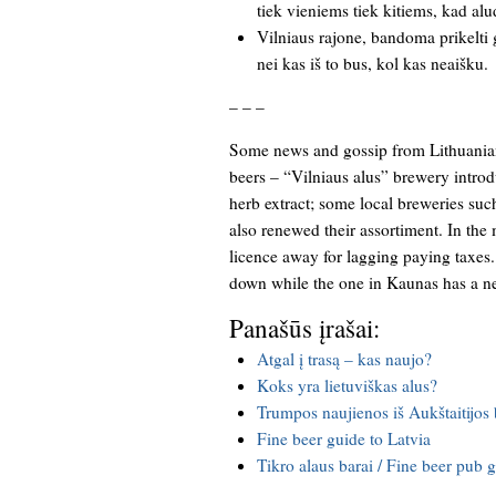
tiek vieniems tiek kitiems, kad alu
Vilniaus rajone, bandoma prikelti
nei kas iš to bus, kol kas neaišku.
– – –
Some news and gossip from Lithuanian
beers – “Vilniaus alus” brewery intro
herb extract; some local breweries suc
also renewed their assortiment. In th
licence away for lagging paying taxes.
down while the one in Kaunas has a ne
Panašūs įrašai:
Atgal į trasą – kas naujo?
Koks yra lietuviškas alus?
Trumpos naujienos iš Aukštaitijos
Fine beer guide to Latvia
Tikro alaus barai / Fine beer pub 