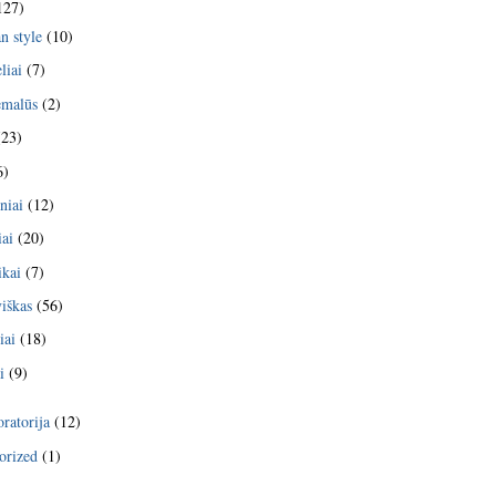
127)
n style
(10)
liai
(7)
emalūs
(2)
23)
6)
niai
(12)
iai
(20)
kai
(7)
viškas
(56)
iai
(18)
i
(9)
ratorija
(12)
orized
(1)