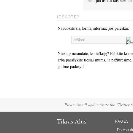
bent jau as kol kas nezinau
IEŠKOTE?
Naudokite šią formą informacijos paieškai:
Niekaip nerandate, ko ieškoję? Palikite kom
arba parašykite tiesiai mums, ir pažiūrėsime,
galime padaryti
Please install and activate the "Twitter 
Tikras Alus
PAGES
Do you dr