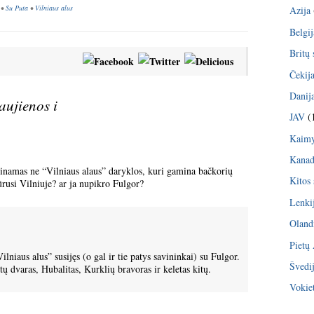
•
Su Puta
•
Vilniaus alus
Azija
Belgij
Britų 
Čekij
Danij
aujienos i
JAV
(
Kaimy
Kana
minamas ne “Vilniaus alaus” daryklos, kuri gamina bačkorių
Kitos 
kūrusi Vilniuje? ar ja nupikro Fulgor?
Lenki
Oland
Pietų
lniaus alus” susijęs (o gal ir tie patys savininkai) su Fulgor.
Švedi
ų dvaras, Hubalitas, Kurklių bravoras ir keletas kitų.
Vokiet