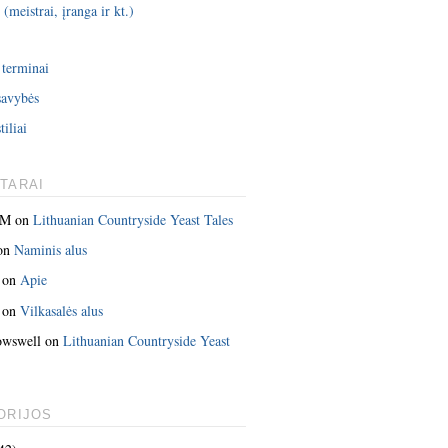
 (meistrai, įranga ir kt.)
i
 terminai
savybės
tiliai
TARAI
 M
on
Lithuanian Countryside Yeast Tales
on
Naminis alus
on
Apie
on
Vilkasalės alus
owswell
on
Lithuanian Countryside Yeast
ORIJOS