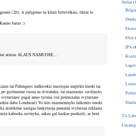
Stiliai
(
Belgia
esnis (2lt), ir palyginus su kitais lietuviškais, tikrai to
Dunke
 Kauno barus :)
Ekstr
Eliai
(
IPA
(
greitai atsiras ALAUS NAMUOSE…
Kvieti
Lager
Lambi
Lietu
iami tai Palunguos sudkioskie nuoriejau nupirkti kuoki tai
la po greitumine ruoza su dviratuku, tai mazmenis verslinyks
Porter
 svyturiaus( pagal anuo tyrima visi potencialus svyturiaus
Stauta
etazkiu daba Londuoni) Vo kits mazmeninyks laikontis siuoki
 ka atsitiktine uzeigas lunkytuoja pamatin svyturiau reklama
nieta kabuoka savinyka, sakau gal kazkas pasikeiti, ar bent
TA Labo
Uncateg
: