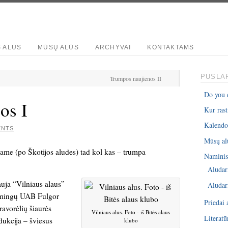
S ALUS
MŪSŲ ALŪS
ARCHYVAI
KONTAKTAMS
PUSLAP
Trumpos naujienos II
Do you 
os I
Kur rast
Kalendo
ENTS
Mūsų al
ame (po Škotijos aludes) tad kol kas – trumpa
Naminis 
Aludar
uja “Vilniaus alaus”
Aludar
ėkmingų UAB Fulgor
Priedai 
ravorėlių šiaurės
Vilniaus alus. Foto - iš Bitės alaus
Literatū
dukcija – šviesus
klubo