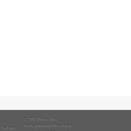
© 2011 Tikras Alus
Norite panaudoti blogo tekstą
, kad mus