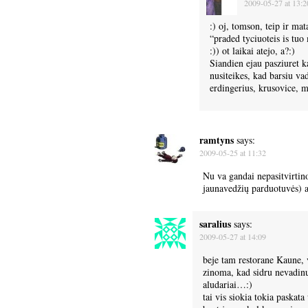
2009-05-27 at 13:2
:) oj, tomson, teip ir mat
“praded tyciuoteis is tu
:)) ot laikai atejo, a?:)
Siandien ejau pasziuret k
nusiteikes, kad barsiu va
erdingerius, krusovice, m
ramtyns
says:
2009-05-25 at 11:32
Nu va gandai nepasitvirtin
jaunavedžių parduotuvės) a
saralius
says:
2009-05-27 at 14:09
beje tam restorane Kaune, v
zinoma, kad sidru nevadinu
aludariai…:)
tai vis siokia tokia paskata