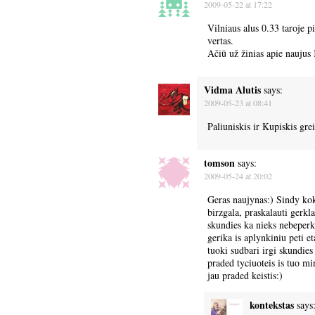
2009-05-22 at 17:22
Vilniaus alus 0.33 taroje pig
vertas.
Ačiū už žinias apie naujus
Vidma Alutis
says:
2009-05-23 at 08:41
Paliuniskis ir Kupiskis 
tomson
says:
2009-05-24 at 20:02
Geras naujynas:) Sindy kok
birzgala, praskalauti gerk
skundies ka nieks nebeperk
gerika is aplynkiniu peti 
tuoki sudbari irgi skundies
praded tyciuoteis is tuo mi
jau praded keistis:)
kontekstas
says