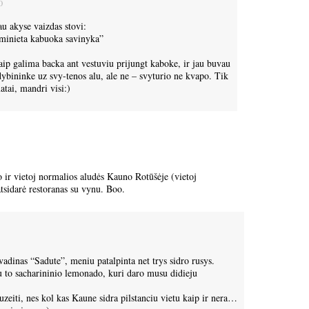
0
au akyse vaizdas stovi:
o minieta kabuoka savinyka”
aip galima backa ant vestuviu prijungt kaboke, ir jau buvau
dybininke uz svy-tenos alu, ale ne – svyturio ne kvapo. Tik
atai, mandri visi:)
o ir vietoj normalios aludės Kauno Rotūšėje (vietoj
tsidarė restoranas su vynu. Boo.
adinas “Sadute”, meniu patalpinta net trys sidro rusys.
 to sacharininio lemonado, kuri daro musu didieju
 uzeiti, nes kol kas Kaune sidra pilstanciu vietu kaip ir nera…