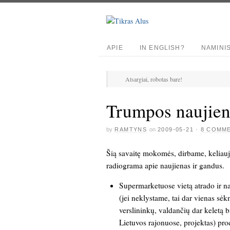
APIE
IN ENGLISH?
NAMINI
Atsargiai, robotas bare!
Trumpos naujien
by
RAMTYNS
on
2009-05-21
·
8 COMM
Šią savaitę mokomės, dirbame, keliauj
radiograma apie naujienas ir gandus.
Supermarketuose vietą atrado ir na
(jei neklystame, tai dar vienas s
verslininkų, valdančių dar keletą b
Lietuvos rajonuose, projektas) pro