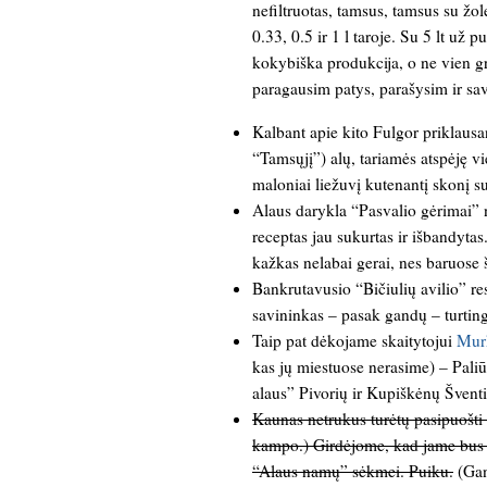
nefiltruotas, tamsus, tamsus su žole
0.33, 0.5 ir 1 l taroje. Su 5 lt už pus
kokybiška produkcija, o ne vien gr
paragausim patys, parašysim ir sa
Kalbant apie kito Fulgor priklaus
“Tamsųjį”) alų, tariamės atspėję v
maloniai liežuvį kutenantį skonį su
Alaus darykla “Pasvalio gėrimai” n
receptas jau sukurtas ir išbandytas
kažkas nelabai gerai, nes baruose š
Bankrutavusio “Bičiulių avilio” res
savininkas – pasak gandų – turting
Taip pat dėkojame skaitytojui
Murk
kas jų miestuose nerasime) – Paliū
alaus” Pivorių ir Kupiškėnų Šventi
Kaunas netrukus turėtų pasipuošti 
kampo.) Girdėjome, kad jame bus pa
“Alaus namų” sėkmei. Puiku.
(Gan