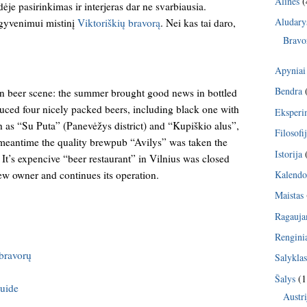
Alinės
(
dėje pasirinkimas ir interjeras dar ne svarbiausia.
Aludary
 gyvenimui mistinį
Viktoriškių bravorą
. Nei kas tai daro,
Bravo
Apyniai
Bendra
 beer scene: the summer brought good news in bottled
duced four nicely packed beers, including black one with
Eksperi
h as “Su Puta” (Panevėžys district) and “Kupiškio alus”,
Filosofi
e meantime the quality brewpub “Avilys” was taken the
Istorija
 It’s expencive “beer restaurant” in Vilnius was closed
Kalendo
w owner and continues its operation.
Maistas
Ragauj
Rengini
 bravorų
Salykla
Šalys
(1
guide
Austri