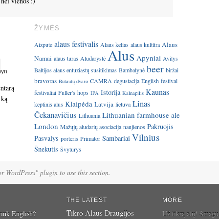
 nei vienos :)
ŽYMĖS
alaus festivalis
Alaus
Aizpute
Alaus kelias
alaus kultūra
Alus
Apyniai
Namai
alaus turas
Aludarystė
Avilys
beer
Baltijos alaus entuziastų susitikimas
Bambalynė
biržai
bravoras
CAMRA
degustacija
English
festival
Butautų dvaro
entarą
Kaunas
Istorija
festivaliai
Fuller's
hops
IPA
Kalnapilis
 ką
Linas
Klaipėda
Latvija
keptinis alus
lietuva
Čekanavičius
Lithuanian farmhouse ale
Lithuania
London
Pakruojis
Mažųjų aludarių asociacija
naujienos
Vilnius
Pasvalys
Sambariai
porteris
Primator
Šnekutis
Švyturys
for WordPress" plugin to use this section.
THE LATEST
MORE
Tikro Alaus Draugijos
ink English?
Už tikrą alų! Smagu