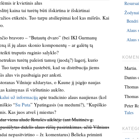
lėmis ir kvietinis alus
Resursai
litrį kaina tai turėtų būti išskirtina ir išskirtinai
Žodyna
ažios etiketės. Tuo tarpu atsiliepimai kol kas mišrūs. Kai
Bendri
vo.
Alaus 
ančio bravoro – “Butautų dvaro” (bei IKI Gurmanų
Alaus s
ieną iš jų alaus skonio komponentų – ar galėtų tą
teikti truputis ruginio salyklo?
KOMEN
etrukus turėtų paleisti tamsų (juodą?) lagerį, kurio
. Tuo tarpu tenka pastebėti, kad su distribucija jiems
Martin.
is alus vis pasibaigia per anksti.
Danius
toranas Vilniuje uždarytas, o Kaune jį įsigijo naujas
Thomas
as kaimynas iš virštutinio aukšto.
Thomas
alui už informaciją
apie tradicinio alaus naujienas (kol
niškio “
Su Puta
” Ypatingasis (su medumi?), “Kupiškio
Peter R
nis. Kas juos atveš į miestus?
Tales
dar viena alude Rotušės aikštėje (ant Muitinės g.
siūlytas didelis alaus rūšių pasirinkimas, ačiū Vilniaus
KATEG
dai nepasitvirtino – žr. komentarus) Belieka priminti