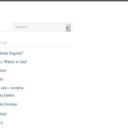
IAI
drink English?
i / Where to find
rius
ūs
alus / receptai
ių klubas
ių forumas
aluje
ra